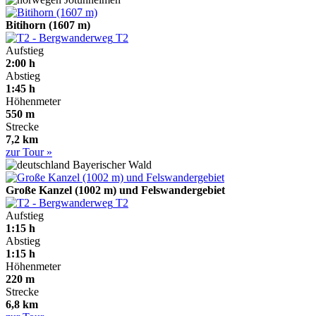
Bitihorn (1607 m)
T2
Aufstieg
2:00 h
Abstieg
1:45 h
Höhenmeter
550 m
Strecke
7,2 km
zur Tour »
Bayerischer Wald
Große Kanzel (1002 m) und Felswandergebiet
T2
Aufstieg
1:15 h
Abstieg
1:15 h
Höhenmeter
220 m
Strecke
6,8 km