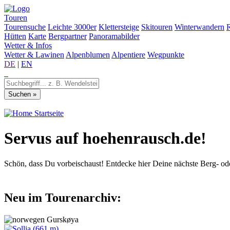
Touren
Tourensuche
Leichte 3000er
Klettersteige
Skitouren
Winterwandern
Hütten
Karte
Bergpartner
Panoramabilder
Wetter & Infos
Wetter & Lawinen
Alpenblumen
Alpentiere
Wegpunkte
DE
|
EN
Startseite
Servus auf hoehenrausch.de!
Schön, dass Du vorbeischaust! Entdecke hier Deine nächste Berg- od
Neu im Tourenarchiv:
Gurskøya