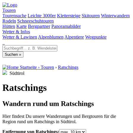
Touren
Tourensuche
Leichte 3000er
Klettersteige
Skitouren
Winterwandern
Rodeln
Schneeschuhtouren
Hütten
Karte
Bergpartner
Panoramabilder
Wetter & Infos
Wetter & Lawinen
Alpenblumen
Alpentiere
Wegpunkte
Startseite
›
Touren
›
Ratschings
Südtirol
Ratschings
Wandern rund um Ratschings
Hier findest Du unsere Wanderungen und Bergtouren für die
Region rund um Ratschings in Südtirol.
Entfernung von Ratschings: