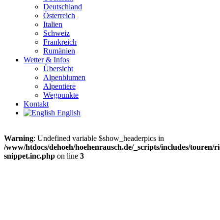
Deutschland
Österreich
Italien
Schweiz
Frankreich
Rumänien
Wetter & Infos
Übersicht
Alpenblumen
Alpentiere
Wegpunkte
Kontakt
English
Warning
: Undefined variable $show_headerpics in
/www/htdocs/dehoeh/hoehenrausch.de/_scripts/includes/touren/ri
snippet.inc.php
on line
3