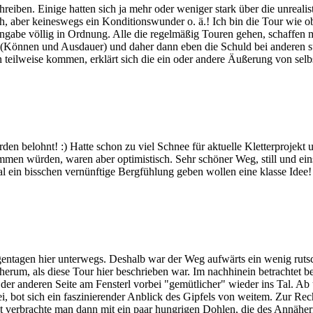
eiben. Einige hatten sich ja mehr oder weniger stark über die unrealis
h, aber keineswegs ein Konditionswunder o. ä.! Ich bin die Tour wi
angabe völlig in Ordnung. Alle die regelmäßig Touren gehen, schaffen m
en (Können und Ausdauer) und daher dann eben die Schuld bei anderen su
eilweise kommen, erklärt sich die ein oder andere Äußerung von selbs
 belohnt! :) Hatte schon zu viel Schnee für aktuelle Kletterprojekt 
mmen würden, waren aber optimistisch. Sehr schöner Weg, still und e
 ein bisschen vernünftige Bergfühlung geben wollen eine klasse Idee!
entagen hier unterwegs. Deshalb war der Weg aufwärts ein wenig rut
herum, als diese Tour hier beschrieben war. Im nachhinein betrachtet b
f der anderen Seite am Fensterl vorbei "gemütlicher" wieder ins Tal. 
rei, bot sich ein faszinierender Anblick des Gipfels von weitem. Zur 
it verbrachte man dann mit ein paar hungrigen Dohlen, die des Annäher