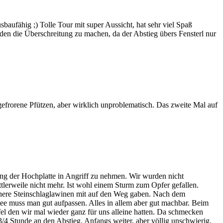
aufähig ;) Tolle Tour mit super Aussicht, hat sehr viel Spaß
den die Überschreitung zu machen, da der Abstieg übers Fensterl nur
gefrorene Pfützen, aber wirklich unproblematisch. Das zweite Mal auf
ng der Hochplatte in Angriff zu nehmen. Wir wurden nicht
ttlerweile nicht mehr. Ist wohl einem Sturm zum Opfer gefallen.
inere Steinschlaglawinen mit auf den Weg gaben. Nach dem
nee muss man gut aufpassen. Alles in allem aber gut machbar. Beim
ipfel den wir mal wieder ganz für uns alleine hatten. Da schmecken
3/4 Stunde an den Abstieg. Anfangs weiter, aber völlig unschwierig,