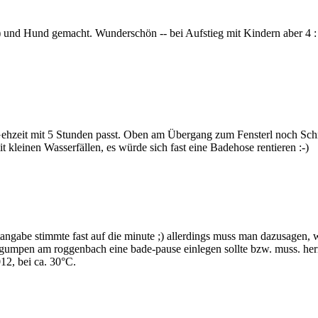
nd Hund gemacht. Wunderschön -- bei Aufstieg mit Kindern aber 4 : 0
zeit mit 5 Stunden passt. Oben am Übergang zum Fensterl noch Schnee
kleinen Wasserfällen, es würde sich fast eine Badehose rentieren :-)
itangabe stimmte fast auf die minute ;) allerdings muss man dazusagen, 
 gumpen am roggenbach eine bade-pause einlegen sollte bzw. muss. herrl
12, bei ca. 30°C.