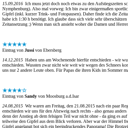
15.09.2016
Ich muss jetzt doch noch etwas zu den Aufstiegszeiten schr
Nymphenburg). Also mal vorweg: Ich bin zwar einigermaßen sportlic
Gipfel (inkl. kurzer Trink- und Fotopausen). Daher finde ich die Zeit
habe ich 1:30 h benötigt. Ich glaube dass sich viele sehr überschätz
Zeitansetzung ;) Wenn man sich ansieht woher die Damen und Herren t
★★★★★
Eintrag von
Jussi
von Ebersberg
14.12.2015
Haben uns am Wochenende hierfür entschieden - wir wurden
entschieden. Wussten zwar nicht wie weit wir wegen des Schnees ko
uns nur 2 andere Leute oben. Für Papas die ihren Kids im Sommer mal
★★★★☆
Eintrag von
Sandy
von Moosburg a.d.Isar
24.08.2015
Wir waren am Freitag, den 21.08.2015 nach ein paar Reg
entschieden wir uns für den Abzweig nach rechts - also genau anders 
denn der Anstieg ab dem felsigen Teil war nicht ohne - da ging es au
teilweise den Gipfel aus dem Blick verloren. Aber war der Himmel f
Gipfel angelangt bot sich ein beeindruckendes Panorama! Die Brotze