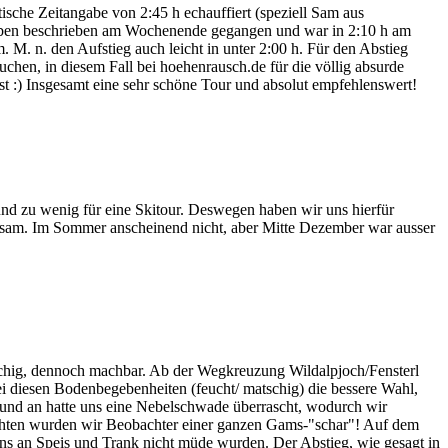
tische Zeitangabe von 2:45 h echauffiert (speziell Sam aus
e oben beschrieben am Wochenende gegangen und war in 2:10 h am
. M. n. den Aufstieg auch leicht in unter 2:00 h. Für den Abstieg
chen, in diesem Fall bei hoehenrausch.de für die völlig absurde
t :) Insgesamt eine sehr schöne Tour und absolut empfehlenswert!
und zu wenig für eine Skitour. Deswegen haben wir uns hierfür
insam. Im Sommer anscheinend nicht, aber Mitte Dezember war ausser
schig, dennoch machbar. Ab der Wegkreuzung Wildalpjoch/Fensterl
ei diesen Bodenbegebenheiten (feucht/ matschig) die bessere Wahl,
Ab und an hatte uns eine Nebelschwade überrascht, wodurch wir
Rechten wurden wir Beobachter einer ganzen Gams-"schar"! Auf dem
ns an Speis und Trank nicht müde wurden. Der Abstieg, wie gesagt in