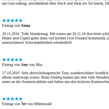
am Grat entlang, anschließend über Stock und Stein ins Tal hinein. D
★★★★★
Eintrag von
Anna
20.11.2016
Tolle Wanderung. Wir waren am 20.11.16 dort beim schönen
Hinter dem Gipfel gehts dann viel leichter (von Fensterl kommend), all
unterschätzen! Schwindelfreiheit erforderlich!
★★★★★
Eintrag von
Any
von Muc
17.10.2016
Sehr abwechslungsreiche Tour, wunderschöner Ausblick und
alleine unterwegs waren. Beim Abstieg kamen uns sehr viele Wandere
unten an der Ammerwaldalm und haben uns den leckeren Kaiserschmar
★★★★★
Eintrag von
7er
von Mittenwald