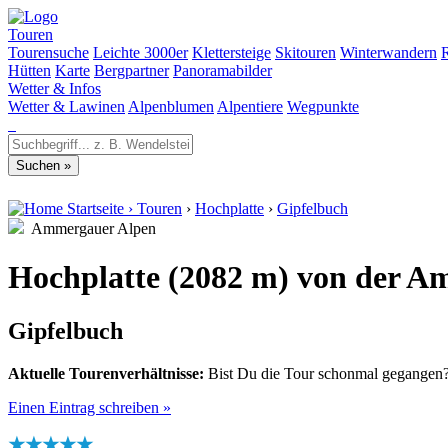
Touren
Tourensuche
Leichte 3000er
Klettersteige
Skitouren
Winterwandern
Hütten
Karte
Bergpartner
Panoramabilder
Wetter & Infos
Wetter & Lawinen
Alpenblumen
Alpentiere
Wegpunkte
Startseite
›
Touren
›
Hochplatte
›
Gipfelbuch
Ammergauer Alpen
Hochplatte (2082 m) von der 
Gipfelbuch
Aktuelle Tourenverhältnisse:
Bist Du die Tour schonmal gegangen? 
Einen Eintrag schreiben »
★★★★★