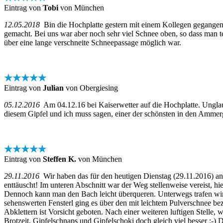
Eintrag von
Tobi
von München
12.05.2018
Bin die Hochplatte gestern mit einem Kollegen gegangen. 
gemacht. Bei uns war aber noch sehr viel Schnee oben, so dass man t
über eine lange verschneite Schneepassage möglich war.
★★★★★
Eintrag von
Julian
von Obergiesing
05.12.2016
Am 04.12.16 bei Kaiserwetter auf die Hochplatte. Unglaub
diesem Gipfel und ich muss sagen, einer der schönsten in den Ammer
★★★★★
Eintrag von
Steffen K.
von München
29.11.2016
Wir haben das für den heutigen Dienstag (29.11.2016) an
enttäuscht! Im unteren Abschnitt war der Weg stellenweise vereist, hi
Dennoch kann man den Bach leicht überqueren. Unterwegs trafen wir
sehenswerten Fensterl ging es über den mit leichtem Pulverschnee be
Abklettern ist Vorsicht geboten. Nach einer weiteren luftigen Stelle, 
Brotzeit, Gipfelschnaps und Gipfelschoki doch gleich viel besser :-)