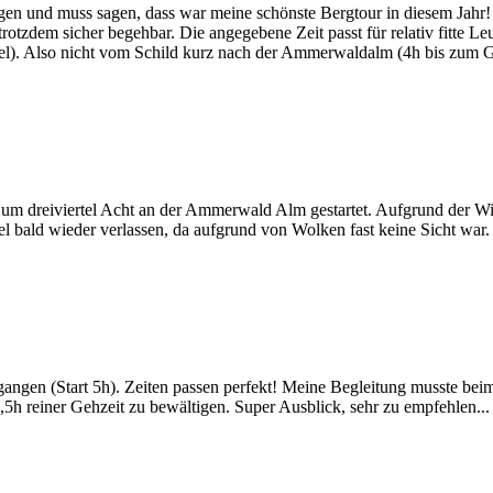
n und muss sagen, dass war meine schönste Bergtour in diesem Jahr! 
rotzdem sicher begehbar. Die angegebene Zeit passt für relativ fitte Le
). Also nicht vom Schild kurz nach der Ammerwaldalm (4h bis zum Gipfe
 um dreiviertel Acht an der Ammerwald Alm gestartet. Aufgrund der 
l bald wieder verlassen, da aufgrund von Wolken fast keine Sicht war
gangen (Start 5h). Zeiten passen perfekt! Meine Begleitung musste b
4,5h reiner Gehzeit zu bewältigen. Super Ausblick, sehr zu empfehlen...