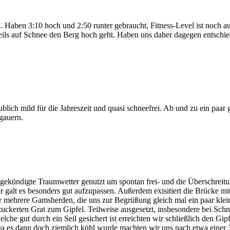
Haben 3:10 hoch und 2:50 runter gebraucht, Fitness-Level ist noch ausb
eils auf Schnee den Berg hoch geht. Haben uns daher dagegen entschie
lich mild für die Jahreszeit und quasi schneefrei. Ab und zu ein paar 
gauern.
gekündigte Traumwetter genutzt um spontan frei- und die Überschreitu
er galt es besonders gut aufzupassen. Außerdem exisitiert die Brücke mi
 mehrere Gamsherden, die uns zur Begrüßung gleich mal ein paar kle
zuckerten Grat zum Gipfel. Teilweise ausgesetzt, insbesondere bei Sch
welche gut durch ein Seil gesichert ist erreichten wir schließlich den G
 Da es dann doch ziemlich kühl wurde machten wir uns nach etwa einer 