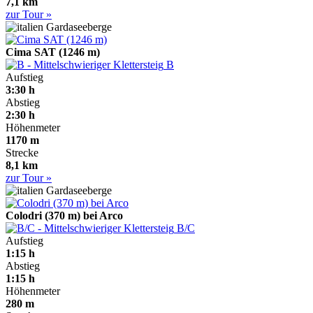
7,1 km
zur Tour »
Gardaseeberge
Cima SAT (1246 m)
B
Aufstieg
3:30 h
Abstieg
2:30 h
Höhenmeter
1170 m
Strecke
8,1 km
zur Tour »
Gardaseeberge
Colodri (370 m) bei Arco
B/C
Aufstieg
1:15 h
Abstieg
1:15 h
Höhenmeter
280 m