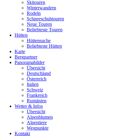
Skitouren
Winterwandern
Rodeln
Schneeschuhtouren
Neue Touren
Beliebteste Touren
Hütten
Hüttensuche
Beliebteste Hütten
Karte
Bergpartner
Panoramabilder
Übersicht
Deutschland
Österreich
Italien
Schweiz
Frankreich
Rumänien
Wetter & Infos
Übersicht
Alpenblumen
Alpentiere
Wegpunkte
Kontakt