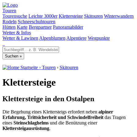
Touren
Tourensuche
Leichte 3000er
Klettersteige
Skitouren
Winterwandern
Rodeln
Schneeschuhtouren
Hütten
Karte
Bergpartner
Panoramabilder
Wetter & Infos
Wetter & Lawinen
Alpenblumen
Alpentiere
Wegpunkte
Startseite
›
Touren
›
Skitouren
Klettersteige
Klettersteige in den Ostalpen
Die Begehung eines Klettersteigs erfordert neben
alpiner
Erfahrung, Trittsicherheit und Schwindelfreiheit
das Tragen
eines
Steinschlaghelms
und die Benützung einer
Klettersteigausrüstung
.