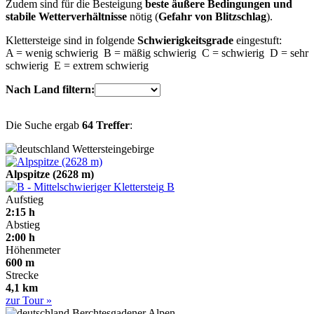
Zudem sind für die Besteigung
beste äußere Bedingungen und
stabile Wetterverhältnisse
nötig (
Gefahr von Blitzschlag
).
Klettersteige sind in folgende
Schwierigkeitsgrade
eingestuft:
A = wenig schwierig B = mäßig schwierig C = schwierig D = sehr
schwierig E = extrem schwierig
Nach Land filtern:
Die Suche ergab
64 Treffer
:
Wettersteingebirge
Alpspitze (2628 m)
B
Aufstieg
2:15 h
Abstieg
2:00 h
Höhenmeter
600 m
Strecke
4,1 km
zur Tour »
Berchtesgadener Alpen