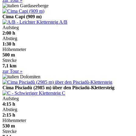
zur Tour »
Gardaseeberge
Cima Capi (909 m)
A/B
Aufstieg
2:00 h
Abstieg
1:30 h
Höhenmeter
500 m
Strecke
7,1 km
zur Tour »
Dolomiten
Cima Pisciadù (2985 m) über den Pisciadù-Klettersteig
C
Aufstieg
4:15 h
Abstieg
2:15 h
Höhenmeter
530 m
Strecke