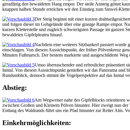
geradlinig den bewaldeten Hang empor. Der steile Ansteig gönnt kau
knappen halben Stunde erreichen wir den Einstieg zum Sinwel-Kletter
Der Steig beginnt mit einer kurzen drahtseilgesich
und folgen dieser im Gehgelände über eine grasige Rampe empor. Nach e
kurzen Kletterstelle und zugleich schwierigsten Passage im ganzen 
bewaldeten Gipfelpleateu hinauf.
Nachdem eine weiteres Sitzbankerl passiert wurde
einschlagen. Von diesem Aussichtspunkt, der früher Pölvenkreuz gen
Minuten Fußmarsch. Der bestens markierte und ausgeschilderte Weg do
Umso überraschender und erfreulicher präsentiert s
Inntal. Von diesem Aussichtspunkt genießen wir das Panorama und bl
Rundumblick, dennoch stimmt die Vogelperspektive auf das Inntal ve
Abstieg:
Am Wegweiser nahe des Gipfelblocks orientieren wir
zwischen Großen und Kleinem Pölven hinunter. Hier zweigt nun der We
Entlang des Waldrands führt uns ein Pfad hinunter zur Reiter Alm.
Einkehrmöglichkeiten: