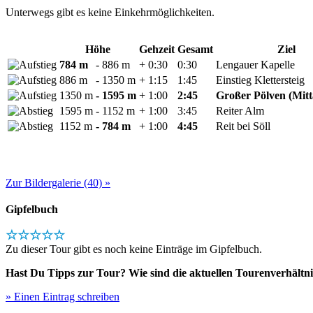
Unterwegs gibt es keine Einkehrmöglichkeiten.
Höhe
Gehzeit
Gesamt
Ziel
784 m
- 886 m
+ 0:30
0:30
Lengauer Kapelle
886 m
- 1350 m
+ 1:15
1:45
Einstieg Klettersteig
1350 m
- 1595 m
+ 1:00
2:45
Großer Pölven (Mitt
1595 m
- 1152 m
+ 1:00
3:45
Reiter Alm
1152 m
- 784 m
+ 1:00
4:45
Reit bei Söll
Zur Bildergalerie (40) »
Gipfelbuch
☆☆☆☆☆
Zu dieser Tour gibt es noch keine Einträge im Gipfelbuch.
Hast Du Tipps zur Tour? Wie sind die aktuellen Tourenverhältni
» Einen Eintrag schreiben