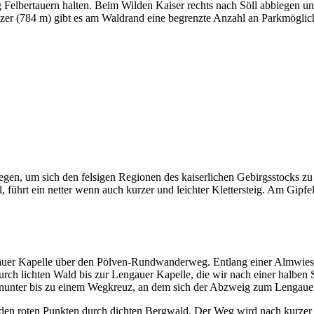
elbertauern halten. Beim Wilden Kaiser rechts nach Söll abbiegen und
er (784 m) gibt es am Waldrand eine begrenzte Anzahl an Parkmöglich
liegen, um sich den felsigen Regionen des kaiserlichen Gebirgsstocks 
führt ein netter wenn auch kurzer und leichter Klettersteig. Am Gipfe
auer Kapelle über den Pölven-Rundwanderweg. Entlang einer Almwiese 
lichten Wald bis zur Lengauer Kapelle, die wir nach einer halben Stu
inunter bis zu einem Wegkreuz, an dem sich der Abzweig zum Lengauer 
en roten Punkten durch dichten Bergwald. Der Weg wird nach kurzer Z