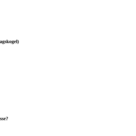
agskogel)
sse?