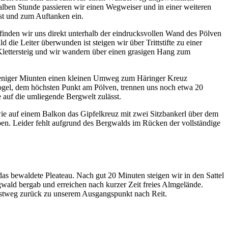
lben Stunde passieren wir einen Wegweiser und in einer weiteren
ast und zum Auftanken ein.
finden wir uns direkt unterhalb der eindrucksvollen Wand des Pölven
die Leiter überwunden ist steigen wir über Trittstifte zu einer
Klettersteig und wir wandern über einen grasigen Hang zum
weniger Miunten einen kleinen Umweg zum Häringer Kreuz
kogel, dem höchsten Punkt am Pölven, trennen uns noch etwa 20
 auf die umliegende Bergwelt zulässt.
wie auf einem Balkon das Gipfelkreuz mit zwei Sitzbankerl über dem
en. Leider fehlt aufgrund des Bergwalds im Rücken der vollständige
as bewaldete Pleateau. Nach gut 20 Minuten steigen wir in den Sattel
gwald bergab und erreichen nach kurzer Zeit freies Almgelände.
orstweg zurück zu unserem Ausgangspunkt nach Reit.