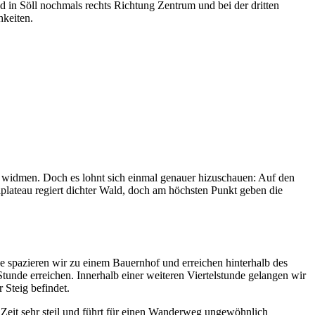
 in Söll nochmals rechts Richtung Zentrum und bei der dritten
keiten.
zu widmen. Doch es lohnt sich einmal genauer hizuschauen: Auf den
lplateau regiert dichter Wald, doch am höchsten Punkt geben die
spazieren wir zu einem Bauernhof und erreichen hinterhalb des
nde erreichen. Innerhalb einer weiteren Viertelstunde gelangen wir
Steig befindet.
eit sehr steil und führt für einen Wanderweg ungewöhnlich