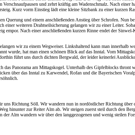
m Verschnaufpausen und zehrt kräftig am Wadenschmalz. Nach einer ha
steig. Kurz vorm Einstieg lädt eine kleine Sitzbank zu einer kurzen R
erten Querung und einem anschließenden Anstieg über Schrofen. Nun be
iner weiteren Drahtseilsicherung gelangen wir zu einer Leiter. Sobald 
Steig empor. Nach einer anschließenden kurzen Rinne endet der Sinwel-
 gelangen wir zu einem Wegweiser. Linkshaltend kann man innerhalb 
annt wurde, hat man einen schönen Blick auf das Inntal. Vom Mittags
rthin führt uns durch dichten Bergwald, der leider keinerlei Ausblicke
ich das Panorama am Mittagskogel. Unterhalb des Gipfelblocks thront 
icken über das Inntal zu Karwendel, Rofan und die Bayerischen Voralp
rsöhnlich.
 uns Richtung Söll. Wir wandern nun in nordöstlicher Richtung über d
g hinunter zur Reiter Alm ab. Wir steigen zuerst steil durch den Ber
 Von der Alm wandern wir über den langgezogenen und wenig steilen F