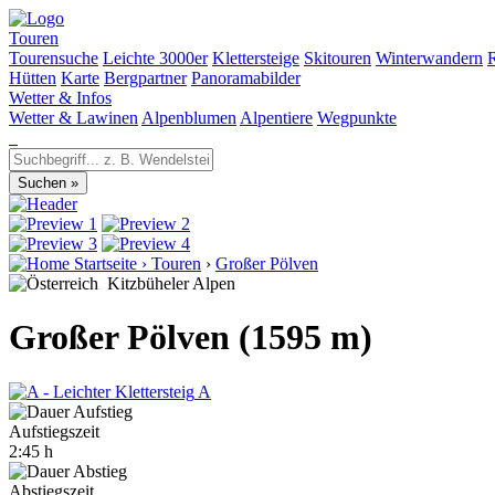
Touren
Tourensuche
Leichte 3000er
Klettersteige
Skitouren
Winterwandern
Hütten
Karte
Bergpartner
Panoramabilder
Wetter & Infos
Wetter & Lawinen
Alpenblumen
Alpentiere
Wegpunkte
Startseite
›
Touren
›
Großer Pölven
Kitzbüheler Alpen
Großer Pölven (1595 m)
A
Aufstiegszeit
2:45 h
Abstiegszeit