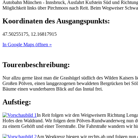
Autobahn München - Innsbruck, Ausfahrt Kufstein Süd und Richtung F
Möglichkeit links über Pirchmoos nach Reit. Beim Wegweiser Schwaz
Koordinaten des Ausgangspunkts:
47.50255175, 12.16817915
In Google Maps öffnen »
Tourenbeschreibung:
Nur allzu gerne lässt man die Grashügel südlich des Wilden Kaisers 
Großen Pölven, einen langgezogenen bewaldeten Bergrücken bei Söll, 
Bäume einen wunderbaren Blick auf das Inntal frei.
Aufstieg:
In Reit folgen wir den Weigweisern Richtung Leng
Hofes den Waldrand. Wir folgen dem Pölven-Rundwanderweg nun durch 
zu einem Gehöft und einer Teerstraße. Die Fahrstraße wandern wir h
Am Wegkreuz biegen wir rechts ab und folgen nun d