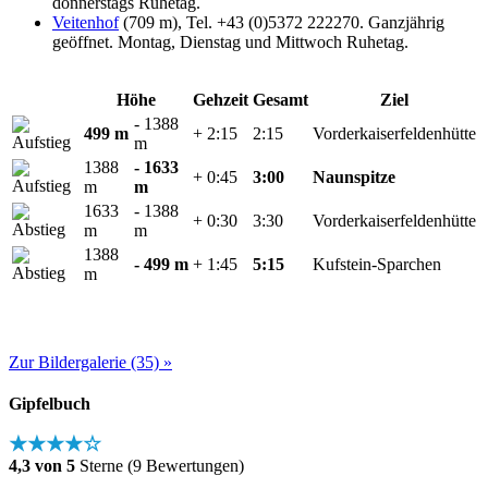
donnerstags Ruhetag.
Veitenhof
(709 m), Tel. +43 (0)5372 222270. Ganzjährig
geöffnet. Montag, Dienstag und Mittwoch Ruhetag.
Höhe
Gehzeit
Gesamt
Ziel
- 1388
499 m
+ 2:15
2:15
Vorderkaiserfeldenhütte
m
1388
- 1633
+ 0:45
3:00
Naunspitze
m
m
1633
- 1388
+ 0:30
3:30
Vorderkaiserfeldenhütte
m
m
1388
- 499 m
+ 1:45
5:15
Kufstein-Sparchen
m
Zur Bildergalerie (35) »
Gipfelbuch
★★★★☆
4,3 von 5
Sterne (9 Bewertungen)