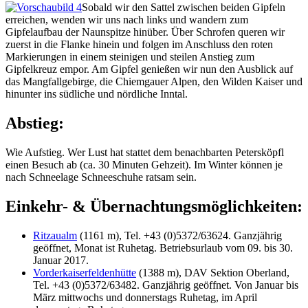
Sobald wir den Sattel zwischen beiden Gipfeln
erreichen, wenden wir uns nach links und wandern zum
Gipfelaufbau der Naunspitze hinüber. Über Schrofen queren wir
zuerst in die Flanke hinein und folgen im Anschluss den roten
Markierungen in einem steinigen und steilen Anstieg zum
Gipfelkreuz empor. Am Gipfel genießen wir nun den Ausblick auf
das Mangfallgebirge, die Chiemgauer Alpen, den Wilden Kaiser und
hinunter ins südliche und nördliche Inntal.
Abstieg:
Wie Aufstieg. Wer Lust hat stattet dem benachbarten Petersköpfl
einen Besuch ab (ca. 30 Minuten Gehzeit). Im Winter können je
nach Schneelage Schneeschuhe ratsam sein.
Einkehr- & Übernachtungsmöglichkeiten:
Ritzaualm
(1161 m), Tel. +43 (0)5372/63624. Ganzjährig
geöffnet, Monat ist Ruhetag. Betriebsurlaub vom 09. bis 30.
Januar 2017.
Vorderkaiserfeldenhütte
(1388 m), DAV Sektion Oberland,
Tel. +43 (0)5372/63482. Ganzjährig geöffnet. Von Januar bis
März mittwochs und donnerstags Ruhetag, im April