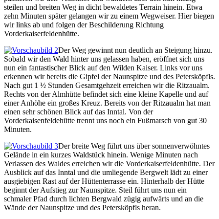
steilen und breiten Weg in dicht bewaldetes Terrain hinein. Etwa
zehn Minuten später gelangen wir zu einem Wegweiser. Hier biegen
wir links ab und folgen der Beschilderung Richtung
Vorderkaiserfeldenhütte.
Der Weg gewinnt nun deutlich an Steigung hinzu.
Sobald wir den Wald hinter uns gelassen haben, eröffnet sich uns
nun ein fantastischer Blick auf den Wilden Kaiser. Links vor uns
erkennen wir bereits die Gipfel der Naunspitze und des Petersköpfls.
Nach gut 1 ½ Stunden Gesamtgehzeit erreichen wir die Ritzaualm.
Rechts von der Almhütte befindet sich eine kleine Kapelle und auf
einer Anhöhe ein großes Kreuz. Bereits von der Ritzaualm hat man
einen sehr schönen Blick auf das Inntal. Von der
Vorderkaisenfeldehütte trennt uns noch ein Fußmarsch von gut 30
Minuten.
Der breite Weg führt uns über sonnenverwöhntes
Gelände in ein kurzes Waldstück hinein. Wenige Minuten nach
Verlassen des Waldes erreichen wir die Vorderkaiserfeldenhütte. Der
Ausblick auf das Inntal und die umliegende Bergwelt lädt zu einer
ausgiebigen Rast auf der Hüttenterrasse ein. Hinterhalb der Hütte
beginnt der Aufstieg zur Naunspitze. Steil führt uns nun ein
schmaler Pfad durch lichten Bergwald zügig aufwärts und an die
Wände der Naunspitze und des Petersköpfls heran.