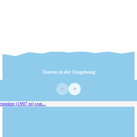
Touren in der Umgebung
‹
›
pitze (1997 m) von...