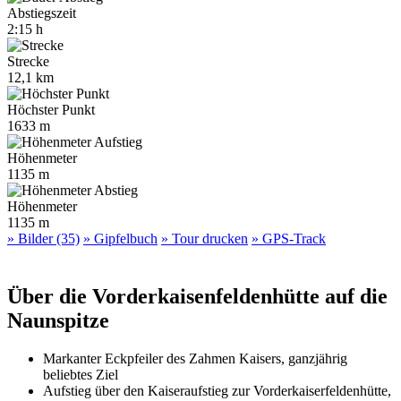
Abstiegszeit
2:15 h
Strecke
12,1 km
Höchster Punkt
1633 m
Höhenmeter
1135 m
Höhenmeter
1135 m
» Bilder (35)
» Gipfelbuch
» Tour drucken
» GPS-Track
Über die Vorderkaisenfeldenhütte auf die
Naunspitze
Markanter Eckpfeiler des Zahmen Kaisers, ganzjährig
beliebtes Ziel
Aufstieg über den Kaiseraufstieg zur Vorderkaiserfeldenhütte,