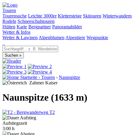
Touren
Tourensuche
Leichte 3000er
Klettersteige
Skitouren
Winterwandern
Rodeln
Schneeschuhtouren
Hütten
Karte
Bergpartner
Panoramabilder
Wetter & Infos
Wetter & Lawinen
Alpenblumen
Alpentiere
Wegpunkte
Startseite
›
Touren
›
Naunspitze
Zahmer Kaiser
Naunspitze (1633 m)
T2
Aufstiegszeit
3:00 h