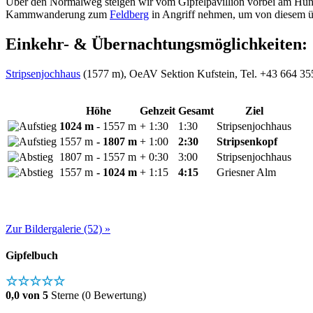
Über den Normalweg steigen wir vom Gipfelpavillion vorbei am Hund
Kammwanderung zum
Feldberg
in Angriff nehmen, um von diesem üb
Einkehr- & Übernachtungsmöglichkeiten:
Stripsenjochhaus
(1577 m), OeAV Sektion Kufstein, Tel. +43 664 355
Höhe
Gehzeit
Gesamt
Ziel
1024 m
- 1557 m
+ 1:30
1:30
Stripsenjochhaus
1557 m
- 1807 m
+ 1:00
2:30
Stripsenkopf
1807 m
- 1557 m
+ 0:30
3:00
Stripsenjochhaus
1557 m
- 1024 m
+ 1:15
4:15
Griesner Alm
Zur Bildergalerie (52) »
Gipfelbuch
☆☆☆☆☆
0,0 von 5
Sterne (0 Bewertung)