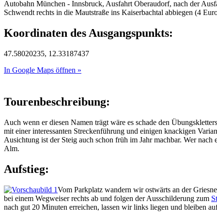
Autobahn München - Innsbruck, Ausfahrt Oberaudorf, nach der Ausfa
Schwendt rechts in die Mautstraße ins Kaiserbachtal abbiegen (4 Eu
Koordinaten des Ausgangspunkts:
47.58020235, 12.33187437
In Google Maps öffnen »
Tourenbeschreibung:
Auch wenn er diesen Namen trägt wäre es schade den Übungskletterste
mit einer interessanten Streckenführung und einigen knackigen Varia
Ausichtung ist der Steig auch schon früh im Jahr machbar. Wer nac
Alm.
Aufstieg:
Vom Parkplatz wandern wir ostwärts an der Griesner
bei einem Wegweiser rechts ab und folgen der Ausschilderung zum
S
nach gut 20 Minuten erreichen, lassen wir links liegen und bleiben a