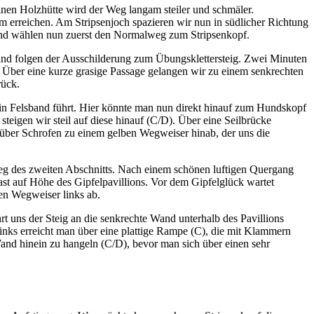
nen Holzhütte wird der Weg langam steiler und schmäler.
m erreichen. Am Stripsenjoch spazieren wir nun in südlicher Richtung
und wählen nun zuerst den Normalweg zum Stripsenkopf.
nd folgen der Ausschilderung zum Übungsklettersteig. Zwei Minuten
. Über eine kurze grasige Passage gelangen wir zu einem senkrechten
rück.
in Felsband führt. Hier könnte man nun direkt hinauf zum Hundskopf
steigen wir steil auf diese hinauf (C/D). Über eine Seilbrücke
 über Schrofen zu einem gelben Wegweiser hinab, der uns die
g des zweiten Abschnitts. Nach einem schönen luftigen Quergang
st auf Höhe des Gipfelpavillions. Vor dem Gipfelglück wartet
ben Wegweiser links ab.
t uns der Steig an die senkrechte Wand unterhalb des Pavillions
nks erreicht man über eine plattige Rampe (C), die mit Klammern
 Wand hinein zu hangeln (C/D), bevor man sich über einen sehr