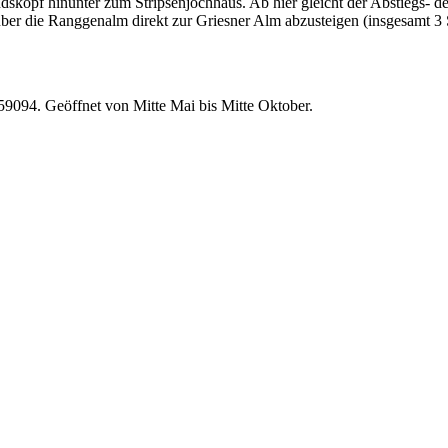
skopf hinunter zum Stripsenjochhaus. Ab hier gleicht der Abstiegs- 
er die Ranggenalm direkt zur Griesner Alm abzusteigen (insgesamt 3 
9094. Geöffnet von Mitte Mai bis Mitte Oktober.