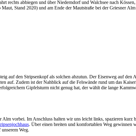
hrt rechts abbiegen und über Niederndorf und Walchsee nach Kössen, 
ro Maut, Stand 2020) und am Ende der Mautstraße bei der Griesner Alm
ig auf den Stripsenkopf als solchen abzutun. Der Eisenweg auf den Au
nten auf. Zudem ist der Nahblick auf die Felswände rund um das Kaise
h erfolgreichem Gipfelsturm nicht genug hat, der wählt die lange Ka
 Alm vorbei. Im Anschluss halten wir uns leicht links, spazieren kur
tripsenjochhaus
. Über einen breiten und komfortablen Weg gewinnen w
uf unserem Weg.