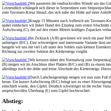
Wir passieren die eindruckvollen Wände um das Gri
Letztendlich schlängelt sich dieser in Serpentinen zum Stripsenjoch
zum Tavonaro-Kreuz hinauf, das sich nahe der Hütte auf einer Anhö
Knapp 15 Minuten nach Aufbruch am Tavonaro-Kreuz
später entdecken wir linker Hand den Einstieg zum ersten Abschnitts
Aufschwung (C), der auf den ersten Metern kräftiges Zupacken verlang
Im Zickzack (A/B) gewinnen wir noch ein paar Höhe
aufsteigen (B/C). Eine schwierigere und interessante Variante lässt un
hangeln wir uns mit viel Luft unter den Sohlen zum kleinen Eisenkr
Richtung zur zweiten Sektion des Klettersteigs vorgibt.
Wir kreuzen dabei den Normalweg zum Stripsenkopf
(B) steigen wir im Anschluss über Platten (B/C) und (B) zu einem l
allerdings noch der dritte und letzte Abschnitt des Klettersteigs. H
Durch Latschengestrüpp steigen wir nun zum Fuß der
heran. Ein kurzer Aufschwung (B/C) bringt uns zu einer Abzweigung.
entschärft wurde, den Gipfel. Deutlich schwieriger ist die rechte Var
anspruchsvollen Überhang (E) zum Gipfel hochwuchtet.
Abstieg: