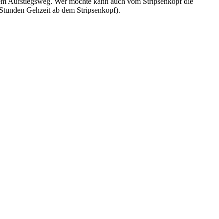
dem Aufstiegsweg. Wer möchte kann auch vom Stripsenkopf die
Stunden Gehzeit ab dem Stripsenkopf).