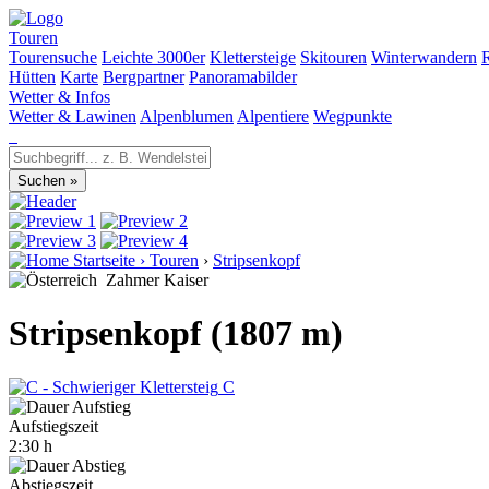
Touren
Tourensuche
Leichte 3000er
Klettersteige
Skitouren
Winterwandern
Hütten
Karte
Bergpartner
Panoramabilder
Wetter & Infos
Wetter & Lawinen
Alpenblumen
Alpentiere
Wegpunkte
Startseite
›
Touren
›
Stripsenkopf
Zahmer Kaiser
Stripsenkopf (1807 m)
C
Aufstiegszeit
2:30 h
Abstiegszeit