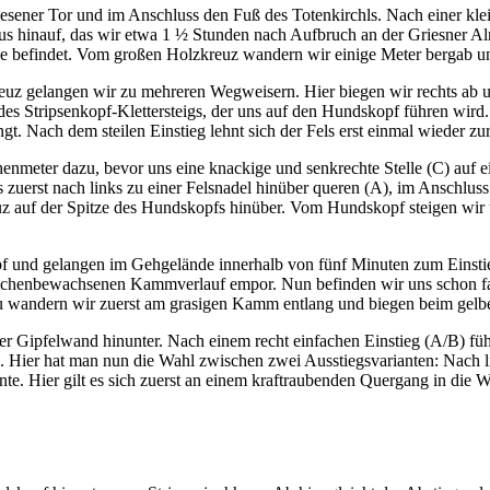
esener Tor und im Anschluss den Fuß des Totenkirchls. Nach einer klei
haus hinauf, das wir etwa 1 ½ Stunden nach Aufbruch an der Griesner Al
he befindet. Vom großen Holzkreuz wandern wir einige Meter bergab 
 gelangen wir zu mehreren Wegweisern. Hier biegen wir rechts ab u
 des Stripsenkopf-Klettersteigs, der uns auf den Hundskopf führen wird
t. Nach dem steilen Einstieg lehnt sich der Fels erst einmal wieder zu
nmeter dazu, bevor uns eine knackige und senkrechte Stelle (C) auf e
s zuerst nach links zu einer Felsnadel hinüber queren (A), im Anschluss 
euz auf der Spitze des Hundskopfs hinüber. Vom Hundskopf steigen wir
 und gelangen im Gehgelände innerhalb von fünf Minuten zum Einstie
atschenbewachsenen Kammverlauf empor. Nun befinden wir uns schon fa
ierzu wandern wir zuerst am grasigen Kamm entlang und biegen beim gel
 Gipfelwand hinunter. Nach einem recht einfachen Einstieg (A/B) führ
 Hier hat man nun die Wahl zwischen zwei Ausstiegsvarianten: Nach li
iante. Hier gilt es sich zuerst an einem kraftraubenden Quergang in die