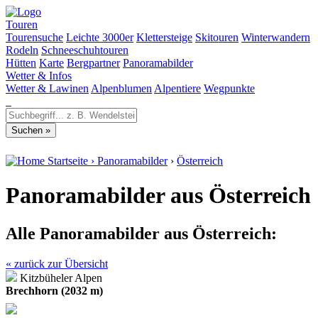
Touren
Tourensuche
Leichte 3000er
Klettersteige
Skitouren
Winterwandern
Rodeln
Schneeschuhtouren
Hütten
Karte
Bergpartner
Panoramabilder
Wetter & Infos
Wetter & Lawinen
Alpenblumen
Alpentiere
Wegpunkte
Startseite
›
Panoramabilder
›
Österreich
Panoramabilder aus Österreich
Alle Panoramabilder aus Österreich:
« zurück zur Übersicht
Kitzbüheler Alpen
Brechhorn (2032 m)