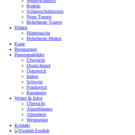
Winterwandern
Rodeln
Schneeschuhtouren
Neue Touren
Beliebteste Touren
Hütten
Hüttensuche
Beliebteste Hütten
Karte
Bergpartner
Panoramabilder
Übersicht
Deutschland
Österreich
Italien
Schweiz
Frankreich
Rumänien
Wetter & Infos
Übersicht
Alpenblumen
Alpentiere
Wegpunkte
Kontakt
English