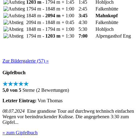
1203 m
- 1794 m
+ 1:45
1:45
Hohljoch
1794 m
- 1848 m
+ 1:00
2:45
Falkenhütte
1848 m
- 2094 m
+ 1:00
3:45
Mahnkopf
2094 m
- 1848 m
+ 0:45
4:30
Falkenhütte
1848 m
- 1794 m
+ 1:00
5:30
Hohljoch
1794 m
- 1203 m
+ 1:30
7:00
Alpengasthof Eng
Zur Bildergalerie (57) »
Gipfelbuch
★★★★★
5,0 von 5
Sterne (2 Bewertungen)
Letzter Eintrag:
Von Thomas
08.07.2024
Eine grandiose Tour auf durchweg technisch einfachen
Wegen vor beeindruckender Kulisse. Die angegebenen 3:30 zum
Gipfel...
» zum Gipfelbuch