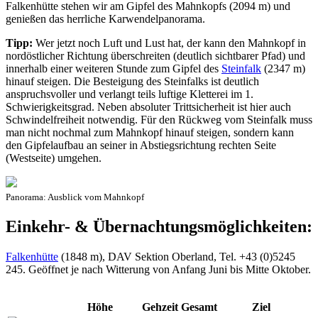
Falkenhütte stehen wir am Gipfel des Mahnkopfs (2094 m) und
genießen das herrliche Karwendelpanorama.
Tipp:
Wer jetzt noch Luft und Lust hat, der kann den Mahnkopf in
nordöstlicher Richtung überschreiten (deutlich sichtbarer Pfad) und
innerhalb einer weiteren Stunde zum Gipfel des
Steinfalk
(2347 m)
hinauf steigen. Die Besteigung des Steinfalks ist deutlich
anspruchsvoller und verlangt teils luftige Kletterei im 1.
Schwierigkeitsgrad. Neben absoluter Trittsicherheit ist hier auch
Schwindelfreiheit notwendig. Für den Rückweg vom Steinfalk muss
man nicht nochmal zum Mahnkopf hinauf steigen, sondern kann
den Gipfelaufbau an seiner in Abstiegsrichtung rechten Seite
(Westseite) umgehen.
Panorama: Ausblick vom Mahnkopf
Einkehr- & Übernachtungsmöglichkeiten:
Falkenhütte
(1848 m), DAV Sektion Oberland, Tel. +43 (0)5245
245. Geöffnet je nach Witterung von Anfang Juni bis Mitte Oktober.
Höhe
Gehzeit
Gesamt
Ziel