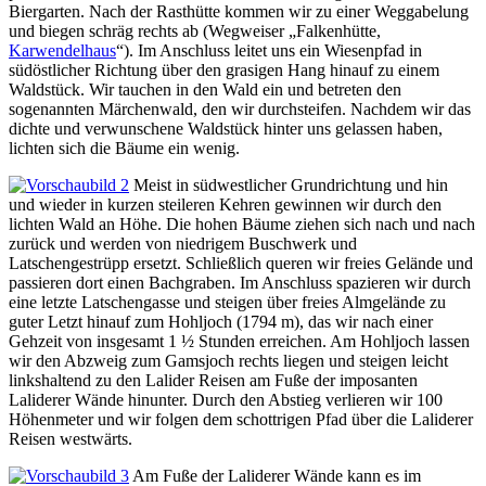
Biergarten. Nach der Rasthütte kommen wir zu einer Weggabelung
und biegen schräg rechts ab (Wegweiser „Falkenhütte,
Karwendelhaus
“). Im Anschluss leitet uns ein Wiesenpfad in
südöstlicher Richtung über den grasigen Hang hinauf zu einem
Waldstück. Wir tauchen in den Wald ein und betreten den
sogenannten Märchenwald, den wir durchsteifen. Nachdem wir das
dichte und verwunschene Waldstück hinter uns gelassen haben,
lichten sich die Bäume ein wenig.
Meist in südwestlicher Grundrichtung und hin
und wieder in kurzen steileren Kehren gewinnen wir durch den
lichten Wald an Höhe. Die hohen Bäume ziehen sich nach und nach
zurück und werden von niedrigem Buschwerk und
Latschengestrüpp ersetzt. Schließlich queren wir freies Gelände und
passieren dort einen Bachgraben. Im Anschluss spazieren wir durch
eine letzte Latschengasse und steigen über freies Almgelände zu
guter Letzt hinauf zum Hohljoch (1794 m), das wir nach einer
Gehzeit von insgesamt 1 ½ Stunden erreichen. Am Hohljoch lassen
wir den Abzweig zum Gamsjoch rechts liegen und steigen leicht
linkshaltend zu den Lalider Reisen am Fuße der imposanten
Laliderer Wände hinunter. Durch den Abstieg verlieren wir 100
Höhenmeter und wir folgen dem schottrigen Pfad über die Laliderer
Reisen westwärts.
Am Fuße der Laliderer Wände kann es im