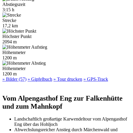
Abstiegszeit
3:15 h
Strecke
17,2 km
Höchster Punkt
2094 m
Höhenmeter
1200 m
Höhenmeter
1200 m
» Bilder (57)
» Gipfelbuch
» Tour drucken
» GPS-Track
Vom Alpengasthof Eng zur Falkenhütte
und zum Mahnkopf
Landschaftlich großartige Karwendeltour vom Alpengasthof
Eng über das Hohljoch
Abwechslungsreicher Anstieg durch Märchenwald und