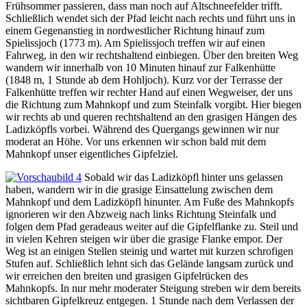
Frühsommer passieren, dass man noch auf Altschneefelder trifft.
Schließlich wendet sich der Pfad leicht nach rechts und führt uns in
einem Gegenanstieg in nordwestlicher Richtung hinauf zum
Spielissjoch (1773 m). Am Spielissjoch treffen wir auf einen
Fahrweg, in den wir rechtshaltend einbiegen. Über den breiten Weg
wandern wir innerhalb von 10 Minuten hinauf zur Falkenhütte
(1848 m, 1 Stunde ab dem Hohljoch). Kurz vor der Terrasse der
Falkenhütte treffen wir rechter Hand auf einen Wegweiser, der uns
die Richtung zum Mahnkopf und zum Steinfalk vorgibt. Hier biegen
wir rechts ab und queren rechtshaltend an den grasigen Hängen des
Ladizköpfls vorbei. Während des Quergangs gewinnen wir nur
moderat an Höhe. Vor uns erkennen wir schon bald mit dem
Mahnkopf unser eigentliches Gipfelziel.
Sobald wir das Ladizköpfl hinter uns gelassen
haben, wandern wir in die grasige Einsattelung zwischen dem
Mahnkopf und dem Ladizköpfl hinunter. Am Fuße des Mahnkopfs
ignorieren wir den Abzweig nach links Richtung Steinfalk und
folgen dem Pfad geradeaus weiter auf die Gipfelflanke zu. Steil und
in vielen Kehren steigen wir über die grasige Flanke empor. Der
Weg ist an einigen Stellen steinig und wartet mit kurzen schrofigen
Stufen auf. Schließlich lehnt sich das Gelände langsam zurück und
wir erreichen den breiten und grasigen Gipfelrücken des
Mahnkopfs. In nur mehr moderater Steigung streben wir dem bereits
sichtbaren Gipfelkreuz entgegen. 1 Stunde nach dem Verlassen der