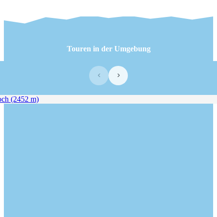
Touren in der Umgebung
‹
›
h (2452 m)