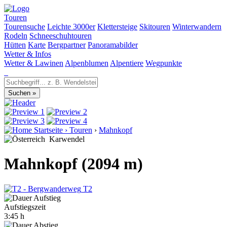
Touren
Tourensuche
Leichte 3000er
Klettersteige
Skitouren
Winterwandern
Rodeln
Schneeschuhtouren
Hütten
Karte
Bergpartner
Panoramabilder
Wetter & Infos
Wetter & Lawinen
Alpenblumen
Alpentiere
Wegpunkte
Startseite
›
Touren
›
Mahnkopf
Karwendel
Mahnkopf (2094 m)
T2
Aufstiegszeit
3:45 h