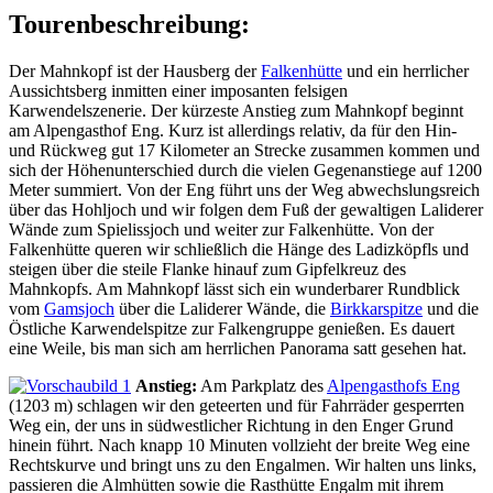
Tourenbeschreibung:
Der Mahnkopf ist der Hausberg der
Falkenhütte
und ein herrlicher
Aussichtsberg inmitten einer imposanten felsigen
Karwendelszenerie. Der kürzeste Anstieg zum Mahnkopf beginnt
am Alpengasthof Eng. Kurz ist allerdings relativ, da für den Hin-
und Rückweg gut 17 Kilometer an Strecke zusammen kommen und
sich der Höhenunterschied durch die vielen Gegenanstiege auf 1200
Meter summiert. Von der Eng führt uns der Weg abwechslungsreich
über das Hohljoch und wir folgen dem Fuß der gewaltigen Laliderer
Wände zum Spielissjoch und weiter zur Falkenhütte. Von der
Falkenhütte queren wir schließlich die Hänge des Ladizköpfls und
steigen über die steile Flanke hinauf zum Gipfelkreuz des
Mahnkopfs. Am Mahnkopf lässt sich ein wunderbarer Rundblick
vom
Gamsjoch
über die Laliderer Wände, die
Birkkarspitze
und die
Östliche Karwendelspitze zur Falkengruppe genießen. Es dauert
eine Weile, bis man sich am herrlichen Panorama satt gesehen hat.
Anstieg:
Am Parkplatz des
Alpengasthofs Eng
(1203 m) schlagen wir den geteerten und für Fahrräder gesperrten
Weg ein, der uns in südwestlicher Richtung in den Enger Grund
hinein führt. Nach knapp 10 Minuten vollzieht der breite Weg eine
Rechtskurve und bringt uns zu den Engalmen. Wir halten uns links,
passieren die Almhütten sowie die Rasthütte Engalm mit ihrem