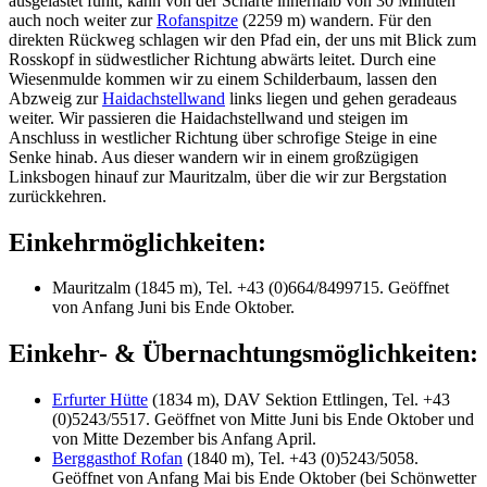
ausgelastet fühlt, kann von der Scharte innerhalb von 30 Minuten
auch noch weiter zur
Rofanspitze
(2259 m) wandern. Für den
direkten Rückweg schlagen wir den Pfad ein, der uns mit Blick zum
Rosskopf in südwestlicher Richtung abwärts leitet. Durch eine
Wiesenmulde kommen wir zu einem Schilderbaum, lassen den
Abzweig zur
Haidachstellwand
links liegen und gehen geradeaus
weiter. Wir passieren die Haidachstellwand und steigen im
Anschluss in westlicher Richtung über schrofige Steige in eine
Senke hinab. Aus dieser wandern wir in einem großzügigen
Linksbogen hinauf zur Mauritzalm, über die wir zur Bergstation
zurückkehren.
Einkehrmöglichkeiten:
Mauritzalm (1845 m), Tel. +43 (0)664/8499715. Geöffnet
von Anfang Juni bis Ende Oktober.
Einkehr- & Übernachtungsmöglichkeiten:
Erfurter Hütte
(1834 m), DAV Sektion Ettlingen, Tel. +43
(0)5243/5517. Geöffnet von Mitte Juni bis Ende Oktober und
von Mitte Dezember bis Anfang April.
Berggasthof Rofan
(1840 m), Tel. +43 (0)5243/5058.
Geöffnet von Anfang Mai bis Ende Oktober (bei Schönwetter