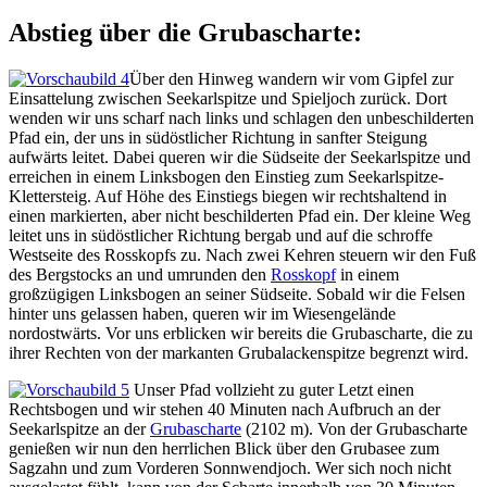
Abstieg über die Grubascharte:
Über den Hinweg wandern wir vom Gipfel zur
Einsattelung zwischen Seekarlspitze und Spieljoch zurück. Dort
wenden wir uns scharf nach links und schlagen den unbeschilderten
Pfad ein, der uns in südöstlicher Richtung in sanfter Steigung
aufwärts leitet. Dabei queren wir die Südseite der Seekarlspitze und
erreichen in einem Linksbogen den Einstieg zum Seekarlspitze-
Klettersteig. Auf Höhe des Einstiegs biegen wir rechtshaltend in
einen markierten, aber nicht beschilderten Pfad ein. Der kleine Weg
leitet uns in südöstlicher Richtung bergab und auf die schroffe
Westseite des Rosskopfs zu. Nach zwei Kehren steuern wir den Fuß
des Bergstocks an und umrunden den
Rosskopf
in einem
großzügigen Linksbogen an seiner Südseite. Sobald wir die Felsen
hinter uns gelassen haben, queren wir im Wiesengelände
nordostwärts. Vor uns erblicken wir bereits die Grubascharte, die zu
ihrer Rechten von der markanten Grubalackenspitze begrenzt wird.
Unser Pfad vollzieht zu guter Letzt einen
Rechtsbogen und wir stehen 40 Minuten nach Aufbruch an der
Seekarlspitze an der
Grubascharte
(2102 m). Von der Grubascharte
genießen wir nun den herrlichen Blick über den Grubasee zum
Sagzahn und zum Vorderen Sonnwendjoch. Wer sich noch nicht