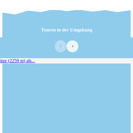
Touren in der Umgebung
‹
›
ze (2259 m) als...