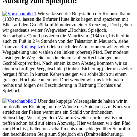
Aufstieg zum Spieljoch:
Wir verlassen die Bergstation der Rofanseilbahn
(1830 m), lassen die Erfurter Hütte links liegen und spazieren mit
Blick auf den Gschöllkopf hinunter zu einer Kreuzung. Dort gehen
wir geradeaus weiter (Wegweiser „Hochiss, Spieljoch,
Seekarlspitze“) und passieren die Mauritzalm (1845 m, bis hierhin
auch zu Fuß in 2 ¼ Stunden von der Talstation in Maurach, siehe
Tour zur
Rofanspitze
). Gleich nach der Alm kommen wir zu einer
Weggabelung und wählen den linken (oberen) Pfad. Der moderat
ansteigende Weg leitet uns in einem sanften Rechtsbogen am
Gschöllkopf vorbei. Nach einem kurzen Abstieg kommen wir zu
einem schrofigen Wegabschnitt (Drahtseilsicherung), der uns steiler
bergauf führt. In kurzen Kehren steigen wir schließlich zu einem
grasigen Hochplateau empor. Dort wenden wir uns leicht nach
rechts und folgen der Beschilderung in Richtung Hochiss und
Spieljoch.
Über das kuppige Wiesengelände halten wir in
nordöstlicher Richtung auf die Wände des Spieljochs zu. Kurz vor
erreichen der Felsen warnt uns ein Schild vor drohendem
Steinschlag. Wir folgen dem Wandfuß weiter nordostwärts und
treffen schon bald auf einen Abzweig. Hier verlassen wir den Pfad
zum Hochiss, halten uns scharf rechts und schlagen über Schrofen
den beschilderten Steig zum Spieljoch ein (Drahtseilsicherung).