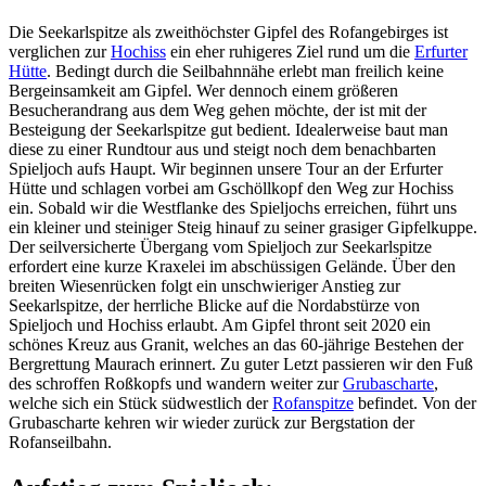
Die Seekarlspitze als zweithöchster Gipfel des Rofangebirges ist
verglichen zur
Hochiss
ein eher ruhigeres Ziel rund um die
Erfurter
Hütte
. Bedingt durch die Seilbahnnähe erlebt man freilich keine
Bergeinsamkeit am Gipfel. Wer dennoch einem größeren
Besucherandrang aus dem Weg gehen möchte, der ist mit der
Besteigung der Seekarlspitze gut bedient. Idealerweise baut man
diese zu einer Rundtour aus und steigt noch dem benachbarten
Spieljoch aufs Haupt. Wir beginnen unsere Tour an der Erfurter
Hütte und schlagen vorbei am Gschöllkopf den Weg zur Hochiss
ein. Sobald wir die Westflanke des Spieljochs erreichen, führt uns
ein kleiner und steiniger Steig hinauf zu seiner grasiger Gipfelkuppe.
Der seilversicherte Übergang vom Spieljoch zur Seekarlspitze
erfordert eine kurze Kraxelei im abschüssigen Gelände. Über den
breiten Wiesenrücken folgt ein unschwieriger Anstieg zur
Seekarlspitze, der herrliche Blicke auf die Nordabstürze von
Spieljoch und Hochiss erlaubt. Am Gipfel thront seit 2020 ein
schönes Kreuz aus Granit, welches an das 60-jährige Bestehen der
Bergrettung Maurach erinnert. Zu guter Letzt passieren wir den Fuß
des schroffen Roßkopfs und wandern weiter zur
Grubascharte
,
welche sich ein Stück südwestlich der
Rofanspitze
befindet. Von der
Grubascharte kehren wir wieder zurück zur Bergstation der
Rofanseilbahn.