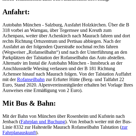
Anfahrt:
Autobahn München - Salzburg, Ausfahrt Holzkirchen. Über die B
318 vorbei an Warngau, über Tegernsee und Kreuth zum
Achenpass, weiter über Achenkirch nach Maurach fahren und dort
rechts Richtung Ortszentrum und Pertisau abbiegen. Nach der
Ausfahrt an der folgenden Querstraße nochmal rechts fahren
(Wegweiser „Rofanseilbahn“) und nach der Unterführung an den
Parkplätzen der Talstation der Rofanseilbahn das Auto abstellen.
Alternativ im Inntal die Autobahn München - Innsbruck an der
Anschlussstelle Wiesing verlassen und der B 181 Richtung
Achensee hinauf nach Maurach folgen. Von der Talstation Auffahrt
mit der
Rofanseilbahn
zur Erfurter Hütte (Berg- und Talfahrt 22
Euro, Stand 2020. Alpenvereinsmitglieder erhalten bei Vorlage Ihres
Ausweises eine Ermäßigung von 2 Euro).
Mit Bus & Bahn:
Mit der Bahn von München über Rosenheim und Kufstein nach
Jenbach (
Fahrplan und Buchung
). Von Jenbach weiter mit der Bus-
Linie 8332 zur Haltestelle Maurach Rofanseilbahn Talstation (
zur
Fahrplanauskunft
).