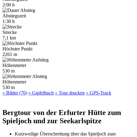
2:00 h
Abstiegszeit
1:30 h
Strecke
7,1 km
Höchster Punkt
2261 m
Höhenmeter
530 m
Höhenmeter
530 m
» Bilder (76)
» Gipfelbuch
» Tour drucken
» GPS-Track
Bergtour von der Erfurter Hütte zum
Spieljoch und zur Seekarlspitze
Kurzweilige Überschreitung über das Spieljoch zum