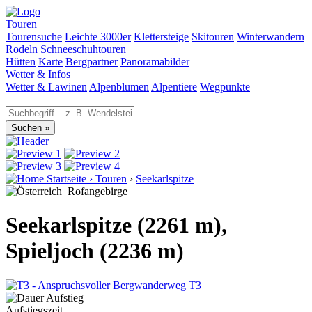
Touren
Tourensuche
Leichte 3000er
Klettersteige
Skitouren
Winterwandern
Rodeln
Schneeschuhtouren
Hütten
Karte
Bergpartner
Panoramabilder
Wetter & Infos
Wetter & Lawinen
Alpenblumen
Alpentiere
Wegpunkte
Startseite
›
Touren
›
Seekarlspitze
Rofangebirge
Seekarlspitze (2261 m),
Spieljoch (2236 m)
T3
Aufstiegszeit