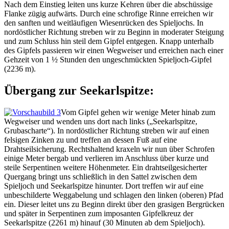
Nach dem Einstieg leiten uns kurze Kehren über die abschüssige
Flanke zügig aufwärts. Durch eine schrofige Rinne erreichen wir
den sanften und weitläufigen Wiesenrücken des Spieljochs. In
nordöstlicher Richtung streben wir zu Beginn in moderater Steigung
und zum Schluss hin steil dem Gipfel entgegen. Knapp unterhalb
des Gipfels passieren wir einen Wegweiser und erreichen nach einer
Gehzeit von 1 ½ Stunden den ungeschmückten Spieljoch-Gipfel
(2236 m).
Übergang zur Seekarlspitze:
Vom Gipfel gehen wir wenige Meter hinab zum
Wegweiser und wenden uns dort nach links („Seekarlspitze,
Grubascharte“). In nordöstlicher Richtung streben wir auf einen
felsigen Zinken zu und treffen an dessen Fuß auf eine
Drahtseilsicherung. Rechtshaltend kraxeln wir nun über Schrofen
einige Meter bergab und verlieren im Anschluss über kurze und
steile Serpentinen weitere Höhenmeter. Ein drahtseilgesicherter
Quergang bringt uns schließlich in den Sattel zwischen dem
Spieljoch und Seekarlspitze hinunter. Dort treffen wir auf eine
unbeschilderte Weggabelung und schlagen den linken (oberen) Pfad
ein. Dieser leitet uns zu Beginn direkt über den grasigen Bergrücken
und später in Serpentinen zum imposanten Gipfelkreuz der
Seekarlspitze (2261 m) hinauf (30 Minuten ab dem Spieljoch).