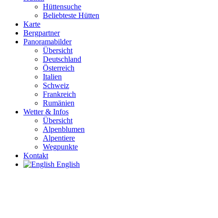
Hüttensuche
Beliebteste Hütten
Karte
Bergpartner
Panoramabilder
Übersicht
Deutschland
Österreich
Italien
Schweiz
Frankreich
Rumänien
Wetter & Infos
Übersicht
Alpenblumen
Alpentiere
Wegpunkte
Kontakt
English