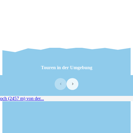
Touren in der Umgebung
‹
›
ch (2457 m) von der...