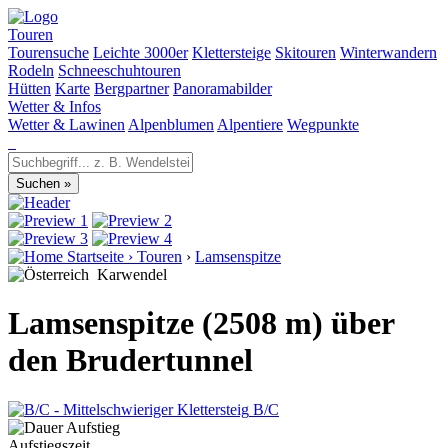
Touren
Tourensuche
Leichte 3000er
Klettersteige
Skitouren
Winterwandern
Rodeln
Schneeschuhtouren
Hütten
Karte
Bergpartner
Panoramabilder
Wetter & Infos
Wetter & Lawinen
Alpenblumen
Alpentiere
Wegpunkte
Startseite
›
Touren
›
Lamsenspitze
Karwendel
Lamsenspitze (2508 m) über
den Brudertunnel
B/C
Aufstiegszeit