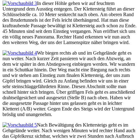
In dieser Höhle gehen wir auf feuchtem
Untergrund dem Ausstieg entgegen. Der Klettersteig führt an dieser
Schlüsselstelle ca. 10 Meter senkrecht nach oben. Am oberen Rand
des Brudertunnels ist der Fels leicht überhängend. Hat man diese
kraftraubende Passage bewältigt ist Klettersteig auch schon zu Ende.
45 Minuten sind seit dem Einstieg vergangen. Nun eröffnet sich uns
ein völlig neues Panorama. Rechter Hand erkennen wir nun auch
den weiteren Weg, der uns der Lamsenspitze näher bringen wird.
Wir biegen rechts ab und im Gehgelände geht es
nun weiter. Nach kurzer Zeit passieren wir auch den Abzweig, an
dem wir später in den Abstiegsweg einbiegen werden. Wir wandern
in ein Schuttkar hinein. Der Weg macht eine Biegung nach rechts
und wir stehen am Einstieg zum finalen Klettersteig, der uns zum
Gipfel bringen wird. Gleich zu Anfang befinden wir uns in einer
sehr steinschlaggefährdeten Rinne. Diesen Abschnitt sollte man
schnell hinter sich bringen. Über griffigen Fels geht es anschließend
drahtseilgesichert und ausgesetzt (Stelle B) nach oben. Haben wir
die ausgesetzte Passage hinter uns gelassen geht es in leichter
Kletterei (A/B) weiter. Gegen Ende des Steigs wird der Untergrund
bröslig und unangenehm.
Nach Bewältigung des Klettersteigs geht es im
Gehgelände weiter. Nach wenigen Minuten wird rechter Hand auch
das Gipfelkreuz sichtbar, welches wir zwei Stunden nach Aufbruch