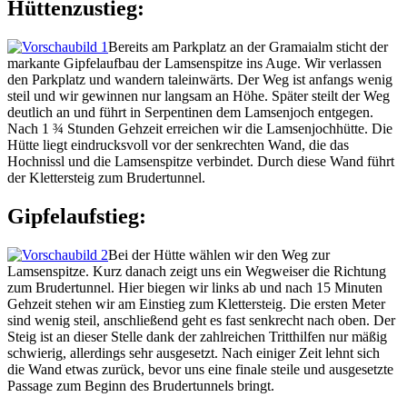
Hüttenzustieg:
Bereits am Parkplatz an der Gramaialm sticht der
markante Gipfelaufbau der Lamsenspitze ins Auge. Wir verlassen
den Parkplatz und wandern taleinwärts. Der Weg ist anfangs wenig
steil und wir gewinnen nur langsam an Höhe. Später steilt der Weg
deutlich an und führt in Serpentinen dem Lamsenjoch entgegen.
Nach 1 ¾ Stunden Gehzeit erreichen wir die Lamsenjochhütte. Die
Hütte liegt eindrucksvoll vor der senkrechten Wand, die das
Hochnissl und die Lamsenspitze verbindet. Durch diese Wand führt
der Klettersteig zum Brudertunnel.
Gipfelaufstieg:
Bei der Hütte wählen wir den Weg zur
Lamsenspitze. Kurz danach zeigt uns ein Wegweiser die Richtung
zum Brudertunnel. Hier biegen wir links ab und nach 15 Minuten
Gehzeit stehen wir am Einstieg zum Klettersteig. Die ersten Meter
sind wenig steil, anschließend geht es fast senkrecht nach oben. Der
Steig ist an dieser Stelle dank der zahlreichen Tritthilfen nur mäßig
schwierig, allerdings sehr ausgesetzt. Nach einiger Zeit lehnt sich
die Wand etwas zurück, bevor uns eine finale steile und ausgesetzte
Passage zum Beginn des Brudertunnels bringt.