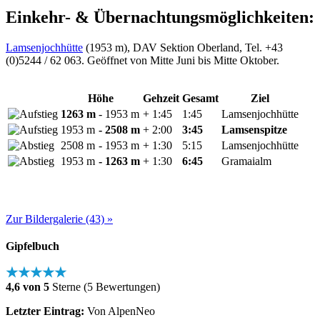
Einkehr- & Übernachtungsmöglichkeiten:
Lamsenjochhütte
(1953 m), DAV Sektion Oberland, Tel. +43
(0)5244 / 62 063. Geöffnet von Mitte Juni bis Mitte Oktober.
Höhe
Gehzeit
Gesamt
Ziel
1263 m
- 1953 m
+ 1:45
1:45
Lamsenjochhütte
1953 m
- 2508 m
+ 2:00
3:45
Lamsenspitze
2508 m
- 1953 m
+ 1:30
5:15
Lamsenjochhütte
1953 m
- 1263 m
+ 1:30
6:45
Gramaialm
Zur Bildergalerie (43) »
Gipfelbuch
★★★★★
4,6 von 5
Sterne (5 Bewertungen)
Letzter Eintrag:
Von AlpenNeo