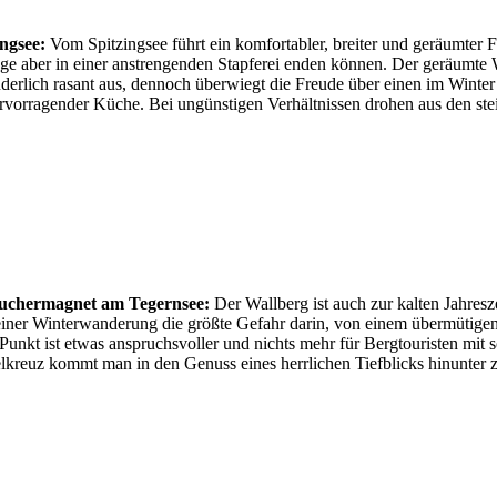
ngsee:
Vom Spitzingsee führt ein komfortabler, breiter und geräumte
lage aber in einer anstrengenden Stapferei enden können. Der geräum
onderlich rasant aus, dennoch überwiegt die Freude über einen im Winter
ervorragender Küche. Bei ungünstigen Verhältnissen drohen aus den s
uchermagnet am Tegernsee:
Der Wallberg ist auch zur kalten Jahresz
ei einer Winterwanderung die größte Gefahr darin, von einem übermütig
nkt ist etwas anspruchsvoller und nichts mehr für Bergtouristen mit 
lkreuz kommt man in den Genuss eines herrlichen Tiefblicks hinunter 