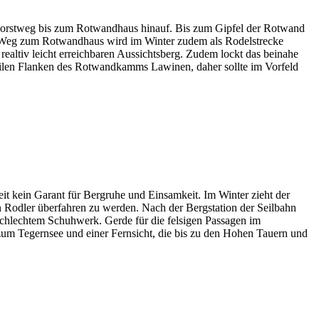
r Forstweg bis zum Rotwandhaus hinauf. Bis zum Gipfel der Rotwand
te Weg zum Rotwandhaus wird im Winter zudem als Rodelstrecke
 realtiv leicht erreichbaren Aussichtsberg. Zudem lockt das beinahe
teilen Flanken des Rotwandkamms Lawinen, daher sollte im Vorfeld
eit kein Garant für Bergruhe und Einsamkeit. Im Winter zieht der
en Rodler überfahren zu werden. Nach der Bergstation der Seilbahn
schlechtem Schuhwerk. Gerde für die felsigen Passagen im
zum Tegernsee und einer Fernsicht, die bis zu den Hohen Tauern und