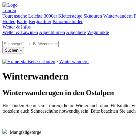
Touren
Tourensuche
Leichte 3000er
Klettersteige
Skitouren
Winterwandern
Hütten
Karte
Bergpartner
Panoramabilder
Wetter & Infos
Wetter & Lawinen
Alpenblumen
Alpentiere
Wegpunkte
Startseite
›
Touren
›
Winterwandern
Winterwandern
Winterwanderugen in den Ostalpen
Hier finden Sie unsere Touren, die im Winter auch ohne Hilfsmittel
trotzdem auch Schneeschuhe notwendig sein. Bitte beachten Sie auc
Mangfallgebirge