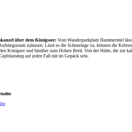
skanzel über dem Königssee:
Vom Wanderparkplatz Hammerstiel lässt 
Aufstiegsroute zulassen. Lässt es die Schneelage zu, können die Kehre
den Königsee und hinüber zum Hohen Brett. Von der Hütte, die zur kalt
Gipfelanstieg auf jeden Fall mit im Gepäck sein.
enalm