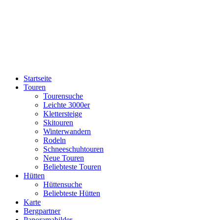
Startseite
Touren
Tourensuche
Leichte 3000er
Klettersteige
Skitouren
Winterwandern
Rodeln
Schneeschuhtouren
Neue Touren
Beliebteste Touren
Hütten
Hüttensuche
Beliebteste Hütten
Karte
Bergpartner
Panoramabilder