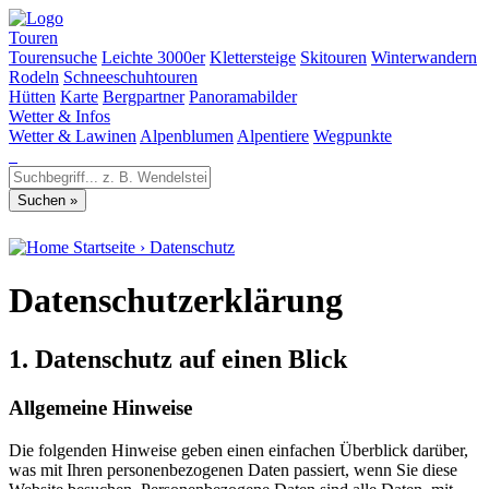
Touren
Tourensuche
Leichte 3000er
Klettersteige
Skitouren
Winterwandern
Rodeln
Schneeschuhtouren
Hütten
Karte
Bergpartner
Panoramabilder
Wetter & Infos
Wetter & Lawinen
Alpenblumen
Alpentiere
Wegpunkte
Startseite
›
Datenschutz
Datenschutz­erklärung
1. Datenschutz auf einen Blick
Allgemeine Hinweise
Die folgenden Hinweise geben einen einfachen Überblick darüber,
was mit Ihren personenbezogenen Daten passiert, wenn Sie diese