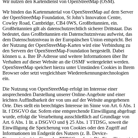
Wir nutzen den Kartendienst von OpenStreetMap (OSM).
Wir binden das Kartenmaterial von OpenStreetMap auf dem Server
der OpenStreetMap Foundation, St John’s Innovation Centre,
Cowley Road, Cambridge, CB4 0WS, Großbritannien, ein.
Großbritannien gilt als datenschutzrechtlich sicherer Drittstaat. Das
bedeutet, dass Großbritannien ein Datenschutzniveau aufweist, das
dem Datenschutzniveau in der Europäischen Union entspricht. Bei
der Nutzung der OpenStreetMap-Karten wird eine Verbindung zu
den Servern der OpenStreetMap-Foundation hergestellt. Dabei
können u. a. Ihre IP-Adresse und weitere Informationen über Ihr
Verhalten auf dieser Website an die OSMF weitergeleitet werden.
OpenStreetMap speichert hierzu unter Umständen Cookies in Ihrem
Browser oder setzt vergleichbare Wiedererkennungstechnologien
ein.
Die Nutzung von OpenStreetMap erfolgt im Interesse einer
ansprechenden Darstellung unserer Online-Angebote und einer
leichten Auffindbarkeit der von uns auf der Website angegebenen
Orte. Dies stellt ein berechtigtes Interesse im Sinne von Art. 6 Abs. 1
lit. f DSGVO dar. Sofern eine entsprechende Einwilligung abgefragt
wurde, erfolgt die Verarbeitung ausschließlich auf Grundlage von
Art. 6 Abs. 1 lit. a DSGVO und § 25 Abs. 1 TTDSG, soweit die
Einwilligung die Speicherung von Cookies oder den Zugriff auf
Informationen im Endgerät des Nutzers (z. B. Device-