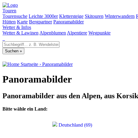
Touren
Tourensuche
Leichte 3000er
Klettersteige
Skitouren
Winterwandern
Hütten
Karte
Bergpartner
Panoramabilder
Wetter & Infos
Wetter & Lawinen
Alpenblumen
Alpentiere
Wegpunkte
Startseite
›
Panoramabilder
Panoramabilder
Panoramabilder aus den Alpen, aus Korsi
Bitte wähle ein Land:
Deutschland (69)