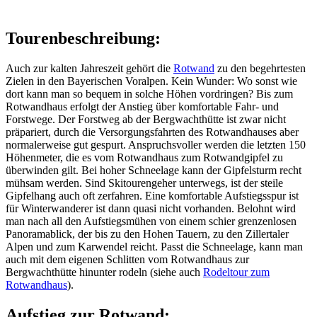
Tourenbeschreibung:
Auch zur kalten Jahreszeit gehört die
Rotwand
zu den begehrtesten
Zielen in den Bayerischen Voralpen. Kein Wunder: Wo sonst wie
dort kann man so bequem in solche Höhen vordringen? Bis zum
Rotwandhaus erfolgt der Anstieg über komfortable Fahr- und
Forstwege. Der Forstweg ab der Bergwachthütte ist zwar nicht
präpariert, durch die Versorgungsfahrten des Rotwandhauses aber
normalerweise gut gespurt. Anspruchsvoller werden die letzten 150
Höhenmeter, die es vom Rotwandhaus zum Rotwandgipfel zu
überwinden gilt. Bei hoher Schneelage kann der Gipfelsturm recht
mühsam werden. Sind Skitourengeher unterwegs, ist der steile
Gipfelhang auch oft zerfahren. Eine komfortable Aufstiegsspur ist
für Winterwanderer ist dann quasi nicht vorhanden. Belohnt wird
man nach all den Aufstiegsmühen von einem schier grenzenlosen
Panoramablick, der bis zu den Hohen Tauern, zu den Zillertaler
Alpen und zum Karwendel reicht. Passt die Schneelage, kann man
auch mit dem eigenen Schlitten vom Rotwandhaus zur
Bergwachthütte hinunter rodeln (siehe auch
Rodeltour zum
Rotwandhaus
).
Aufstieg zur Rotwand: