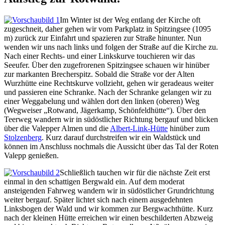
Im Winter ist der Weg entlang der Kirche oft
zugeschneit, daher gehen wir vom Parkplatz in Spitzingsee (1095
m) zurück zur Einfahrt und spazieren zur Straße hinunter. Nun
wenden wir uns nach links und folgen der Straße auf die Kirche zu.
Nach einer Rechts- und einer Linkskurve touchieren wir das
Seeufer. Über den zugefrorenen Spitzingsee schauen wir hinüber
zur markanten Brecherspitz. Sobald die Straße vor der Alten
Wurzhütte eine Rechtskurve vollzieht, gehen wir geradeaus weiter
und passieren eine Schranke. Nach der Schranke gelangen wir zu
einer Weggabelung und wählen dort den linken (oberen) Weg
(Wegweiser „Rotwand, Jägerkamp, Schönfeldhütte“). Über den
Teerweg wandern wir in südöstlicher Richtung bergauf und blicken
über die Valepper Almen und die
Albert-Link-Hütte
hinüber zum
Stolzenberg
. Kurz darauf durchstreifen wir ein Waldstück und
können im Anschluss nochmals die Aussicht über das Tal der Roten
Valepp genießen.
Schließlich tauchen wir für die nächste Zeit erst
einmal in den schattigen Bergwald ein. Auf dem moderat
ansteigenden Fahrweg wandern wir in südöstlicher Grundrichtung
weiter bergauf. Später lichtet sich nach einem ausgedehnten
Linksbogen der Wald und wir kommen zur Bergwachthütte. Kurz
nach der kleinen Hütte erreichen wir einen beschilderten Abzweig