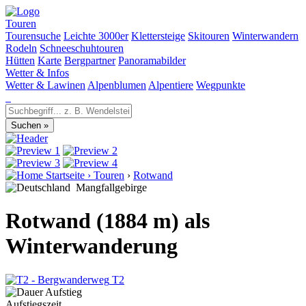
Touren
Tourensuche
Leichte 3000er
Klettersteige
Skitouren
Winterwandern
Rodeln
Schneeschuhtouren
Hütten
Karte
Bergpartner
Panoramabilder
Wetter & Infos
Wetter & Lawinen
Alpenblumen
Alpentiere
Wegpunkte
Startseite
›
Touren
›
Rotwand
Mangfallgebirge
Rotwand (1884 m) als
Winterwanderung
T2
Aufstiegszeit