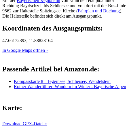
Mit der
Bayerischen Regiobahn
von München Hauptbahnhof
Richtung Bayrischzell bis Schliersee und von dort mit der Bus-Linie
9562 zur Haltestelle Spitzingsee, Kirche (
Fahrplan und Buchung
).
Die Haltestelle befindet sich direkt am Ausgangspunkt.
Koordinaten des Ausgangspunkts:
47.66172393, 11.88823164
In Google Maps öffnen »
Passende Artikel bei Amazon.de:
Kompasskarte 8 - Tegernsee, Schliersee, Wendelstein
Rother Wanderführer: Wandern im Winter - Bayerische Alpen
Karte:
Download GPX-Datei »