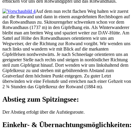
erblicken vor uns den Rotwandgipfel und das Rotwandhaus.
Auf dem nun recht flachen Weg halten wir zuerst
auf die Rotwand und dann in einem ausgedehnten Rechtsbogen auf
das Rotwandhaus zu. Skitourengeher schwenken schon vor dem
Rotwandhaus (1737 m) in den Gipfelhang ein. Als Winterwanderer
bleibt man am breiten Weg und spaziert weiter zur DAV-Hütte. Am
Sattel auf Höhe des Rotwandhauses orientieren wir uns am
Wegweiser, der die Richtung zur Rotwand vorgibt. Wir wenden uns
nach links und wandern wir mit Blick auf die markanten
Gipfelfelsen nordwestwärts. Je nach Schneelage orientieren uns an
geeigneter Stelle nach rechts und steigen in nordöstlicher Richtung
steil zum Gipfelgrat hinauf. Dort wenden wir uns linkshaltend dem
Gipfelkreuz zu und streben mit gebührendem Abstand zum
Gratverlauf dem höchsten Punkt entgegen. Zu guter Letzt
überwinden wir eine Felsstufe und erreichen nach einer Gehzeit von
2 ¾ Stunden das Gipfelkreuz der Rotwand (1884 m).
Abstieg zum Spitzingsee:
Der Abstieg erfolgt über die Aufstiegsroute.
Einkehr- & Übernachtungsmöglichkeiten: