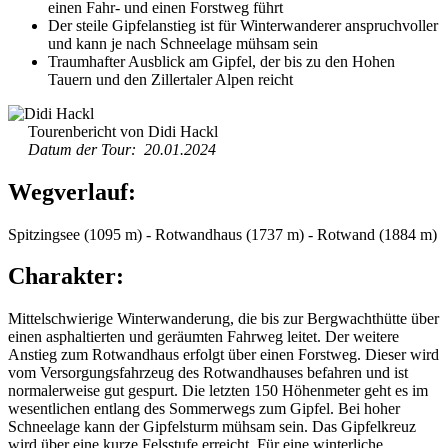
einen Fahr- und einen Forstweg führt
Der steile Gipfelanstieg ist für Winterwanderer anspruchvoller
und kann je nach Schneelage mühsam sein
Traumhafter Ausblick am Gipfel, der bis zu den Hohen
Tauern und den Zillertaler Alpen reicht
Tourenbericht von Didi Hackl
Datum der Tour: 20.01.2024
Wegverlauf:
Spitzingsee (1095 m) - Rotwandhaus (1737 m) - Rotwand (1884 m)
Charakter:
Mittelschwierige Winterwanderung, die bis zur Bergwachthütte über
einen asphaltierten und geräumten Fahrweg leitet. Der weitere
Anstieg zum Rotwandhaus erfolgt über einen Forstweg. Dieser wird
vom Versorgungsfahrzeug des Rotwandhauses befahren und ist
normalerweise gut gespurt. Die letzten 150 Höhenmeter geht es im
wesentlichen entlang des Sommerwegs zum Gipfel. Bei hoher
Schneelage kann der Gipfelsturm mühsam sein. Das Gipfelkreuz
wird über eine kurze Felsstufe erreicht. Für eine winterliche