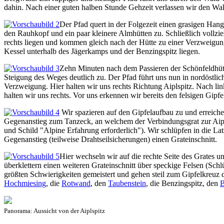
dahin. Nach einer guten halben Stunde Gehzeit verlassen wir den Wal
Der Pfad quert in der Folgezeit einen grasigen Hang
den Rauhkopf und ein paar kleinere Almhütten zu. Schließlich vollz
rechts liegen und kommen gleich nach der Hütte zu einer Verzweigu
Kessel unterhalb des Jägerkamps und der Benzingspitz liegen.
Zehn Minuten nach dem Passieren der Schönfeldhütt
Steigung des Weges deutlich zu. Der Pfad führt uns nun in nordöstlic
Verzweigung. Hier halten wir uns rechts Richtung Aiplspitz. Nach 
halten wir uns rechts. Vor uns erkennen wir bereits den felsigen Gipfel
Wir spazieren auf den Gipfelaufbau zu und erreiche
Gegenanstieg zum Tanzeck, an welchem der Verbindungsgrat zur Aipls
und Schild "Alpine Erfahrung erforderlich"). Wir schlüpfen in die La
Gegenanstieg (teilweise Drahtseilsicherungen) einen Grateinschnitt.
Hier wechseln wir auf die rechte Seite des Grates 
überklettern einen weiteren Grateinschnitt über speckige Felsen (Sch
größten Schwierigkeiten gemeistert und gehen steil zum Gipfelkreuz 
Hochmiesing
, die
Rotwand
, den
Taubenstein
, die Benzingspitz, den
B
Panorama: Aussicht von der Aiplspitz