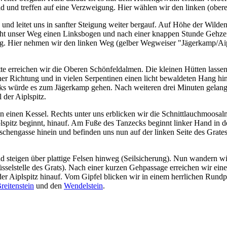
d und treffen auf eine Verzweigung. Hier wählen wir den linken (ober
 und leitet uns in sanfter Steigung weiter bergauf. Auf Höhe der Wild
ieht unser Weg einen Linksbogen und nach einer knappen Stunde Gehzei
ng. Hier nehmen wir den linken Weg (gelber Wegweiser "Jägerkamp/Aip
e erreichen wir die Oberen Schönfeldalmen. Die kleinen Hütten lasse
her Richtung und in vielen Serpentinen einen licht bewaldeten Hang hi
links würde es zum Jägerkamp gehen. Nach weiteren drei Minuten gel
 der Aiplspitz.
n einen Kessel. Rechts unter uns erblicken wir die Schnittlauchmoosal
pitz beginnt, hinauf. Am Fuße des Tanzecks beginnt linker Hand in d
tschengasse hinein und befinden uns nun auf der linken Seite des Grates
und steigen über plattige Felsen hinweg (Seilsicherung). Nun wandern 
lüsselstelle des Grats). Nach einer kurzen Gehpassage erreichen wir e
der Aiplspitz hinauf. Vom Gipfel blicken wir in einem herrlichen Run
reitenstein
und den
Wendelstein
.