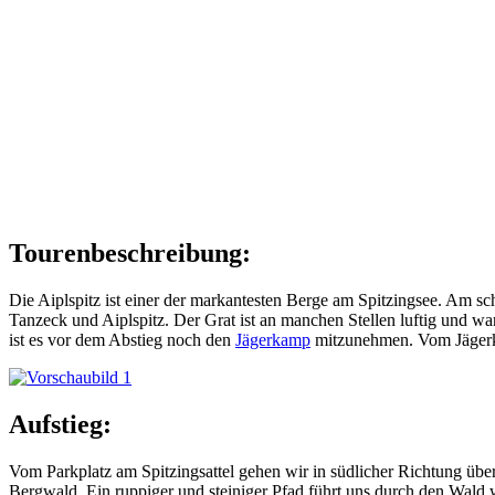
Tourenbeschreibung:
Die Aiplspitz ist einer der markantesten Berge am Spitzingsee. Am sc
Tanzeck und Aiplspitz. Der Grat ist an manchen Stellen luftig und war
ist es vor dem Abstieg noch den
Jägerkamp
mitzunehmen. Vom Jägerka
Aufstieg:
Vom Parkplatz am Spitzingsattel gehen wir in südlicher Richtung üb
Bergwald. Ein ruppiger und steiniger Pfad führt uns durch den Wald w