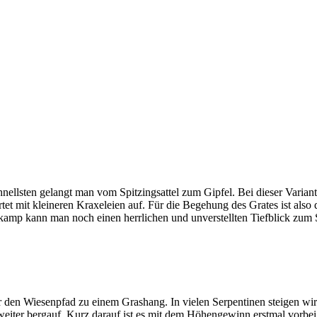
hnellsten gelangt man vom Spitzingsattel zum Gipfel. Bei dieser Varian
tet mit kleineren Kraxeleien auf. Für die Begehung des Grates ist also 
mp kann man noch einen herrlichen und unverstellten Tiefblick zum S
er den Wiesenpfad zu einem Grashang. In vielen Serpentinen steigen w
eiter bergauf. Kurz darauf ist es mit dem Höhengewinn erstmal vorbei 