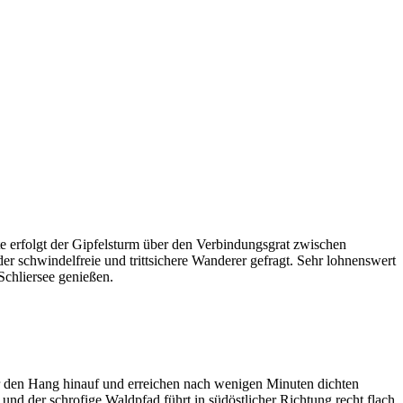
te erfolgt der Gipfelsturm über den Verbindungsgrat zwischen
der schwindelfreie und trittsichere Wanderer gefragt. Sehr lohnenswert
chliersee genießen.
ir den Hang hinauf und erreichen nach wenigen Minuten dichten
und der schrofige Waldpfad führt in südöstlicher Richtung recht flach