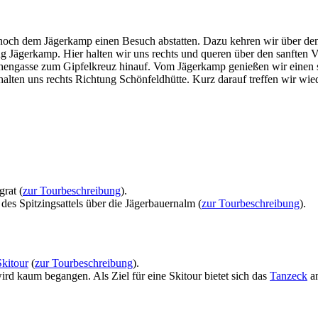
och dem Jägerkamp einen Besuch abstatten. Dazu kehren wir über den
g Jägerkamp. Hier halten wir uns rechts und queren über den sanften 
schengasse zum Gipfelkreuz hinauf. Vom Jägerkamp genießen wir einen 
ten uns rechts Richtung Schönfeldhütte. Kurz darauf treffen wir wied
rat (
zur Tourbeschreibung
).
es Spitzingsattels über die Jägerbauernalm (
zur Tourbeschreibung
).
Skitour
(
zur Tourbeschreibung
).
 wird kaum begangen. Als Ziel für eine Skitour bietet sich das
Tanzeck
an