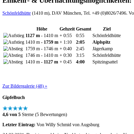
Einkehr- & Übernachtungsmöglichkeiten:
Schönfeldhütte
(1410 m), DAV München, Tel. +49 (0)8026/7496. Vo
Höhe
Gehzeit
Gesamt
Ziel
1127 m
- 1410 m
+ 0:55
0:55
Schönfeldhütte
1410 m
- 1759 m
+ 1:10
2:05
Aiplspitz
1759 m
- 1746 m
+ 0:40
2:45
Jägerkamp
1746 m
- 1410 m
+ 0:30
3:15
Schönfeldhütte
1410 m
- 1127 m
+ 0:45
4:00
Spitzingsattel
Zur Bildergalerie (48) »
Gipfelbuch
★★★★★
4,6 von 5
Sterne (5 Bewertungen)
Letzter Eintrag:
Von Willy Schmid von Augsburg