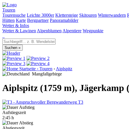
Touren
Tourensuche
Leichte 3000er
Klettersteige
Skitouren
Winterwandern
Hütten
Karte
Bergpartner
Panoramabilder
Wetter & Infos
Wetter & Lawinen
Alpenblumen
Alpentiere
Wegpunkte
Startseite
›
Touren
›
Aiplspitz
Mangfallgebirge
Aiplspitz (1759 m), Jägerkamp 
T3
Aufstiegszeit
2:45 h
Abstiegszeit