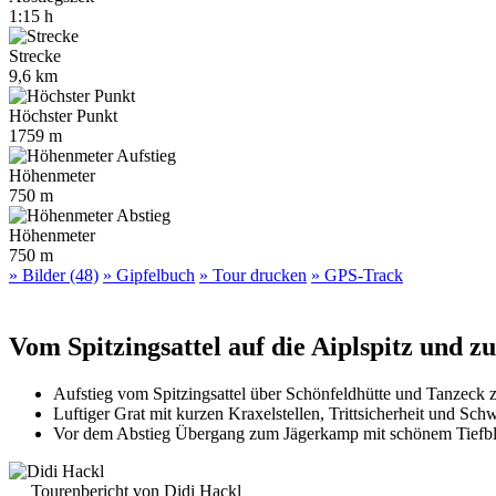
1:15 h
Strecke
9,6 km
Höchster Punkt
1759 m
Höhenmeter
750 m
Höhenmeter
750 m
» Bilder (48)
» Gipfelbuch
» Tour drucken
» GPS-Track
Vom Spitzingsattel auf die Aiplspitz und
Aufstieg vom Spitzingsattel über Schönfeldhütte und Tanzeck z
Luftiger Grat mit kurzen Kraxelstellen, Trittsicherheit und Schw
Vor dem Abstieg Übergang zum Jägerkamp mit schönem Tiefbl
Tourenbericht von Didi Hackl