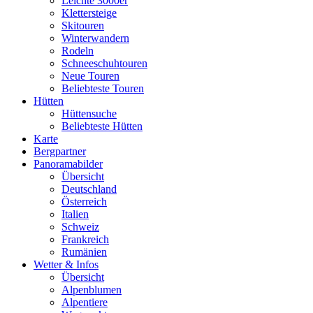
Leichte 3000er
Klettersteige
Skitouren
Winterwandern
Rodeln
Schneeschuhtouren
Neue Touren
Beliebteste Touren
Hütten
Hüttensuche
Beliebteste Hütten
Karte
Bergpartner
Panoramabilder
Übersicht
Deutschland
Österreich
Italien
Schweiz
Frankreich
Rumänien
Wetter & Infos
Übersicht
Alpenblumen
Alpentiere