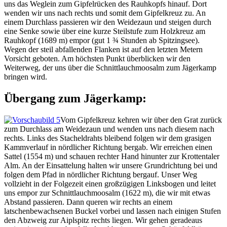
uns das Weglein zum Gipfelrücken des Rauhkopfs hinauf. Dort
wenden wir uns nach rechts und somit dem Gipfelkreuz zu. An
einem Durchlass passieren wir den Weidezaun und steigen durch
eine Senke sowie über eine kurze Steilstufe zum Holzkreuz am
Rauhkopf (1689 m) empor (gut 1 ¾ Stunden ab Spitzingsee).
Wegen der steil abfallenden Flanken ist auf den letzten Metern
Vorsicht geboten. Am höchsten Punkt überblicken wir den
Weiterweg, der uns über die Schnittlauchmoosalm zum Jägerkamp
bringen wird.
Übergang zum Jägerkamp:
Vom Gipfelkreuz kehren wir über den Grat zurück
zum Durchlass am Weidezaun und wenden uns nach diesem nach
rechts. Links des Stacheldrahts bleibend folgen wir dem grasigen
Kammverlauf in nördlicher Richtung bergab. Wir erreichen einen
Sattel (1554 m) und schauen rechter Hand hinunter zur Krottentaler
Alm. An der Einsattelung halten wir unsere Grundrichtung bei und
folgen dem Pfad in nördlicher Richtung bergauf. Unser Weg
vollzieht in der Folgezeit einen großzügigen Linksbogen und leitet
uns empor zur Schnittlauchmoosalm (1622 m), die wir mit etwas
Abstand passieren. Dann queren wir rechts an einem
latschenbewachsenen Buckel vorbei und lassen nach einigen Stufen
den Abzweig zur Aiplspitz rechts liegen. Wir gehen geradeaus