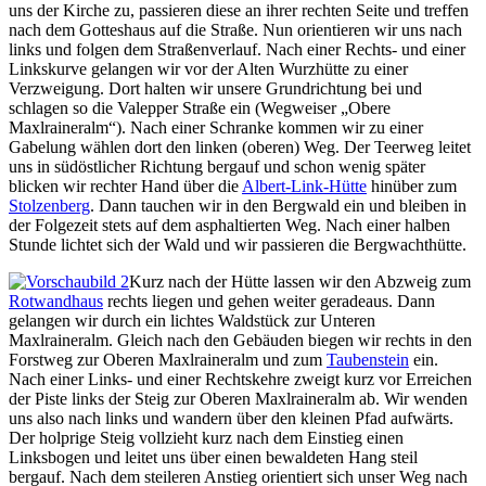
uns der Kirche zu, passieren diese an ihrer rechten Seite und treffen
nach dem Gotteshaus auf die Straße. Nun orientieren wir uns nach
links und folgen dem Straßenverlauf. Nach einer Rechts- und einer
Linkskurve gelangen wir vor der Alten Wurzhütte zu einer
Verzweigung. Dort halten wir unsere Grundrichtung bei und
schlagen so die Valepper Straße ein (Wegweiser „Obere
Maxlraineralm“). Nach einer Schranke kommen wir zu einer
Gabelung wählen dort den linken (oberen) Weg. Der Teerweg leitet
uns in südöstlicher Richtung bergauf und schon wenig später
blicken wir rechter Hand über die
Albert-Link-Hütte
hinüber zum
Stolzenberg
. Dann tauchen wir in den Bergwald ein und bleiben in
der Folgezeit stets auf dem asphaltierten Weg. Nach einer halben
Stunde lichtet sich der Wald und wir passieren die Bergwachthütte.
Kurz nach der Hütte lassen wir den Abzweig zum
Rotwandhaus
rechts liegen und gehen weiter geradeaus. Dann
gelangen wir durch ein lichtes Waldstück zur Unteren
Maxlraineralm. Gleich nach den Gebäuden biegen wir rechts in den
Forstweg zur Oberen Maxlraineralm und zum
Taubenstein
ein.
Nach einer Links- und einer Rechtskehre zweigt kurz vor Erreichen
der Piste links der Steig zur Oberen Maxlraineralm ab. Wir wenden
uns also nach links und wandern über den kleinen Pfad aufwärts.
Der holprige Steig vollzieht kurz nach dem Einstieg einen
Linksbogen und leitet uns über einen bewaldeten Hang steil
bergauf. Nach dem steileren Anstieg orientiert sich unser Weg nach