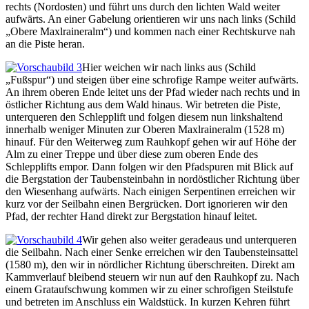
rechts (Nordosten) und führt uns durch den lichten Wald weiter
aufwärts. An einer Gabelung orientieren wir uns nach links (Schild
„Obere Maxlraineralm“) und kommen nach einer Rechtskurve nah
an die Piste heran.
Hier weichen wir nach links aus (Schild
„Fußspur“) und steigen über eine schrofige Rampe weiter aufwärts.
An ihrem oberen Ende leitet uns der Pfad wieder nach rechts und in
östlicher Richtung aus dem Wald hinaus. Wir betreten die Piste,
unterqueren den Schlepplift und folgen diesem nun linkshaltend
innerhalb weniger Minuten zur Oberen Maxlraineralm (1528 m)
hinauf. Für den Weiterweg zum Rauhkopf gehen wir auf Höhe der
Alm zu einer Treppe und über diese zum oberen Ende des
Schlepplifts empor. Dann folgen wir den Pfadspuren mit Blick auf
die Bergstation der Taubensteinbahn in nordöstlicher Richtung über
den Wiesenhang aufwärts. Nach einigen Serpentinen erreichen wir
kurz vor der Seilbahn einen Bergrücken. Dort ignorieren wir den
Pfad, der rechter Hand direkt zur Bergstation hinauf leitet.
Wir gehen also weiter geradeaus und unterqueren
die Seilbahn. Nach einer Senke erreichen wir den Taubensteinsattel
(1580 m), den wir in nördlicher Richtung überschreiten. Direkt am
Kammverlauf bleibend steuern wir nun auf den Rauhkopf zu. Nach
einem Grataufschwung kommen wir zu einer schrofigen Steilstufe
und betreten im Anschluss ein Waldstück. In kurzen Kehren führt