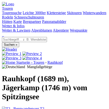
Touren
Tourensuche
Leichte 3000er
Klettersteige
Skitouren
Winterwandern
Rodeln
Schneeschuhtouren
Hütten
Karte
Bergpartner
Panoramabilder
Wetter & Infos
Wetter & Lawinen
Alpenblumen
Alpentiere
Wegpunkte
Startseite
›
Touren
›
Rauhkopf
Mangfallgebirge
Rauhkopf (1689 m),
Jägerkamp (1746 m) vom
Spitzingsee
T2