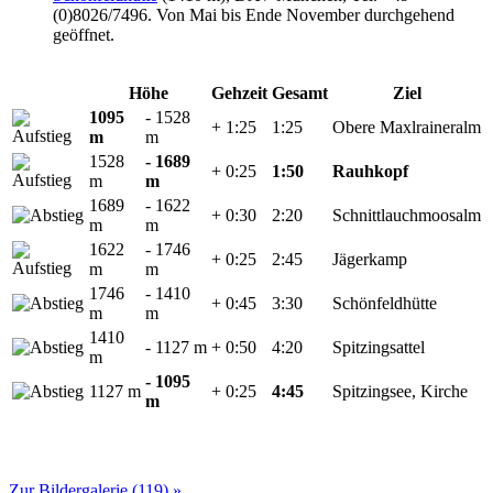
(0)8026/7496. Von Mai bis Ende November durchgehend
geöffnet.
Höhe
Gehzeit
Gesamt
Ziel
1095
- 1528
+ 1:25
1:25
Obere Maxlraineralm
m
m
1528
- 1689
+ 0:25
1:50
Rauhkopf
m
m
1689
- 1622
+ 0:30
2:20
Schnittlauchmoosalm
m
m
1622
- 1746
+ 0:25
2:45
Jägerkamp
m
m
1746
- 1410
+ 0:45
3:30
Schönfeldhütte
m
m
1410
- 1127 m
+ 0:50
4:20
Spitzingsattel
m
- 1095
1127 m
+ 0:25
4:45
Spitzingsee, Kirche
m
Zur Bildergalerie (119) »