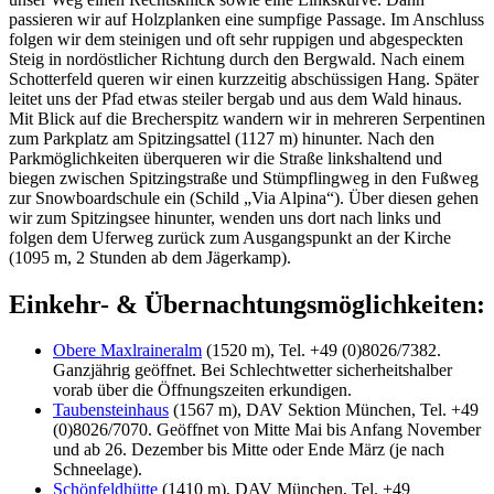
passieren wir auf Holzplanken eine sumpfige Passage. Im Anschluss
folgen wir dem steinigen und oft sehr ruppigen und abgespeckten
Steig in nordöstlicher Richtung durch den Bergwald. Nach einem
Schotterfeld queren wir einen kurzzeitig abschüssigen Hang. Später
leitet uns der Pfad etwas steiler bergab und aus dem Wald hinaus.
Mit Blick auf die Brecherspitz wandern wir in mehreren Serpentinen
zum Parkplatz am Spitzingsattel (1127 m) hinunter. Nach den
Parkmöglichkeiten überqueren wir die Straße linkshaltend und
biegen zwischen Spitzingstraße und Stümpflingweg in den Fußweg
zur Snowboardschule ein (Schild „Via Alpina“). Über diesen gehen
wir zum Spitzingsee hinunter, wenden uns dort nach links und
folgen dem Uferweg zurück zum Ausgangspunkt an der Kirche
(1095 m, 2 Stunden ab dem Jägerkamp).
Einkehr- & Übernachtungsmöglichkeiten:
Obere Maxlraineralm
(1520 m), Tel. +49 (0)8026/7382.
Ganzjährig geöffnet. Bei Schlechtwetter sicherheitshalber
vorab über die Öffnungszeiten erkundigen.
Taubensteinhaus
(1567 m), DAV Sektion München, Tel. +49
(0)8026/7070. Geöffnet von Mitte Mai bis Anfang November
und ab 26. Dezember bis Mitte oder Ende März (je nach
Schneelage).
Schönfeldhütte
(1410 m), DAV München, Tel. +49