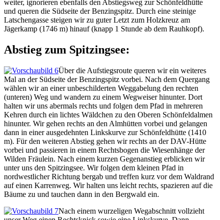
weiter, ignorieren ebenfalls den Abstiegsweg zur Schönfeldhütte
und queren die Südseite der Benzingspitz. Durch eine steinige
Latschengasse steigen wir zu guter Letzt zum Holzkreuz am
Jägerkamp (1746 m) hinauf (knapp 1 Stunde ab dem Rauhkopf).
Abstieg zum Spitzingsee:
Über die Aufstiegsroute queren wir ein weiteres
Mal an der Südseite der Benzingspitz vorbei. Nach dem Quergang
wählen wir an einer unbeschilderten Weggabelung den rechten
(unteren) Weg und wandern zu einem Wegweiser hinunter. Dort
halten wir uns abermals rechts und folgen dem Pfad in mehreren
Kehren durch ein lichtes Wäldchen zu den Oberen Schönfeldalmen
hinunter. Wir gehen rechts an den Almhütten vorbei und gelangen
dann in einer ausgedehnten Linkskurve zur Schönfeldhütte (1410
m). Für den weiteren Abstieg gehen wir rechts an der DAV-Hütte
vorbei und passieren in einem Rechtsbogen die Wiesenhänge der
Wilden Fräulein. Nach einem kurzen Gegenanstieg erblicken wir
unter uns den Spitzingsee. Wir folgen dem kleinen Pfad in
nordwestlicher Richtung bergab und treffen kurz vor dem Waldrand
auf einen Karrenweg. Wir halten uns leicht rechts, spazieren auf die
Bäume zu und tauchen dann in den Bergwald ein.
Nach einem wurzeligen Wegabschnitt vollzieht
unser Weg einen Rechtsknick sowie eine Linkskurve. Dann