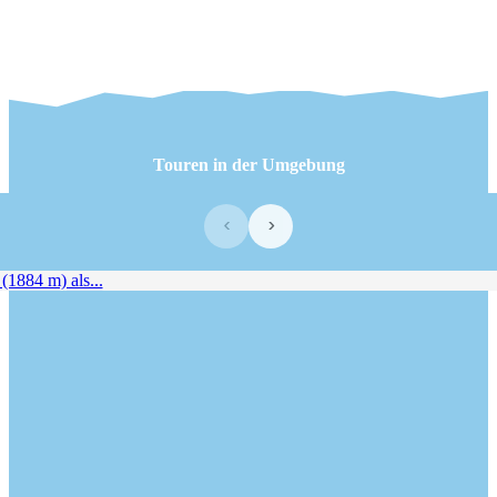
Touren in der Umgebung
‹
›
884 m) als...