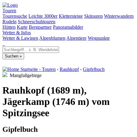
Touren
Tourensuche
Leichte 3000er
Klettersteige
Skitouren
Winterwandern
Rodeln
Schneeschuhtouren
Hütten
Karte
Bergpartner
Panoramabilder
Wetter & Infos
Wetter & Lawinen
Alpenblumen
Alpentiere
Wegpunkte
Startseite
›
Touren
›
Rauhkopf
›
Gipfelbuch
Mangfallgebirge
Rauhkopf (1689 m),
Jägerkamp (1746 m) vom
Spitzingsee
Gipfelbuch