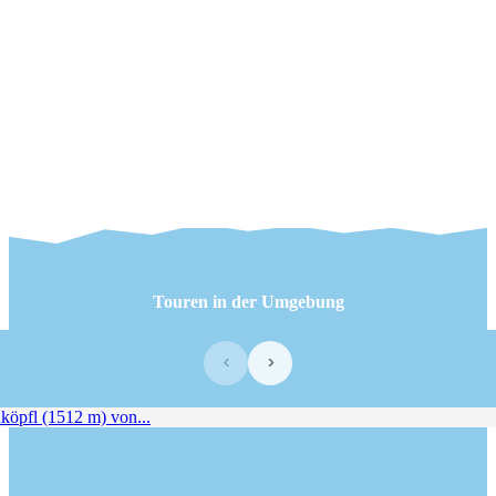
Touren in der Umgebung
‹
›
pfl (1512 m) von...