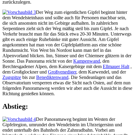
zurückzulegen.
Der Weg zum eigentlichen Gipfel beginnt hinter
dem Wendelsteinhaus und sollte auch für Personen machbar sein,
die sich ansonsten nicht im Gebirge aufhalten. In zahlreichen
Serpentinen zieht sich der Weg mäßig steil bis zum Gipfel. Je nach
Verkehr braucht man für das Stück etwa 20-30 Minuten. Unterwegs
gibt es auch einige Ruhebänke mit guter Aussicht. Am Gipfel
angekommen hat man von der Gipfelplattform aus eine schöne
Rundumsicht. Von West bis Nordost kann man tief in das
Alpenvorland blicken. Inn, Simsee und der Chiemsee glitzern in der
Sonne. Das Panorama reicht von der
Kampenwand
, den
Berchtesgadener Alpen, dem Kaisergebirge mit dem
Ellmauer Halt
,
dem Großglockner und
Großvenediger
, dem Karwendel, und der
Zugspitze
bis zur
Benediktenwand
. Die Sendeanlagen und das
Observatorium versperren etwas die Sicht nach Osten, auf dem nun
folgenden Panoramaweg werden wir aber auch die Aussicht in diese
Richtung genießen können.
Abstieg:
Der Panoramaweg beginnt im Westen der
Gipfelregion, umrundet den Wendelstein im Uhrzeigersinn und
endet unterhalb des Bahnhofs der Zahnradbahn. Vorbei am