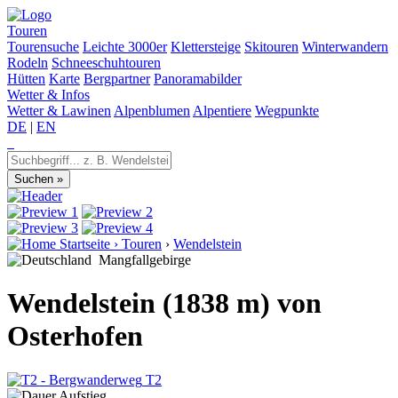
Touren
Tourensuche
Leichte 3000er
Klettersteige
Skitouren
Winterwandern
Rodeln
Schneeschuhtouren
Hütten
Karte
Bergpartner
Panoramabilder
Wetter & Infos
Wetter & Lawinen
Alpenblumen
Alpentiere
Wegpunkte
DE
|
EN
Startseite
›
Touren
›
Wendelstein
Mangfallgebirge
Wendelstein (1838 m) von
Osterhofen
T2