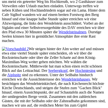
uns meist ein geteerter Weg bis Hochkreuth, wo 2 Gasthäuser zum
Verweilen oder Urlaub machen einladen. Unterwegs treffen wir
neben Kühen und Hochlandrindern sogar auf ein Lama. Hinter dem
Cafe Siglhof wandern wir auf einem breiten Forstweg den Berg
hinauf und eine knappe halbe Stunde später erreichen wir eine
Abzweigung, die links den Wendelstein ausschildert. Vorbei an der
Siglalm und einer Selbstversorgerhütte des DAV erreichen wir über
den Pfad etwa 30 Minuten später die
Wendelsteinalmen
. Durstige
Seelen können hier in gemütlicher Atmosphäre ihre erste Rast
machen.
Wir steigen hinter der Alm weiter auf und müssen
etwa eine viertel Stunde später entscheiden, ob wir über die
Bocksteinscharte oder über die Zeller Scharte auf dem König-
Maximilian-Weg weiter gehen möchten. Wir wählen die
Bocksteinscharte. Mittlerweile hat man schon einen recht schönen
Blick auf das Leitzachtal. Der
Seebergkopf
, der
Hochmiesing
und
die
Aiplspitz
sind zu erkennen. Unter der Seilbahn hindurch
erreichen wir die Aussichtsterrasse des
Wendelsteinhauses
. Wir
besichtigen das Wendelsteinkircherl, die nach Kirchenrecht höchste
Kirche Deutschlands, und steigen die Stufen zum "Gachen Blick"
hinauf, einem Aussichtspunkt, der auf Schautafeln auch die Namen
der umliegenden Berge verrät. Zusammen mit den zahlreichen
Gästen, die mit der Seilbahn oder der Zahnradbahn gekommen sind,
machen wir uns auf, die restlichen Meter bis zum Gipfel