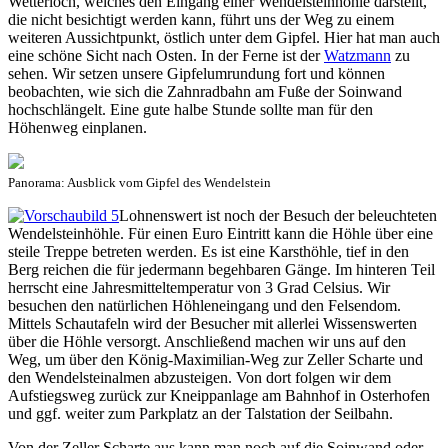
Wetterloch, welches den Eingang einer Wendelsteinhöhle darstellt,
die nicht besichtigt werden kann, führt uns der Weg zu einem
weiteren Aussichtpunkt, östlich unter dem Gipfel. Hier hat man auch
eine schöne Sicht nach Osten. In der Ferne ist der
Watzmann
zu
sehen. Wir setzen unsere Gipfelumrundung fort und können
beobachten, wie sich die Zahnradbahn am Fuße der Soinwand
hochschlängelt. Eine gute halbe Stunde sollte man für den
Höhenweg einplanen.
Panorama: Ausblick vom Gipfel des Wendelstein
Lohnenswert ist noch der Besuch der beleuchteten
Wendelsteinhöhle. Für einen Euro Eintritt kann die Höhle über eine
steile Treppe betreten werden. Es ist eine Karsthöhle, tief in den
Berg reichen die für jedermann begehbaren Gänge. Im hinteren Teil
herrscht eine Jahresmitteltemperatur von 3 Grad Celsius. Wir
besuchen den natürlichen Höhleneingang und den Felsendom.
Mittels Schautafeln wird der Besucher mit allerlei Wissenswerten
über die Höhle versorgt. Anschließend machen wir uns auf den
Weg, um über den König-Maximilian-Weg zur Zeller Scharte und
den Wendelsteinalmen abzusteigen. Von dort folgen wir dem
Aufstiegsweg zurück zur Kneippanlage am Bahnhof in Osterhofen
und ggf. weiter zum Parkplatz an der Talstation der Seilbahn.
Von der Zeller Scharte aus kann man noch auf die Soinwand oder