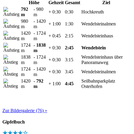
Höhe
Gehzeit
Gesamt
Ziel
792
- 980
+ 0:30
0:30
Hochkreuth
m
m
980
- 1420
+ 1:00
1:30
Wendelsteinalmen
m
m
1420
- 1724
+ 0:45
2:15
Wendelsteinhaus
m
m
1724
- 1838
+ 0:30
2:45
Wendelstein
m
m
1838
- 1724
Wendelsteinhaus über
+ 0:30
3:15
m
m
Panoramaweg
1724
- 1420
+ 0:30
3:45
Wendelsteinalmen
m
m
1420
- 792
Seilbahnparkplatz
+ 1:00
4:45
m
m
Osterhofen
Zur Bildergalerie (76) »
Gipfelbuch
★★★★☆