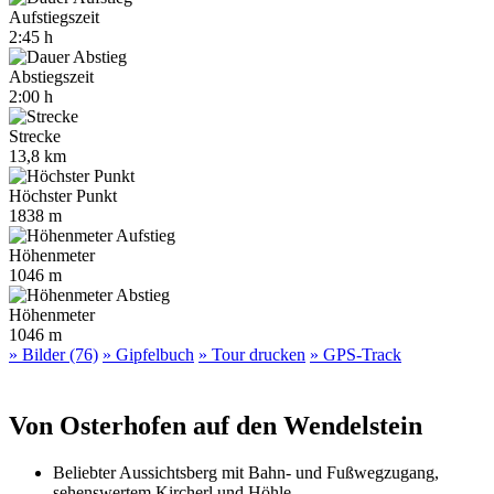
Aufstiegszeit
2:45 h
Abstiegszeit
2:00 h
Strecke
13,8 km
Höchster Punkt
1838 m
Höhenmeter
1046 m
Höhenmeter
1046 m
» Bilder (76)
» Gipfelbuch
» Tour drucken
» GPS-Track
Von Osterhofen auf den Wendelstein
Beliebter Aussichtsberg mit Bahn- und Fußwegzugang,
sehenswertem Kircherl und Höhle