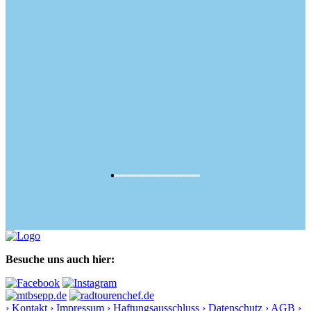
Besuche uns auch hier:
› Kontakt
› Impressum
› Haftungsausschluss
› Datenschutz
› AGB
›