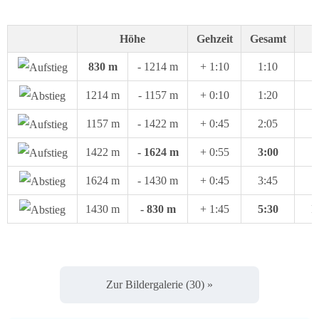
Höhe
Gehzeit
Gesamt
830 m
- 1214 m
+ 1:10
1:10
1214 m
- 1157 m
+ 0:10
1:20
1157 m
- 1422 m
+ 0:45
2:05
1422 m
- 1624 m
+ 0:55
3:00
1624 m
- 1430 m
+ 0:45
3:45
1430 m
- 830 m
+ 1:45
5:30
P
Zur Bildergalerie (30) »