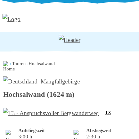
›
Touren
›
Hochsalwand
Mangfallgebirge
Hochsalwand (1624 m)
T3
Aufstiegszeit
Abstiegszeit
3:00 h
2:30 h