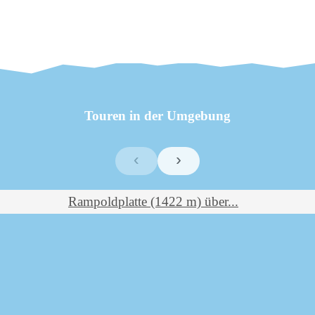
Touren in der Umgebung
‹
›
te (1422 m) über...