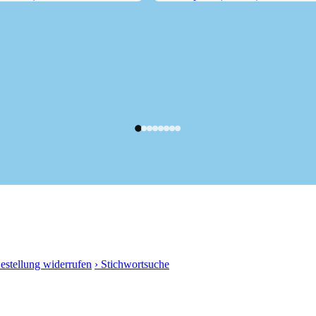
38 m) -...
Farrenpoint (1273 m) aus dem...
Bestellung widerrufen
› Stichwortsuche