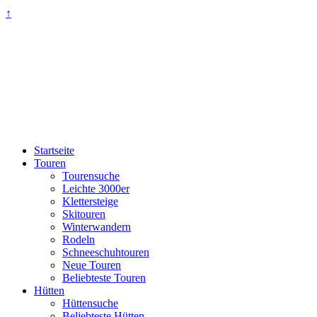
↑
Startseite
Touren
Tourensuche
Leichte 3000er
Klettersteige
Skitouren
Winterwandern
Rodeln
Schneeschuhtouren
Neue Touren
Beliebteste Touren
Hütten
Hüttensuche
Beliebteste Hütten