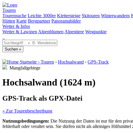
Touren
Tourensuche
Leichte 3000er
Klettersteige
Skitouren
Winterwandern
Hütten
Karte
Bergpartner
Panoramabilder
Wetter & Infos
Wetter & Lawinen
Alpenblumen
Alpentiere
Wegpunkte
Startseite
›
Touren
›
Hochsalwand
›
GPS-Track
Mangfallgebirge
Hochsalwand (1624 m)
GPS-Track als GPX-Datei
« Zur Tourenbeschreibung
Nutzungsbedingungen:
Die Nutzung der Daten ist nur für den priv
fehlerhaft oder veraltet sein. Sie dürfen nicht als alleiniges Hilfsmi