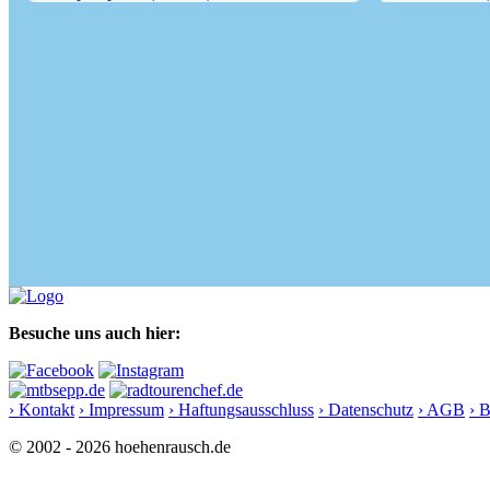
Rampoldplatte (1422 m) über...
Wendelstein (18
Besuche uns auch hier:
› Kontakt
› Impressum
› Haftungsausschluss
› Datenschutz
› AGB
› 
© 2002 - 2026 hoehenrausch.de