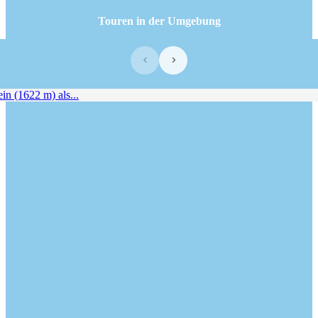
Touren in der Umgebung
‹
›
n (1622 m) als...