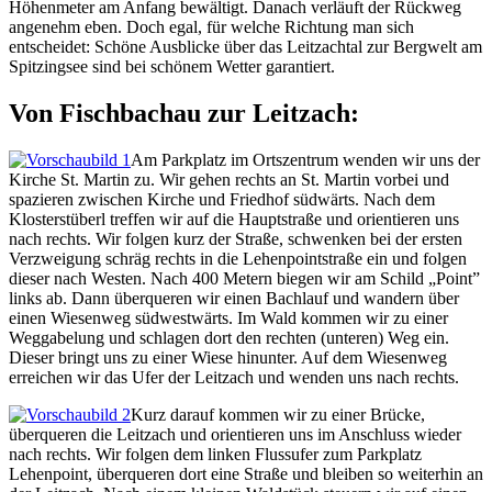
Höhenmeter am Anfang bewältigt. Danach verläuft der Rückweg
angenehm eben. Doch egal, für welche Richtung man sich
entscheidet: Schöne Ausblicke über das Leitzachtal zur Bergwelt am
Spitzingsee sind bei schönem Wetter garantiert.
Von Fischbachau zur Leitzach:
Am Parkplatz im Ortszentrum wenden wir uns der
Kirche St. Martin zu. Wir gehen rechts an St. Martin vorbei und
spazieren zwischen Kirche und Friedhof südwärts. Nach dem
Klosterstüberl treffen wir auf die Hauptstraße und orientieren uns
nach rechts. Wir folgen kurz der Straße, schwenken bei der ersten
Verzweigung schräg rechts in die Lehenpointstraße ein und folgen
dieser nach Westen. Nach 400 Metern biegen wir am Schild „Point”
links ab. Dann überqueren wir einen Bachlauf und wandern über
einen Wiesenweg südwestwärts. Im Wald kommen wir zu einer
Weggabelung und schlagen dort den rechten (unteren) Weg ein.
Dieser bringt uns zu einer Wiese hinunter. Auf dem Wiesenweg
erreichen wir das Ufer der Leitzach und wenden uns nach rechts.
Kurz darauf kommen wir zu einer Brücke,
überqueren die Leitzach und orientieren uns im Anschluss wieder
nach rechts. Wir folgen dem linken Flussufer zum Parkplatz
Lehenpoint, überqueren dort eine Straße und bleiben so weiterhin an