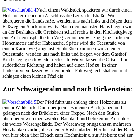
Nach einem Waldstück spazieren wir durch einen
Hof und erreichen im Anschluss die Leitzachtalstraße. Wir
überqueren die Landstraße, wenden uns nach links und folgen dem
Fußweg ein Stück nordwärts. Nach dem nächsten Haus biegen wir
an der Bushaltestelle Greisbach scharf rechts in den Kirchstieglweg
ein. Auf dem asphaltierten Weg verbuchen wir zügig die nächsten
Höhenmeter auf der Habenseite. Später wird die Teerstraße von
einem Karrenweg abgelöst. Schließlich kommen wir zu einer
Querstraße, wenden uns nach links und biegen vor dem Gasthof
Kirchstiegl gleich wieder rechts ab. Wir verlassen die Ortschaft in
südöstlicher Richtung und halten auf einen Hof zu. In einer
Linkskurve verlassen wir den breiten Fahrweg rechtshaltend und
schlagen einen kleinen Pfad ein.
Zur Schwaigeralm und nach Birkenstein:
Der Pfad führt uns entlang eines Holzzauns zu
einem Waldstück. Dort überqueren wir einen Bachgraben und
gelangen nach der Brücke zu einer Treppe. Nach den Stufen
überqueren wir einen zweiten Bachlauf und betreten im Anschluss
ein weites Wiesengelände. Der Wiesenweg bringt uns an mehreren
Holzbänken vorbei, die zu einer Rast einladen. Herrlich ist der Blick
von hier oben über Elbach zum Hochmiesing, zur Aiplspitz und zur