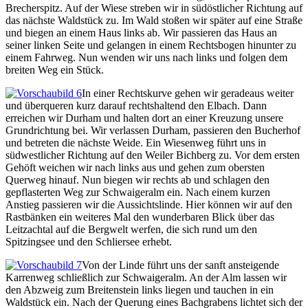
Brecherspitz. Auf der Wiese streben wir in südöstlicher Richtung auf
das nächste Waldstück zu. Im Wald stoßen wir später auf eine Straße
und biegen an einem Haus links ab. Wir passieren das Haus an
seiner linken Seite und gelangen in einem Rechtsbogen hinunter zu
einem Fahrweg. Nun wenden wir uns nach links und folgen dem
breiten Weg ein Stück.
In einer Rechtskurve gehen wir geradeaus weiter
und überqueren kurz darauf rechtshaltend den Elbach. Dann
erreichen wir Durham und halten dort an einer Kreuzung unsere
Grundrichtung bei. Wir verlassen Durham, passieren den Bucherhof
und betreten die nächste Weide. Ein Wiesenweg führt uns in
südwestlicher Richtung auf den Weiler Bichberg zu. Vor dem ersten
Gehöft weichen wir nach links aus und gehen zum obersten
Querweg hinauf. Nun biegen wir rechts ab und schlagen den
gepflasterten Weg zur Schwaigeralm ein. Nach einem kurzen
Anstieg passieren wir die Aussichtslinde. Hier können wir auf den
Rastbänken ein weiteres Mal den wunderbaren Blick über das
Leitzachtal auf die Bergwelt werfen, die sich rund um den
Spitzingsee und den Schliersee erhebt.
Von der Linde führt uns der sanft ansteigende
Karrenweg schließlich zur Schwaigeralm. An der Alm lassen wir
den Abzweig zum Breitenstein links liegen und tauchen in ein
Waldstück ein. Nach der Querung eines Bachgrabens lichtet sich der