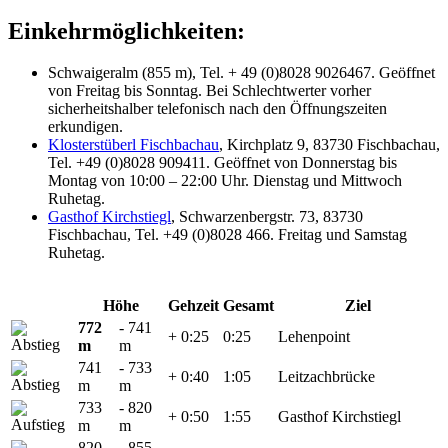
Einkehrmöglichkeiten:
Schwaigeralm (855 m), Tel. + 49 (0)8028 9026467. Geöffnet
von Freitag bis Sonntag. Bei Schlechtwerter vorher
sicherheitshalber telefonisch nach den Öffnungszeiten
erkundigen.
Klosterstüberl Fischbachau
, Kirchplatz 9, 83730 Fischbachau,
Tel. +49 (0)8028 909411. Geöffnet von Donnerstag bis
Montag von 10:00 – 22:00 Uhr. Dienstag und Mittwoch
Ruhetag.
Gasthof Kirchstiegl
, Schwarzenbergstr. 73, 83730
Fischbachau, Tel. +49 (0)8028 466. Freitag und Samstag
Ruhetag.
Höhe
Gehzeit
Gesamt
Ziel
772
- 741
+ 0:25
0:25
Lehenpoint
m
m
741
- 733
+ 0:40
1:05
Leitzachbrücke
m
m
733
- 820
+ 0:50
1:55
Gasthof Kirchstiegl
m
m
820
- 855