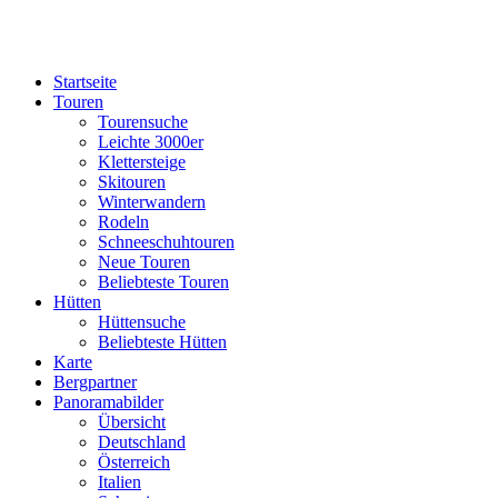
Startseite
Touren
Tourensuche
Leichte 3000er
Klettersteige
Skitouren
Winterwandern
Rodeln
Schneeschuhtouren
Neue Touren
Beliebteste Touren
Hütten
Hüttensuche
Beliebteste Hütten
Karte
Bergpartner
Panoramabilder
Übersicht
Deutschland
Österreich
Italien