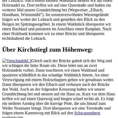
der Leitzach. Nach einem kleinen Waldstück steuern wir auf einen
Holzstadel zu. Dort treffen wir auf eine Querstraße und halten ein
weiteres Mal unsere Grundrichtung bei (Wegweiser „Elbach,
Hundham, Wörnsmühl”). Im sonnenverwöhnten Wiesengelände
folgen wir weiter der Leitzach und genießen den Blick zu den
Bergen im Spitzingseegebiet. In einem Waldstück überqueren wir
einen Bachlauf und passieren im Anschluss einen Rastplatz. Nach
einer Holzbank kommen wir zu einer Brücke und überqueren
rechtshaltend die Leitzach.
Über Kirchstiegl zum Höhenweg:
Gleich nach der Brücke gabelt sich der Weg und
wir schlagen die linke Route ein. Diese leitet uns an zwei
Holzstadeln vorbei. Dann touchieren wir einen Waldrand und
spazieren schließlich in das schattige Waldstück hinein. An einer
Verzweigung mit einem Holzschuppen gehen wir geradeaus weiter.
Dann überqueren wir den Elbach und verlassen nach der Brücke
den Wald. Auch an der folgenden Kreuzung halten wir unsere
Grundrichtung bei und steuern auf ein Haus zu. Kurz vor dem Haus
treffen wir auf einen Querweg und biegen scharf rechts ab. Es folgt
ein steilerer Anstieg über die kurvige Piste, die uns hinauf zum
Weiler Neumaier bringt. Dort überqueren wir eine Teerstraße und
folgen einem Karrenweg mit Blick auf den
Schwarzenberg
nordostwärts.