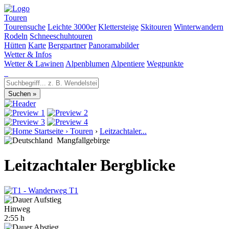
Touren
Tourensuche
Leichte 3000er
Klettersteige
Skitouren
Winterwandern
Rodeln
Schneeschuhtouren
Hütten
Karte
Bergpartner
Panoramabilder
Wetter & Infos
Wetter & Lawinen
Alpenblumen
Alpentiere
Wegpunkte
Startseite
›
Touren
›
Leitzachtaler...
Mangfallgebirge
Leitzachtaler Bergblicke
T1
Hinweg
2:55 h