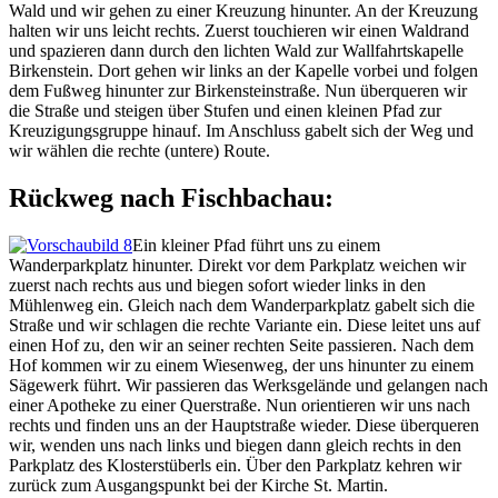
Wald und wir gehen zu einer Kreuzung hinunter. An der Kreuzung
halten wir uns leicht rechts. Zuerst touchieren wir einen Waldrand
und spazieren dann durch den lichten Wald zur Wallfahrtskapelle
Birkenstein. Dort gehen wir links an der Kapelle vorbei und folgen
dem Fußweg hinunter zur Birkensteinstraße. Nun überqueren wir
die Straße und steigen über Stufen und einen kleinen Pfad zur
Kreuzigungsgruppe hinauf. Im Anschluss gabelt sich der Weg und
wir wählen die rechte (untere) Route.
Rückweg nach Fischbachau:
Ein kleiner Pfad führt uns zu einem
Wanderparkplatz hinunter. Direkt vor dem Parkplatz weichen wir
zuerst nach rechts aus und biegen sofort wieder links in den
Mühlenweg ein. Gleich nach dem Wanderparkplatz gabelt sich die
Straße und wir schlagen die rechte Variante ein. Diese leitet uns auf
einen Hof zu, den wir an seiner rechten Seite passieren. Nach dem
Hof kommen wir zu einem Wiesenweg, der uns hinunter zu einem
Sägewerk führt. Wir passieren das Werksgelände und gelangen nach
einer Apotheke zu einer Querstraße. Nun orientieren wir uns nach
rechts und finden uns an der Hauptstraße wieder. Diese überqueren
wir, wenden uns nach links und biegen dann gleich rechts in den
Parkplatz des Klosterstüberls ein. Über den Parkplatz kehren wir
zurück zum Ausgangspunkt bei der Kirche St. Martin.