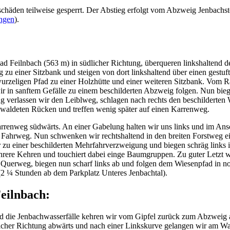
häden teilweise gesperrt. Der Abstieg erfolgt vom Abzweig Jenbachstei
ungen
).
Bad Feilnbach (563 m) in südlicher Richtung, überqueren linkshaltend 
g zu einer Sitzbank und steigen von dort linkshaltend über einen ge
rzeligen Pfad zu einer Holzhütte und einer weiteren Sitzbank. Vom Ra
wir in sanftem Gefälle zu einem beschilderten Abzweig folgen. Nun bie
g verlassen wir den Leiblweg, schlagen nach rechts den beschilderten 
bewaldeten Rücken und treffen wenig später auf einen Karrenweg.
renweg südwärts. An einer Gabelung halten wir uns links und im Ansc
 Fahrweg. Nun schwenken wir rechtshaltend in den breiten Forstweg ei
 zu einer beschilderten Mehrfahrverzweigung und biegen schräg links
hrere Kehren und touchiert dabei einge Baumgruppen. Zu guter Letzt we
uerweg, biegen nun scharf links ab und folgen dem Wiesenpfad in nor
(2 ¼ Stunden ab dem Parkplatz Unteres Jenbachtal).
Feilnbach:
und die Jenbachwasserfälle kehren wir vom Gipfel zurück zum Abzweig
icher Richtung abwärts und nach einer Linkskurve gelangen wir am Wa