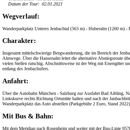
Datum der Tour: 02.01.2021
Wegverlauf:
Wanderparkplatz Unteres Jenbachtal (563 m) - Huberalm (1260 m) - F
Charakter:
Insgesamt mittelschwierige Bergwanderung, die im Bereich der Jenbach
Almwege. Über die Hansenalm leitet die alternative Abstiegsroute ü
vielen Stellen rutschig. Abschnittsweise ist der Weg mit Eisengitter
entlang des Jenbachufers.
Anfahrt:
Über die Autobahn München - Salzburg zur Ausfahrt Bad Aibling. Na
Linkskurve rechts Richtung Ortsmitte halten und nach der Janbachbr
Wanderparkplatz das Auto abstellen (Parkgebühr 2 Euro, Stand 2022)
Mit Bus & Bahn:
Mit dem Meridian nach Rosenheim und weiter mit der Bus-Linie 9578 