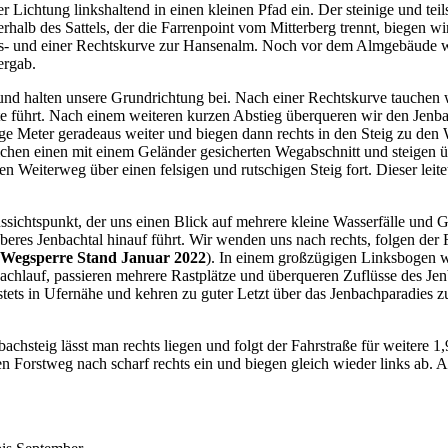
ichtung linkshaltend in einen kleinen Pfad ein. Der steinige und teils 
lb des Sattels, der die Farrenpoint vom Mitterberg trennt, biegen wir
- und einer Rechtskurve zur Hansenalm. Noch vor dem Almgebäude wen
ergab.
d halten unsere Grundrichtung bei. Nach einer Rechtskurve tauchen w
te führt. Nach einem weiteren kurzen Abstieg überqueren wir den Jenb
ge Meter geradeaus weiter und biegen dann rechts in den Steig zu den 
ichen einen mit einem Geländer gesicherten Wegabschnitt und steigen
n Weiterweg über einen felsigen und rutschigen Steig fort. Dieser lei
sichtspunkt, der uns einen Blick auf mehrere kleine Wasserfälle und 
eres Jenbachtal hinauf führt. Wir wenden uns nach rechts, folgen der 
 Wegsperre Stand Januar 2022
). In einem großzügigen Linksbogen w
Bachlauf, passieren mehrere Rastplätze und überqueren Zuflüsse des Je
stets in Ufernähe und kehren zu guter Letzt über das Jenbachparadies
chsteig lässt man rechts liegen und folgt der Fahrstraße für weitere 1
n Forstweg nach scharf rechts ein und biegen gleich wieder links ab. 