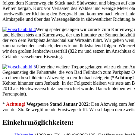
folgen dem Karrenweg ein Stück nach Südwesten und biegen auf einer L
Kehren bergab. Kurz vor Verlassen des Waldes und wenige Meter oberha
nordwestlicher Richtung den Bergwald und kommen nach einer Links
Almkapelle und über das Wiesengelände in südwestlicher Richtung b
Wenig später gelangen wir zurück zum Karrenweg un
und bleiben stets am Karrenweg, der uns hinunter zur Sonnenholzhüt
der von dem Parkplatz Jenbachtal zur Wirtsalm führt. Wir gehen weni
zum rauschenden Jenbach, dem wir nun linkshaltend folgen. Wir erre
wir den großen Jenbachwasserfall (822 m) und setzen im Anschluss de
Geländer versehenen Eisensteg.
Über eine weitere Treppe gelangen wir zu einem Aus
Gegenanstieg die Fahrstraße, die von Bad Feilnbach zum Parkplatz Ob
an einem beschilderten Abzweig in den Jenbachsteig ein (
*Achtung!
Kehren hinunter zum Jenbach. In der Folgezeit bleiben wir stets am 
2010 als Hochwasserschutz neu errichtet wurde. Danach bleiben wir 
Farrenpoint).
*
Achtung!
Wegsperre Stand Januar 2022
: Den Abzweig zum Jenba
von der Straße wegführende Forstwege trifft. Wir schlagen den zweite
Einkehrmöglichkeiten: