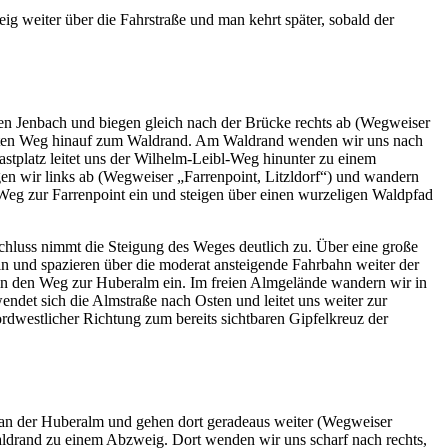
g weiter über die Fahrstraße und man kehrt später, sobald der
den Jenbach und biegen gleich nach der Brücke rechts ab (Wegweiser
stuften Weg hinauf zum Waldrand. Am Waldrand wenden wir uns nach
stplatz leitet uns der Wilhelm-Leibl-Weg hinunter zu einem
gen wir links ab (Wegweiser „Farrenpoint, Litzldorf“) und wandern
Weg zur Farrenpoint ein und steigen über einen wurzeligen Waldpfad
hluss nimmt die Steigung des Weges deutlich zu. Über eine große
n und spazieren über die moderat ansteigende Fahrbahn weiter der
 in den Weg zur Huberalm ein. Im freien Almgelände wandern wir in
ndet sich die Almstraße nach Osten und leitet uns weiter zur
dwestlicher Richtung zum bereits sichtbaren Gipfelkreuz der
 an der Huberalm und gehen dort geradeaus weiter (Wegweiser
ldrand zu einem Abzweig. Dort wenden wir uns scharf nach rechts,