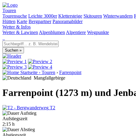
Touren
Tourensuche
Leichte 3000er
Klettersteige
Skitouren
Winterwandern
Hütten
Karte
Bergpartner
Panoramabilder
Wetter & Infos
Wetter & Lawinen
Alpenblumen
Alpentiere
Wegpunkte
Startseite
›
Touren
›
Farrenpoint
Mangfallgebirge
Farrenpoint (1273 m) und Jenb
T2
Aufstiegszeit
2:15 h
Abstiegszeit