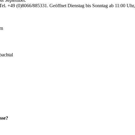
bis September.
Tel. +49 (0)8066/885331. Geöffnet Dienstag bis Sonntag ab 11:00 Uhr
lm
bachtal
sse?