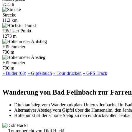
2:15 h
Strecke
11,2 km
Höchster Punkt
1273 m
Höhenmeter
700 m
Höhenmeter
700 m
» Bilder (68)
» Gipfelbuch
» Tour drucken
» GPS-Track
Wanderung von Bad Feilnbach zur Farrenpo
Direktaufstieg vom Wanderparkplatz Unteres Jenbachtal in Bad
Alternativer Abstieg vom Gipfel über die Hansenalm, den Jenb
Höhepunkt ist der schöne Stetig zu den eindrucksvollen Jenbac
Tourenbericht von Didi Hackl