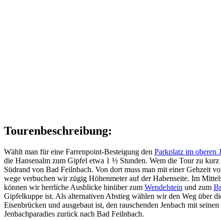
Tourenbeschreibung:
Wählt man für eine Farrenpoint-Besteigung den
Parkplatz im oberen 
die Hansenalm zum Gipfel etwa 1 ½ Stunden. Wem die Tour zu kurz ist
Südrand von Bad Feilnbach. Von dort muss man mit einer Gehzeit von
wege verbuchen wir zügig Höhenmeter auf der Habenseite. Im Mittelst
können wir herrliche Ausblicke hinüber zum
Wendelstein
und zum
Br
Gipfelkuppe ist. Als alternativen Abstieg wählen wir den Weg über di
Eisenbrücken und ausgebaut ist, den rauschenden Jenbach mit seine
Jenbachparadies zurück nach Bad Feilnbach.