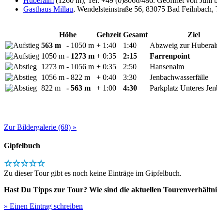
Huberalm
(1260 m), Tel. +49 (0)8066/486. Geöffnet von Juni 
Gasthaus Millau
, Wendelsteinstraße 56, 83075 Bad Feilnbach, 
Höhe
Gehzeit
Gesamt
Ziel
563 m
- 1050 m
+ 1:40
1:40
Abzweig zur Hubera
1050 m
- 1273 m
+ 0:35
2:15
Farrenpoint
1273 m
- 1056 m
+ 0:35
2:50
Hansenalm
1056 m
- 822 m
+ 0:40
3:30
Jenbachwasserfälle
822 m
- 563 m
+ 1:00
4:30
Parkplatz Unteres Jen
Zur Bildergalerie (68) »
Gipfelbuch
☆☆☆☆☆
Zu dieser Tour gibt es noch keine Einträge im Gipfelbuch.
Hast Du Tipps zur Tour? Wie sind die aktuellen Tourenverhältni
» Einen Eintrag schreiben