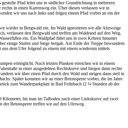
gestufte Pfad leitet uns in südlicher Grundrichtung in mehreren
 rechts in einen Karrenweg ein. Über diesen verlassen wir in
den wir uns nach links und folgen einem Pfad vorbei an ein der
ir wieder in Bergwald ein. Im Wald ignrorieren wir alle Abzweige
ach, verlassen den Bergwald und treffen am Waldrand auf den Weg,
Wasserfällen ein. Ein Waldpfad führt uns in zwei Kehren hinunter
 über einige Stufen und Stege bergab. Am Ende der Treppe bewundern
tet uns dem Ufer folgend zu einem mit einem wiederum mittels
Gumpen ermöglicht. Nach letzten Planken erreichen wir in einem
Fahrstraße in einer ausgedehten Rechtskurve und biegen dann rechts
andern wir über einen Pfad durch den Wald und steigen dann steil in
nbachs. Später kommen wir an einer Betonsperre vorbei, die im Jahre
 zurück zum Wanderparkplatz in Bad Feilnbach (2 ¼ Stunden ab der
,9 Kilometer, bis man im Talboden nach einer Linkskurve auf zwei
An der Betonsperre treffen wir auf den Uferweg.