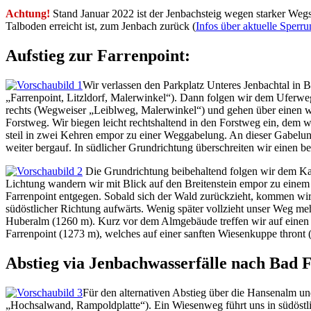
Achtung!
Stand Januar 2022 ist der Jenbachsteig wegen starker Wegsc
Talboden erreicht ist, zum Jenbach zurück (
Infos über aktuelle Sperr
Aufstieg zur Farrenpoint:
Wir verlassen den Parkplatz Unteres Jenbachtal in 
„Farrenpoint, Litzldorf, Malerwinkel“). Dann folgen wir dem Uferwe
rechts (Wegweiser „Leiblweg, Malerwinkel“) und gehen über einen wu
Forstweg. Wir biegen leicht rechtshaltend in den Forstweg ein, dem 
steil in zwei Kehren empor zu einer Weggabelung. An dieser Gabelun
weiter bergauf. In südlicher Grundrichtung überschreiten wir einen 
Die Grundrichtung beibehaltend folgen wir dem Kar
Lichtung wandern wir mit Blick auf den Breitenstein empor zu einem
Farrenpoint entgegen. Sobald sich der Wald zurückzieht, kommen wir
südöstlicher Richtung aufwärts. Wenig später vollzieht unser Weg me
Huberalm (1260 m). Kurz vor dem Almgebäude treffen wir auf einen Q
Farrenpoint (1273 m), welches auf einer sanften Wiesenkuppe thront 
Abstieg via Jenbachwasserfälle nach Bad 
Für den alternativen Abstieg über die Hansenalm 
„Hochsalwand, Rampoldplatte“). Ein Wiesenweg führt uns in südöstl