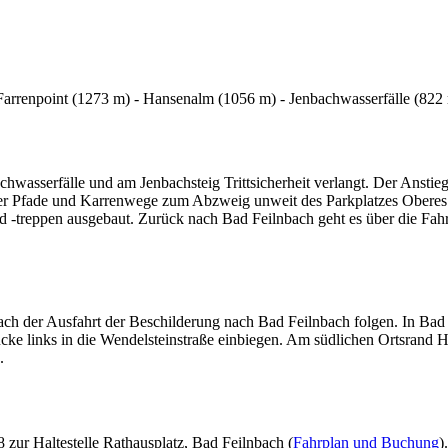
arrenpoint (1273 m) - Hansenalm (1056 m) - Jenbachwasserfälle (822 
wasserfälle und am Jenbachsteig Trittsicherheit verlangt. Der Anstieg
ber Pfade und Karrenwege zum Abzweig unweit des Parkplatzes Oberes Je
 und -treppen ausgebaut. Zurück nach Bad Feilnbach geht es über die Fa
ch der Ausfahrt der Beschilderung nach Bad Feilnbach folgen. In Bad
ücke links in die Wendelsteinstraße einbiegen. Am südlichen Ortsrand 
.
zur Haltestelle Rathausplatz, Bad Feilnbach (
Fahrplan und Buchung
).