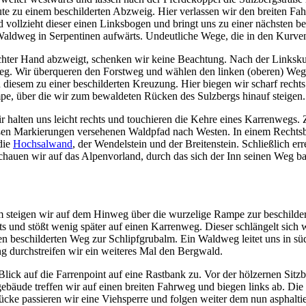
 zu einem beschilderten Abzweig. Hier verlassen wir den breiten Fah
d vollzieht dieser einen Linksbogen und bringt uns zu einer nächsten 
ldweg in Serpentinen aufwärts. Undeutliche Wege, die in den Kurven i
hter Hand abzweigt, schenken wir keine Beachtung. Nach der Linkskur
tweg. Wir überqueren den Forstweg und wählen den linken (oberen) Weg
 diesem zu einer beschilderten Kreuzung. Hier biegen wir scharf recht
mpe, über die wir zum bewaldeten Rücken des Sulzbergs hinauf steigen.
r halten uns leicht rechts und touchieren die Kehre eines Karrenwegs
en Markierungen versehenen Waldpfad nach Westen. In einem Rechtsbog
die
Hochsalwand
, der Wendelstein und der Breitenstein. Schließlich 
auen wir auf das Alpenvorland, durch das sich der Inn seinen Weg ba
lm steigen wir auf dem Hinweg über die wurzelige Rampe zur beschilde
ts und stößt wenig später auf einen Karrenweg. Dieser schlängelt sic
n beschilderten Weg zur Schlipfgrubalm. Ein Waldweg leitet uns in süd
g durchstreifen wir ein weiteres Mal den Bergwald.
 Blick auf die Farrenpoint auf eine Rastbank zu. Vor der hölzernen Si
ude treffen wir auf einen breiten Fahrweg und biegen links ab. Die bre
e passieren wir eine Viehsperre und folgen weiter dem nun asphaltier