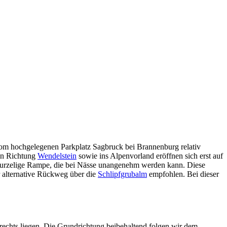
t vom hochgelegenen Parkplatz Sagbruck bei Brannenburg relativ
 in Richtung
Wendelstein
sowie ins Alpenvorland eröffnen sich erst auf
, wurzelige Rampe, die bei Nässe unangenehm werden kann. Diese
 alternative Rückweg über die
Schlipfgrubalm
empfohlen. Bei dieser
echts liegen. Die Grundrichtung beibehaltend folgen wir dem