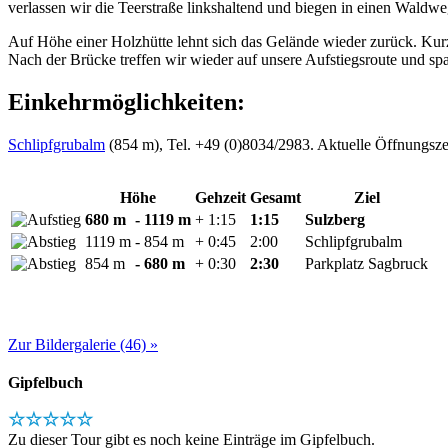
verlassen wir die Teerstraße linkshaltend und biegen in einen Waldweg
Auf Höhe einer Holzhütte lehnt sich das Gelände wieder zurück. Kurz
Nach der Brücke treffen wir wieder auf unsere Aufstiegsroute und s
Einkehrmöglichkeiten:
Schlipfgrubalm
(854 m), Tel. +49 (0)8034/2983. Aktuelle Öffnungsze
Höhe
Gehzeit
Gesamt
Ziel
680 m
- 1119 m
+ 1:15
1:15
Sulzberg
1119 m
- 854 m
+ 0:45
2:00
Schlipfgrubalm
854 m
- 680 m
+ 0:30
2:30
Parkplatz Sagbruck
Zur Bildergalerie (46) »
Gipfelbuch
☆☆☆☆☆
Zu dieser Tour gibt es noch keine Einträge im Gipfelbuch.