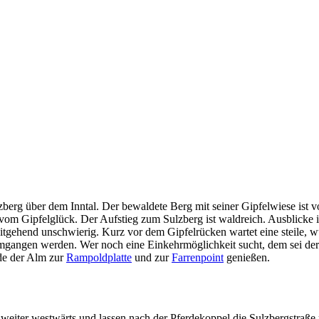
ulzberg über dem Inntal. Der bewaldete Berg mit seiner Gipfelwiese is
 vom Gipfelglück. Der Aufstieg zum Sulzberg ist waldreich. Ausblicke
weitgehend unschwierig. Kurz vor dem Gipfelrücken wartet eine steile
mgangen werden. Wer noch eine Einkehrmöglichkeit sucht, dem sei der
de der Alm zur
Rampoldplatte
und zur
Farrenpoint
genießen.
iter westwärts und lassen nach der Pferdekoppel die Sulzbergstraße r