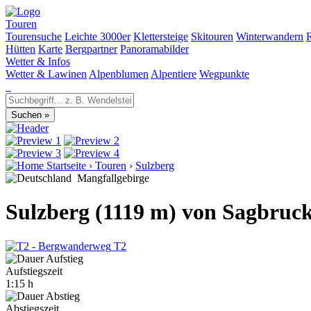
Touren
Tourensuche
Leichte 3000er
Klettersteige
Skitouren
Winterwandern
Hütten
Karte
Bergpartner
Panoramabilder
Wetter & Infos
Wetter & Lawinen
Alpenblumen
Alpentiere
Wegpunkte
Startseite
›
Touren
›
Sulzberg
Mangfallgebirge
Sulzberg (1119 m) von Sagbruc
T2
Aufstiegszeit
1:15 h
Abstiegszeit