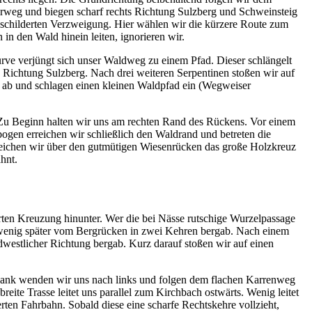
rweg und biegen scharf rechts Richtung Sulzberg und Schweinsteig
beschilderten Verzweigung. Hier wählen wir die kürzere Route zum
n den Wald hinein leiten, ignorieren wir.
ve verjüngt sich unser Waldweg zu einem Pfad. Dieser schlängelt
 Richtung Sulzberg. Nach drei weiteren Serpentinen stoßen wir auf
s ab und schlagen einen kleinen Waldpfad ein (Wegweiser
. Zu Beginn halten wir uns am rechten Rand des Rückens. Vor einem
en erreichen wir schließlich den Waldrand und betreten die
erreichen wir über den gutmütigen Wiesenrücken das große Holzkreuz
hnt.
rten Kreuzung hinunter. Wer die bei Nässe rutschige Wurzelpassage
h wenig später vom Bergrücken in zwei Kehren bergab. Nach einem
westlicher Richtung bergab. Kurz darauf stoßen wir auf einen
tzbank wenden wir uns nach links und folgen dem flachen Karrenweg
ite Trasse leitet uns parallel zum Kirchbach ostwärts. Wenig leitet
ten Fahrbahn. Sobald diese eine scharfe Rechtskehre vollzieht,