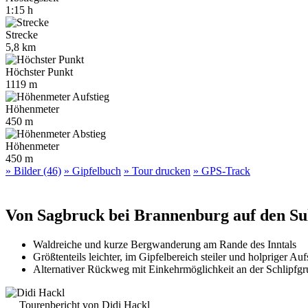
1:15 h
Strecke
5,8 km
Höchster Punkt
1119 m
Höhenmeter
450 m
Höhenmeter
450 m
» Bilder (46)
» Gipfelbuch
» Tour drucken
» GPS-Track
Von Sagbruck bei Brannenburg auf den Su
Waldreiche und kurze Bergwanderung am Rande des Inntals
Größtenteils leichter, im Gipfelbereich steiler und holpriger Auf
Alternativer Rückweg mit Einkehrmöglichkeit an der Schlipfg
Tourenbericht von Didi Hackl