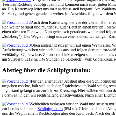
Teerweg Richtung Sclipfgrubalm und kommen nach einer guten Minute
ab. Ein Karrenweg leitet uns im Anschluss steil bergauf. Am Waldran
Sulzberg und gehen geradeaus weiter. Im Anschluss folgen wir dem Wa
Auch dem Karrenweg, der vor der vierten Kehre rec
sich weiter bergauf und mündet zu guter Letzt in einen breiten Fors
einen nächsten Forstweg. Nun gehen wir geradeaus weiter und folgen
„Sulzberg“). Das Weglein bringt uns zu einer steilen, wurzeligen Ra
Oben angelangt stoßen wir auf einen Wegweiser. Wi
Aufschwung weichen wir nach links aus und folgen dem mit rot-weiß
weitläufige Gipfelwiese. Zu unserer Linken zeigen sich nun erstmals 
am Sulzberg (1119 m, 1 ¼ Stunden ab Sagbruck). Vom Gipfelkreuz sch
Abstieg über die Schlipfgrubalm:
Für den alternativen Abstieg über die Schlipfgruba
umgehen möchte, hält sich nach der Gipfelwiese im Wald schräg rech
Jägerstand gelangt man zurück zur Kreuzung. Hier wählen wir nun de
Forstweg, in den wir rechtshaltend einschwenken. Nach einer Lichtun
Schließlich verlassen wir den Wald und steuern mit
zur bereits sichtbaren
Schlipfgrubalm
(854 m). Gleich nach dem Almgebä
uns der Weg in einem Rechtsbogen über den Kirchbach. Nach der Brück