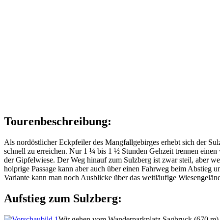
Tourenbeschreibung:
Als nordöstlicher Eckpfeiler des Mangfallgebirges erhebt sich der S
schnell zu erreichen. Nur 1 ¼ bis 1 ½ Stunden Gehzeit trennen einen
der Gipfelwiese. Der Weg hinauf zum Sulzberg ist zwar steil, aber 
holprige Passage kann aber auch über einen Fahrweg beim Abstieg u
Variante kann man noch Ausblicke über das weitläufige Wiesengelän
Aufstieg zum Sulzberg:
Wir gehen vom Wanderparkplatz Sagbruck (670 m) we