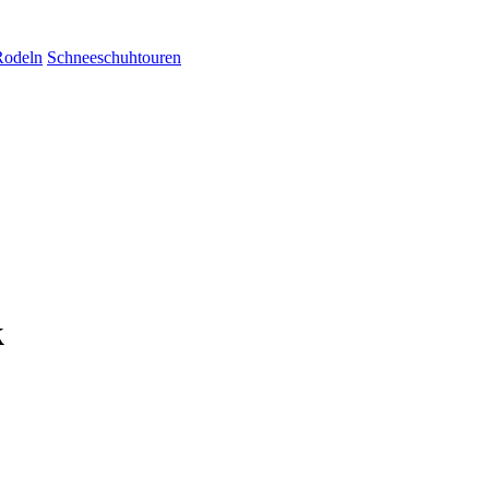
Rodeln
Schneeschuhtouren
k