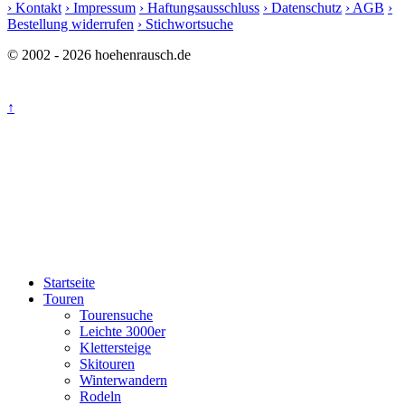
› Kontakt
› Impressum
› Haftungsausschluss
› Datenschutz
› AGB
›
Bestellung widerrufen
› Stichwortsuche
© 2002 - 2026 hoehenrausch.de
↑
Startseite
Touren
Tourensuche
Leichte 3000er
Klettersteige
Skitouren
Winterwandern
Rodeln