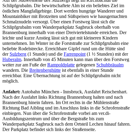
Auf der Südwestseite des Sulzbergs liegt im Kirchbachtal die
Schlipfgrubalm. Die bewirtschaftete Alm ist ein beliebtes Ziel im
östlichen Mangfallgebirge. Dort werden hungrige Wanderer und
Mountainbiker mit Brotzeiten und Süßspeisen wie hausgemachten
Schmalznudeln versorgt. Über einen Forstweg lässt sich die
Schlipfgrubalm vom Wanderparkplatz Sagbruck oberhalb von
Brannenburg innerhalb von einer Dreiviertelstunde erreichen. Der
leichte und kurze Anstieg lässt sich gut mit kleineren Kindern
unternehmen. Im Winter ist die Forststraße zur Schlipfgrubalm eine
beliebte Rodelstrecke. Erreichbare Gipfel rund um die Hütte sind
der
Sulzberg
(1 Stunde) und die
Farrenpoint
(1 ½ Stunden) mit der
Huberalm
. Innerhalb von 45 Minuten kann man über den Forstweg
weiter zur am Fuße der
Rampoldplatte
gelegenen
Schuhbräualm
wandern. Die
Breitenberghütte
ist ebenfalls in einer Stunde
erreichbar. Eine Übernachtung ist auf der Schlipfgrubalm nicht
möglich.
Anfahrt:
Autobahn München - Innsbruck, Ausfahrt Reischenhart.
Nach der Ausfahrt links Richtung Brannenburg halten und nach
Brannenburg hinein fahren. Im Ort rechts in die Mühlenstraße
Richtung Bad Aibling und im Anschluss links in die Schrofenstraße
einbiegen. Nun über die Schrofenstraße vorbei am ver.di-
Ausbildungszentrum und über die Bergstraße bis zum
Wanderparkplatz Sagbruck nach dem Ortsteil Lechen hinauf fahren.
Der Parkplatz befindet sich links der Straßenseite.