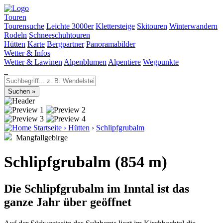
Touren
Tourensuche
Leichte 3000er
Klettersteige
Skitouren
Winterwandern
Rodeln
Schneeschuhtouren
Hütten
Karte
Bergpartner
Panoramabilder
Wetter & Infos
Wetter & Lawinen
Alpenblumen
Alpentiere
Wegpunkte
Startseite
›
Hütten
›
Schlipfgrubalm
Mangfallgebirge
Schlipfgrubalm (854 m)
Die Schlipfgrubalm im Inntal ist das
ganze Jahr über geöffnet