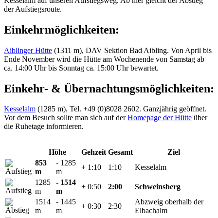
Kesselalm auf unseren Aufstiegsweg. Ab hier gleicht der Abstieg
der Aufstiegsroute.
Einkehrmöglichkeiten:
Aiblinger Hütte
(1311 m), DAV Sektion Bad Aibling. Von April bis
Ende November wird die Hütte am Wochenende von Samstag ab
ca. 14:00 Uhr bis Sonntag ca. 15:00 Uhr bewartet.
Einkehr- & Übernachtungsmöglichkeiten:
Kesselalm
(1285 m), Tel. +49 (0)8028 2602. Ganzjährig geöffnet.
Vor dem Besuch sollte man sich auf der
Homepage der Hütte
über
die Ruhetage informieren.
Höhe
Gehzeit
Gesamt
Ziel
853
- 1285
+ 1:10
1:10
Kesselalm
m
m
1285
- 1514
+ 0:50
2:00
Schweinsberg
m
m
1514
- 1445
Abzweig oberhalb der
+ 0:30
2:30
m
m
Elbachalm