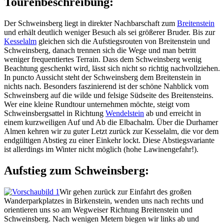
Tourenbeschreibung:
Der Schweinsberg liegt in direkter Nachbarschaft zum
Breitenstein
und erhält deutlich weniger Besuch als sei größerer Bruder. Bis zur
Kesselalm
gleichen sich die Aufstiegsrouten von Breitenstein und
Schweinsberg, danach trennen sich die Wege und man betritt
weniger frequentiertes Terrain. Dass dem Schweinsberg wenig
Beachtung geschenkt wird, lässt sich nicht so richtig nachvollziehen.
In puncto Aussicht steht der Schweinsberg dem Breitenstein in
nichts nach. Besonders faszinierend ist der schöne Nahblick vom
Schweinsberg auf die wilde und felsige Südseite des Breitensteins.
Wer eine kleine Rundtour unternehmen möchte, steigt vom
Schweinsbergsattel in Richtung
Wendelstein
ab und erreicht in
einem kurzweiligen Auf und Ab die Elbachalm. Über die Durhamer
Almen kehren wir zu guter Letzt zurück zur Kesselalm, die vor dem
endgültigen Abstieg zu einer Einkehr lockt. Diese Abstiegsvariante
ist allerdings im Winter nicht möglich (hohe Lawinengefahr!).
Aufstieg zum Schweinsberg:
Wir gehen zurück zur Einfahrt des großen
Wanderparkplatzes in Birkenstein, wenden uns nach rechts und
orientieren uns so am Wegweiser Richtung Breitenstein und
Schweinsberg. Nach wenigen Metern biegen wir links ab und