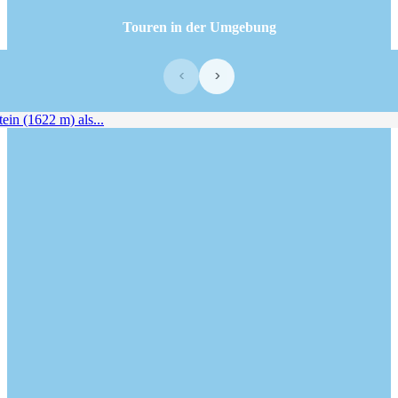
Touren in der Umgebung
‹
›
in (1622 m) als...