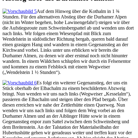
Auf dem Hinweg über die Kothalm in 1 ¾
Stunden. Für den alternativen Abstieg über die Durhamer Alpen
(nicht im Winter begehen, hohe Lawinengefahr!) steigen wir über
die Aufstiegsroute zum Schweinsbergsattel ab und wenden uns dort
nach links. Wir folgen einem Wiesenpfad mit Blick zum
Wendelstein in südöstlicher Richtung bergab, queren bald darauf
einen grasigen Hang und wandern in einem Gegenanstieg an der
Kirchwand vorbei. Links unter uns erblicken wir bereits die
Durhamer Almen, zu denen wir aber erstmal noch nicht hinunter
wandern. In einem Wäldchen schlupfen wir durch ein Felsenentor
und kommen zu einem Felsblock mit einem Wegweiser
(„Wendelstein 1 ½ Stunden“).
Es folgt ein weiterer Gegenanstieg, der uns ein
Stück oberhalb der Elbachalm zu einem beschilderten Abzweig
bringt. Nun wenden wir uns nach links (Wegweiser „Kesselalm“),
passieren die Elbachalm und steigen über den Pfad bergab. Über
diesen erreichen wir nahe der Zettlerhütte einen Querweg. Nun
wenden wir uns nach links und folgen dem Weg vorbei an den
Durhamer Almen und an der Aiblinger Hütte sowie in einem
Gegenanstieg enpor zum Sattel zwischen dem Schweinsberg und
dem Breitenstein. An der Talstation der Materialseilbahn der
Hubertushütte gehen wir geradeaus weiter und treffen kurz vor der