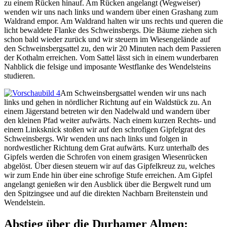
zu einem Rücken hinauf. Am Rücken angelangt (Wegweiser)
wenden wir uns nach links und wandern über einen Grashang zum
Waldrand empor. Am Waldrand halten wir uns rechts und queren die
licht bewaldete Flanke des Schweinsbergs. Die Bäume ziehen sich
schon bald wieder zurück und wir steuern im Wiesengelände auf
den Schweinsbergsattel zu, den wir 20 Minuten nach dem Passieren
der Kothalm erreichen. Vom Sattel lässt sich in einem wunderbaren
Nahblick die felsige und imposante Westflanke des Wendelsteins
studieren.
Am Schweinsbergsattel wenden wir uns nach
links und gehen in nördlicher Richtung auf ein Waldstück zu. An
einem Jägerstand betreten wir den Nadelwald und wandern über
den kleinen Pfad weiter aufwärts. Nach einem kurzen Rechts- und
einem Linksknick stoßen wir auf den schrofigen Gipfelgrat des
Schweinsbergs. Wir wenden uns nach links und folgen in
nordwestlicher Richtung dem Grat aufwärts. Kurz unterhalb des
Gipfels werden die Schrofen von einem grasigen Wiesenrücken
abgelöst. Über diesen steuern wir auf das Gipfelkreuz zu, welches
wir zum Ende hin über eine schrofige Stufe erreichen. Am Gipfel
angelangt genießen wir den Ausblick über die Bergwelt rund um
den Spitzingsee und auf die direkten Nachbarn Breitenstein und
Wendelstein.
Abstieg über die Durhamer Almen: