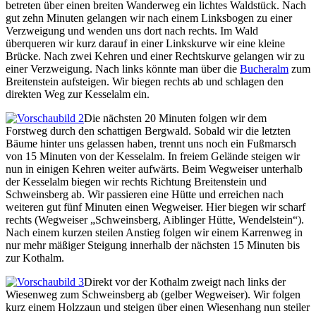
betreten über einen breiten Wanderweg ein lichtes Waldstück. Nach
gut zehn Minuten gelangen wir nach einem Linksbogen zu einer
Verzweigung und wenden uns dort nach rechts. Im Wald
überqueren wir kurz darauf in einer Linkskurve wir eine kleine
Brücke. Nach zwei Kehren und einer Rechtskurve gelangen wir zu
einer Verzweigung. Nach links könnte man über die
Bucheralm
zum
Breitenstein aufsteigen. Wir biegen rechts ab und schlagen den
direkten Weg zur Kesselalm ein.
Die nächsten 20 Minuten folgen wir dem
Forstweg durch den schattigen Bergwald. Sobald wir die letzten
Bäume hinter uns gelassen haben, trennt uns noch ein Fußmarsch
von 15 Minuten von der Kesselalm. In freiem Gelände steigen wir
nun in einigen Kehren weiter aufwärts. Beim Wegweiser unterhalb
der Kesselalm biegen wir rechts Richtung Breitenstein und
Schweinsberg ab. Wir passieren eine Hütte und erreichen nach
weiteren gut fünf Minuten einen Wegweiser. Hier biegen wir scharf
rechts (Wegweiser „Schweinsberg, Aiblinger Hütte, Wendelstein“).
Nach einem kurzen steilen Anstieg folgen wir einem Karrenweg in
nur mehr mäßiger Steigung innerhalb der nächsten 15 Minuten bis
zur Kothalm.
Direkt vor der Kothalm zweigt nach links der
Wiesenweg zum Schweinsberg ab (gelber Wegweiser). Wir folgen
kurz einem Holzzaun und steigen über einen Wiesenhang nun steiler