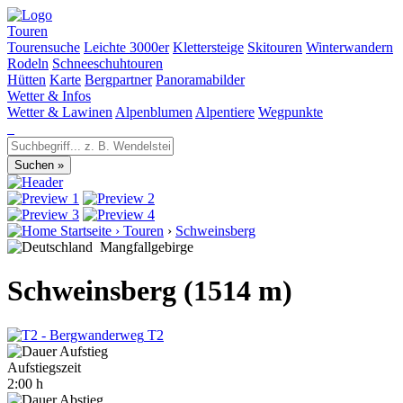
Touren
Tourensuche
Leichte 3000er
Klettersteige
Skitouren
Winterwandern
Rodeln
Schneeschuhtouren
Hütten
Karte
Bergpartner
Panoramabilder
Wetter & Infos
Wetter & Lawinen
Alpenblumen
Alpentiere
Wegpunkte
Startseite
›
Touren
›
Schweinsberg
Mangfallgebirge
Schweinsberg (1514 m)
T2
Aufstiegszeit
2:00 h