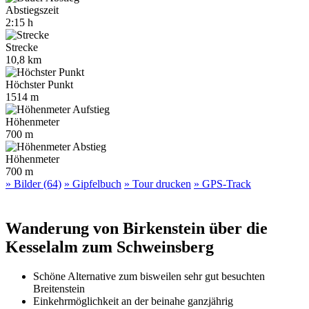
Abstiegszeit
2:15 h
Strecke
10,8 km
Höchster Punkt
1514 m
Höhenmeter
700 m
Höhenmeter
700 m
» Bilder (64)
» Gipfelbuch
» Tour drucken
» GPS-Track
Wanderung von Birkenstein über die
Kesselalm zum Schweinsberg
Schöne Alternative zum bisweilen sehr gut besuchten
Breitenstein
Einkehrmöglichkeit an der beinahe ganzjährig