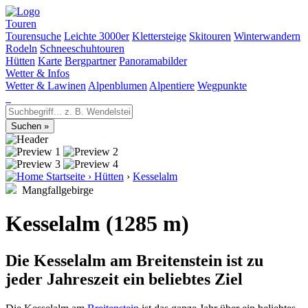
Touren
Tourensuche
Leichte 3000er
Klettersteige
Skitouren
Winterwandern
Rodeln
Schneeschuhtouren
Hütten
Karte
Bergpartner
Panoramabilder
Wetter & Infos
Wetter & Lawinen
Alpenblumen
Alpentiere
Wegpunkte
Startseite
›
Hütten
›
Kesselalm
Mangfallgebirge
Kesselalm (1285 m)
Die Kesselalm am Breitenstein ist zu
jeder Jahreszeit ein beliebtes Ziel