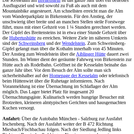
Die Kesselalm am
Breitenstein
ist das ganze Jahr über ein beliebtes
Ausflugsziel und wird sowohl zu Fuß als auch mit dem
Mountainbike angesteuert. Am schnellsten erreicht man die Alm
vom Wanderparkplatz in Birkenstein. Für den Anstieg, der
unschwierig über breite und an manchen Stellen steile Forstwege
führt, muss mit einer Gehzeit von 1 ¼ Stunden gerechnet werden.
Der Gipfel des Breitensteins ist in etwa einer Stunde Gehzeit über
die
Hubertushütte
zu erreichen. Weitere Ziele im näheren Umkreis
sind der
Schweinsberg
und der
Wendelstein
. Zum Schweinsberg-
Gipfel gelangt man über die Kothalm innerhalb von 45 Minuten.
Der Anstieg zum Wendelstein über die
Aiblinger Hütte
dauert zwei
Stunden. Im Winter dient der geräumte Fahrweg von Birkenstein zur
Hütte auch als Rodelbahn. Geöffnet ist die Kesselalm beinahe das
ganze Jahr über. Vor dem Besuch der Alm sollte man sich
sicherheitshalber auf der
Homepage der Kesselalm
oder telefonisch
beim Hüttenwirt über die Ruhetage informieren. Nach
Voranmeldung ist eine Übernachtung im Schlaflager der Alm
möglich. Das Lager bietet Platz für insgesamt 20
Übernachtungsgäste. Kulinarisch werden hungrige Besucher mit
Brotzeiten, kleineren almtypischen Gerichten und hausgemachten
Kuchen versorgt.
Anfahrt:
Über die Autobahn München - Salzburg zur Ausfahrt
Irschenberg. Nach der Ausfahrt weiter der B 472 Richtung
Miesbach/Fischbachau folgen. Nach der Siedlung Jedling links