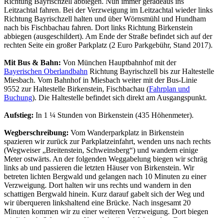
Richtung Bayrischzell abbiegen. Nun immer geradeaus ins
Leitzachtal fahren. Bei der Verzweigung im Leitzachtal wieder links
Richtung Bayrischzell halten und über Wörnsmühl und Hundham
nach bis Fischbachau fahren. Dort links Richtung Birkenstein
abbiegen (ausgeschildert). Am Ende der Straße befindet sich auf der
rechten Seite ein großer Parkplatz (2 Euro Parkgebühr, Stand 2017).
Mit Bus & Bahn:
Von München Hauptbahnhof mit der
Bayerischen Oberlandbahn
Richtung Bayrischzell bis zur Haltestelle
Miesbach. Vom Bahnhof in Miesbach weiter mit der Bus-Linie
9552 zur Haltestelle Birkenstein, Fischbachau (
Fahrplan und
Buchung
). Die Haltestelle befindet sich direkt am Ausgangspunkt.
Aufstieg:
In 1 ¼ Stunden von Birkenstein (435 Höhenmeter).
Wegberschreibung:
Vom Wanderparkplatz in Birkenstein
spazieren wir zurück zur Parkplatzeinfahrt, wenden uns nach rechts
(Wegweiser „Breitenstein, Schweinsberg“) und wandern einige
Meter ostwärts. An der folgenden Weggabelung biegen wir schräg
links ab und passieren die letzten Häuser von Birkenstein. Wir
betreten lichten Bergwald und gelangen nach 10 Minuten zu einer
Verzweigung. Dort halten wir uns rechts und wandern in den
schattigen Bergwald hinein. Kurz darauf gabelt sich der Weg und
wir überqueren linkshaltend eine Brücke. Nach insgesamt 20
Minuten kommen wir zu einer weiteren Verzweigung. Dort biegen