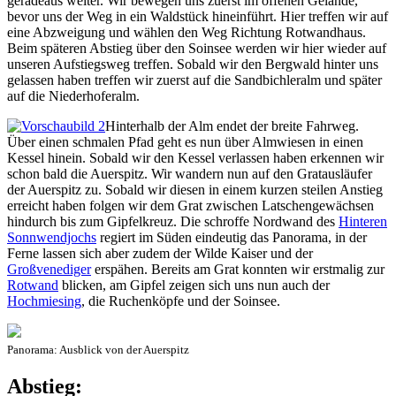
geradeaus weiter. Wir bewegen uns zuerst im offenen Gelände,
bevor uns der Weg in ein Waldstück hineinführt. Hier treffen wir auf
eine Abzweigung und wählen den Weg Richtung Rotwandhaus.
Beim späteren Abstieg über den Soinsee werden wir hier wieder auf
unseren Aufstiegsweg treffen. Sobald wir den Bergwald hinter uns
gelassen haben treffen wir zuerst auf die Sandbichleralm und später
auf die Niederhoferalm.
Hinterhalb der Alm endet der breite Fahrweg.
Über einen schmalen Pfad geht es nun über Almwiesen in einen
Kessel hinein. Sobald wir den Kessel verlassen haben erkennen wir
schon bald die Auerspitz. Wir wandern nun auf den Gratausläufer
der Auerspitz zu. Sobald wir diesen in einem kurzen steilen Anstieg
erreicht haben folgen wir dem Grat zwischen Latschengewächsen
hindurch bis zum Gipfelkreuz. Die schroffe Nordwand des
Hinteren
Sonnwendjochs
regiert im Süden eindeutig das Panorama, in der
Ferne lassen sich aber zudem der Wilde Kaiser und der
Großvenediger
erspähen. Bereits am Grat konnten wir erstmalig zur
Rotwand
blicken, am Gipfel zeigen sich uns nun auch der
Hochmiesing
, die Ruchenköpfe und der Soinsee.
Panorama: Ausblick von der Auerspitz
Abstieg: