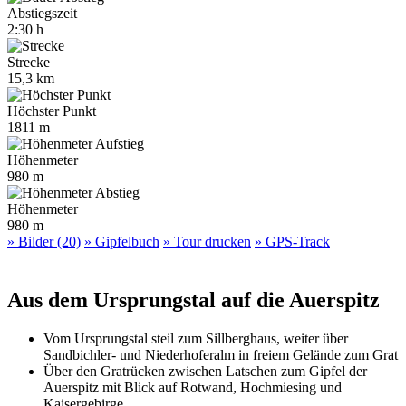
Abstiegszeit
2:30 h
Strecke
15,3 km
Höchster Punkt
1811 m
Höhenmeter
980 m
Höhenmeter
980 m
» Bilder (20)
» Gipfelbuch
» Tour drucken
» GPS-Track
Aus dem Ursprungstal auf die Auerspitz
Vom Ursprungstal steil zum Sillberghaus, weiter über
Sandbichler- und Niederhoferalm in freiem Gelände zum Grat
Über den Gratrücken zwischen Latschen zum Gipfel der
Auerspitz mit Blick auf Rotwand, Hochmiesing und
Kaisergebirge