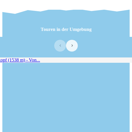
Touren in der Umgebung
‹
›
f (1538 m) - Von...