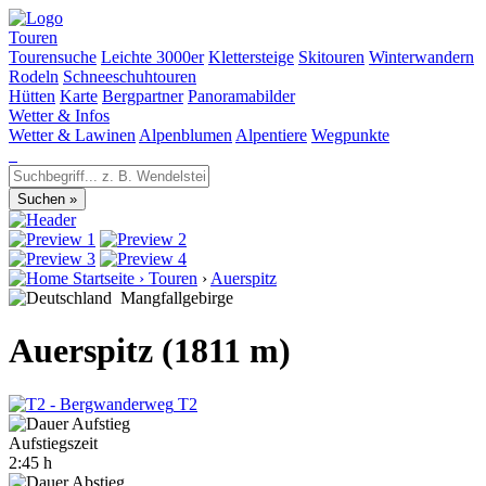
Touren
Tourensuche
Leichte 3000er
Klettersteige
Skitouren
Winterwandern
Rodeln
Schneeschuhtouren
Hütten
Karte
Bergpartner
Panoramabilder
Wetter & Infos
Wetter & Lawinen
Alpenblumen
Alpentiere
Wegpunkte
Startseite
›
Touren
›
Auerspitz
Mangfallgebirge
Auerspitz (1811 m)
T2
Aufstiegszeit
2:45 h