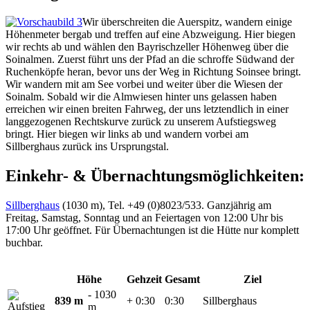
Wir überschreiten die Auerspitz, wandern einige
Höhenmeter bergab und treffen auf eine Abzweigung. Hier biegen
wir rechts ab und wählen den Bayrischzeller Höhenweg über die
Soinalmen. Zuerst führt uns der Pfad an die schroffe Südwand der
Ruchenköpfe heran, bevor uns der Weg in Richtung Soinsee bringt.
Wir wandern mit am See vorbei und weiter über die Wiesen der
Soinalm. Sobald wir die Almwiesen hinter uns gelassen haben
erreichen wir einen breiten Fahrweg, der uns letztendlich in einer
langgezogenen Rechtskurve zurück zu unserem Aufstiegsweg
bringt. Hier biegen wir links ab und wandern vorbei am
Sillberghaus zurück ins Ursprungstal.
Einkehr- & Übernachtungsmöglichkeiten:
Sillberghaus
(1030 m), Tel. +49 (0)8023/533. Ganzjährig am
Freitag, Samstag, Sonntag und an Feiertagen von 12:00 Uhr bis
17:00 Uhr geöffnet. Für Übernachtungen ist die Hütte nur komplett
buchbar.
Höhe
Gehzeit
Gesamt
Ziel
- 1030
839 m
+ 0:30
0:30
Sillberghaus
m