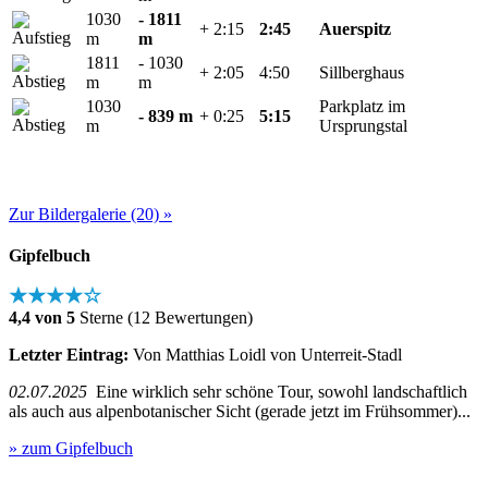
1030
- 1811
+ 2:15
2:45
Auerspitz
m
m
1811
- 1030
+ 2:05
4:50
Sillberghaus
m
m
1030
Parkplatz im
- 839 m
+ 0:25
5:15
m
Ursprungstal
Zur Bildergalerie (20) »
Gipfelbuch
★★★★☆
4,4 von 5
Sterne (12 Bewertungen)
Letzter Eintrag:
Von Matthias Loidl von Unterreit-Stadl
02.07.2025
Eine wirklich sehr schöne Tour, sowohl landschaftlich
als auch aus alpenbotanischer Sicht (gerade jetzt im Frühsommer)...
» zum Gipfelbuch