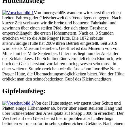
Hüttenzustieg:
Von Innergschlöß wandern wir zuerst über einen
breiten Fahrweg der Gletscherwelt des Venedigers entgegen. Nach
kurzer Zeit verlassen wir die breite und bequeme Fahrbahn, und
gewinnen über einen steilen Pfad, der sich einen Grashang
emporschlängelt, die ersten Höhenmetern. Nach ca. 3 Stunden
erreichen wir so die Alte Prager Hütte. Die 1872 erbaute
altehrwürdige Hütte hat 2009 ihren Betrieb eingestellt. Seit 2019
wird sie als Museum betrieben. Geöffnet ist das Museum von von
Mitte Juni bis Mitte September. Unter uns liegt nun der Ausläufer
des Schlatenkees. Die Schuttmoräne vermittelt einen Eindruck, wie
hoch der Gletscherstand vor Jahren noch gewesen sein muss. In
einer weiteren Stunde erreichen wir die fast schon luxoriöse Neue
Prager Hütte, die Übernachtungsmöglichkeiten bietet. Von der Hütte
erblickt man den schneebedeckten Gupf des Kleinvenedigers.
Gipfelaufstieg:
Von der Hütte steigen wir zuerst über Schutt und
Platten einige Höhenmeter ab, bevor über einen steileren Hang und
über Schneefelder den Anseilplatz auf knapp 3000 m erreichen. Der
Wechsel auf den Gletscher ist hier unproblematisch, allerdings
befinden wir uns sofort in sehr spaltenreichem Gelände. Nach einem