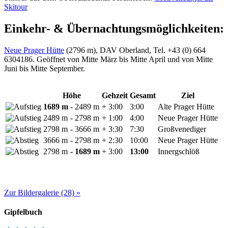
Skitour
Einkehr- & Übernachtungsmöglichkeiten:
Neue Prager Hütte
(2796 m), DAV Oberland, Tel. +43 (0) 664
6304186. Geöffnet von Mitte März bis Mitte April und von Mitte
Juni bis Mitte September.
Höhe
Gehzeit
Gesamt
Ziel
1689 m
- 2489 m
+ 3:00
3:00
Alte Prager Hütte
2489 m
- 2798 m
+ 1:00
4:00
Neue Prager Hütte
2798 m
- 3666 m
+ 3:30
7:30
Großvenediger
3666 m
- 2798 m
+ 2:30
10:00
Neue Prager Hütte
2798 m
- 1689 m
+ 3:00
13:00
Innergschlöß
Zur Bildergalerie (28) »
Gipfelbuch