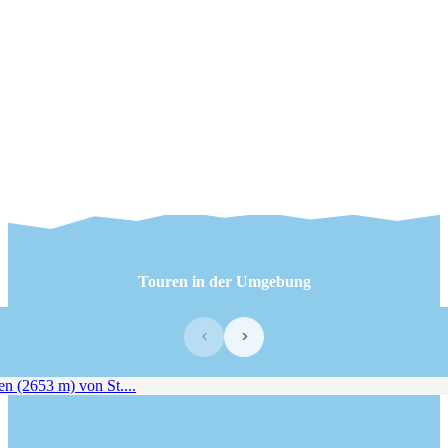
Touren in der Umgebung
‹
›
(2653 m) von St....