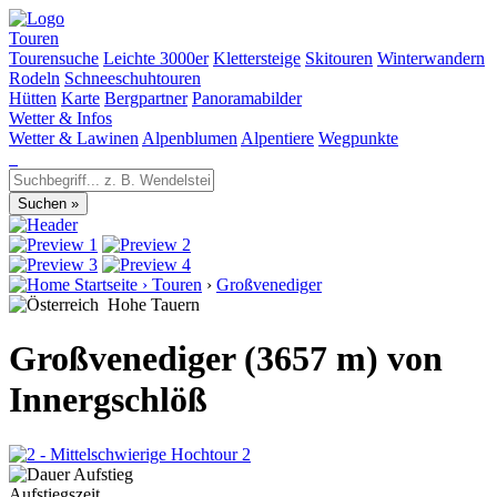
Touren
Tourensuche
Leichte 3000er
Klettersteige
Skitouren
Winterwandern
Rodeln
Schneeschuhtouren
Hütten
Karte
Bergpartner
Panoramabilder
Wetter & Infos
Wetter & Lawinen
Alpenblumen
Alpentiere
Wegpunkte
Startseite
›
Touren
›
Großvenediger
Hohe Tauern
Großvenediger (3657 m) von
Innergschlöß
2
Aufstiegszeit