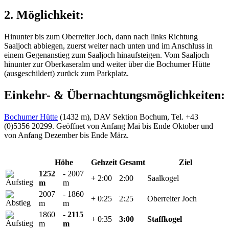
2. Möglichkeit:
Hinunter bis zum Oberreiter Joch, dann nach links Richtung
Saaljoch abbiegen, zuerst weiter nach unten und im Anschluss in
einem Gegenanstieg zum Saaljoch hinaufsteigen. Vom Saaljoch
hinunter zur Oberkaseralm und weiter über die Bochumer Hütte
(ausgeschildert) zurück zum Parkplatz.
Einkehr- & Übernachtungsmöglichkeiten:
Bochumer Hütte
(1432 m), DAV Sektion Bochum, Tel. +43
(0)5356 20299. Geöffnet von Anfang Mai bis Ende Oktober und
von Anfang Dezember bis Ende März.
Höhe
Gehzeit
Gesamt
Ziel
1252
- 2007
+ 2:00
2:00
Saalkogel
m
m
2007
- 1860
+ 0:25
2:25
Oberreiter Joch
m
m
1860
- 2115
+ 0:35
3:00
Staffkogel
m
m