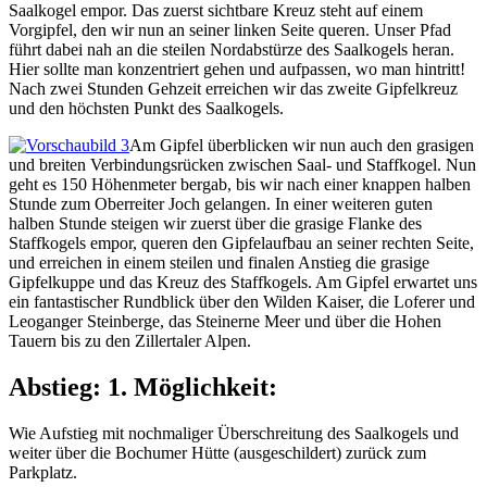
Saalkogel empor. Das zuerst sichtbare Kreuz steht auf einem
Vorgipfel, den wir nun an seiner linken Seite queren. Unser Pfad
führt dabei nah an die steilen Nordabstürze des Saalkogels heran.
Hier sollte man konzentriert gehen und aufpassen, wo man hintritt!
Nach zwei Stunden Gehzeit erreichen wir das zweite Gipfelkreuz
und den höchsten Punkt des Saalkogels.
Am Gipfel überblicken wir nun auch den grasigen
und breiten Verbindungsrücken zwischen Saal- und Staffkogel. Nun
geht es 150 Höhenmeter bergab, bis wir nach einer knappen halben
Stunde zum Oberreiter Joch gelangen. In einer weiteren guten
halben Stunde steigen wir zuerst über die grasige Flanke des
Staffkogels empor, queren den Gipfelaufbau an seiner rechten Seite,
und erreichen in einem steilen und finalen Anstieg die grasige
Gipfelkuppe und das Kreuz des Staffkogels. Am Gipfel erwartet uns
ein fantastischer Rundblick über den Wilden Kaiser, die Loferer und
Leoganger Steinberge, das Steinerne Meer und über die Hohen
Tauern bis zu den Zillertaler Alpen.
Abstieg: 1. Möglichkeit:
Wie Aufstieg mit nochmaliger Überschreitung des Saalkogels und
weiter über die Bochumer Hütte (ausgeschildert) zurück zum
Parkplatz.