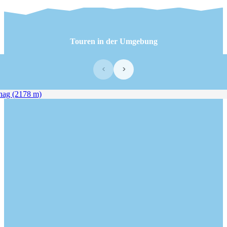
Touren in der Umgebung
‹
›
g (2178 m)