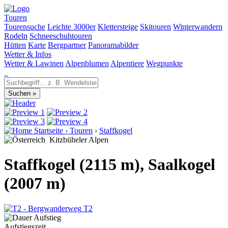
Touren
Tourensuche
Leichte 3000er
Klettersteige
Skitouren
Winterwandern
Rodeln
Schneeschuhtouren
Hütten
Karte
Bergpartner
Panoramabilder
Wetter & Infos
Wetter & Lawinen
Alpenblumen
Alpentiere
Wegpunkte
Startseite
›
Touren
›
Staffkogel
Kitzbüheler Alpen
Staffkogel (2115 m), Saalkogel
(2007 m)
T2
Aufstiegszeit