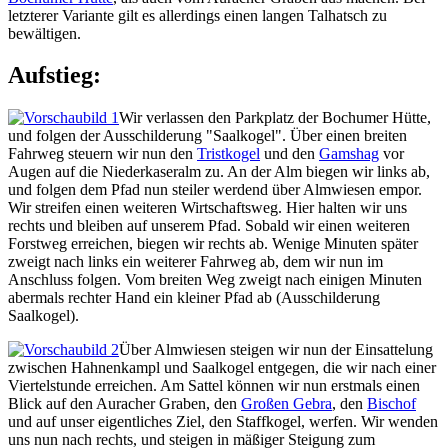
letzterer Variante gilt es allerdings einen langen Talhatsch zu
bewältigen.
Aufstieg:
Wir verlassen den Parkplatz der Bochumer Hütte,
und folgen der Ausschilderung "Saalkogel". Über einen breiten
Fahrweg steuern wir nun den
Tristkogel
und den
Gamshag
vor
Augen auf die Niederkaseralm zu. An der Alm biegen wir links ab,
und folgen dem Pfad nun steiler werdend über Almwiesen empor.
Wir streifen einen weiteren Wirtschaftsweg. Hier halten wir uns
rechts und bleiben auf unserem Pfad. Sobald wir einen weiteren
Forstweg erreichen, biegen wir rechts ab. Wenige Minuten später
zweigt nach links ein weiterer Fahrweg ab, dem wir nun im
Anschluss folgen. Vom breiten Weg zweigt nach einigen Minuten
abermals rechter Hand ein kleiner Pfad ab (Ausschilderung
Saalkogel).
Über Almwiesen steigen wir nun der Einsattelung
zwischen Hahnenkampl und Saalkogel entgegen, die wir nach einer
Viertelstunde erreichen. Am Sattel können wir nun erstmals einen
Blick auf den Auracher Graben, den
Großen Gebra
, den
Bischof
und auf unser eigentliches Ziel, den Staffkogel, werfen. Wir wenden
uns nun nach rechts, und steigen in mäßiger Steigung zum