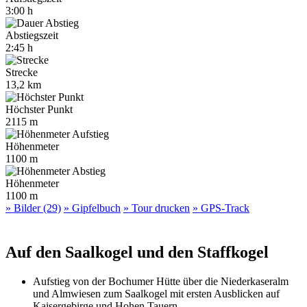
3:00 h
Abstiegszeit
2:45 h
Strecke
13,2 km
Höchster Punkt
2115 m
Höhenmeter
1100 m
Höhenmeter
1100 m
» Bilder (29)
» Gipfelbuch
» Tour drucken
» GPS-Track
Auf den Saalkogel und den Staffkogel
Aufstieg von der Bochumer Hütte über die Niederkaseralm
und Almwiesen zum Saalkogel mit ersten Ausblicken auf
Kaisergebirge und Hohen Tauern