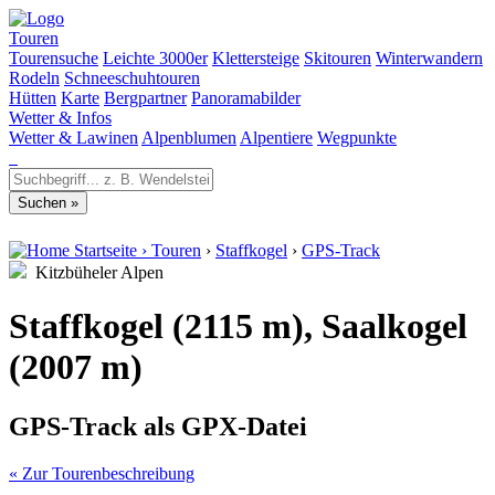
Touren
Tourensuche
Leichte 3000er
Klettersteige
Skitouren
Winterwandern
Rodeln
Schneeschuhtouren
Hütten
Karte
Bergpartner
Panoramabilder
Wetter & Infos
Wetter & Lawinen
Alpenblumen
Alpentiere
Wegpunkte
Startseite
›
Touren
›
Staffkogel
›
GPS-Track
Kitzbüheler Alpen
Staffkogel (2115 m), Saalkogel
(2007 m)
GPS-Track als GPX-Datei
« Zur Tourenbeschreibung