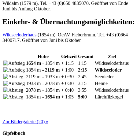
Wildalm (1579 m), Tel. +43 (0)650 4835070. Geöffnet von Ende
Juni bis Anfang Oktober.
Einkehr- & Übernachtungsmöglichkeiten:
Wildseeloderhaus
(1854 m), OeAV Fieberbrunn, Tel. +43 (0)664
3400717. Geöffnet von Juni bis Oktober.
Höhe
Gehzeit
Gesamt
Ziel
1654 m
- 1854 m
+ 1:15
1:15
Wildseeloderhaus
1854 m
- 2119 m
+ 1:00
2:15
Wildseeloder
2119 m
- 1933 m
+ 0:30
2:45
Seenieder
1933 m
- 2078 m
+ 0:30
3:15
Henne
2078 m
- 1854 m
+ 0:40
3:55
Wildseeloderhaus
1854 m
- 1654 m
+ 1:05
5:00
Lärchfilzkogel
Zur Bildergalerie (20) »
Gipfelbuch