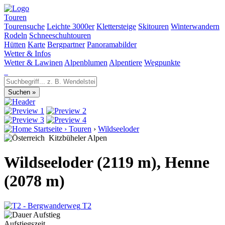
Touren
Tourensuche
Leichte 3000er
Klettersteige
Skitouren
Winterwandern
Rodeln
Schneeschuhtouren
Hütten
Karte
Bergpartner
Panoramabilder
Wetter & Infos
Wetter & Lawinen
Alpenblumen
Alpentiere
Wegpunkte
Startseite
›
Touren
›
Wildseeloder
Kitzbüheler Alpen
Wildseeloder (2119 m), Henne
(2078 m)
T2
Aufstiegszeit