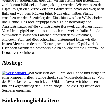
Weiterweg überblicken, über den wir zur Henne und letztendlich
zurück zum Wildseeloderhaus gelangen werden. Wir verlassen den
Gipfel folgen eine kurze Zeit dem Gratverlauf, bevor der Weg nach
links und weg vom Rücken führt. Nach einer halben Stunde
erreichen wir den Seenieder, den Einschitt zwischen Wildseeloder
und Henne. Das Joch entpuppt sich als eine hervorragende
Aussichtskanzel auf die vergletscherte Bergwelt der Hohen Tauern.
Vom Hennegipfel trennt uns nun noch eine weitere halbe Stunde.
Wir wandern zwischen Latschen hindurch dem Gipfelhang
entgegen. Steil und über schottrigen Untergrund legen wir die
letzten Meter zum dem mit Kreuz geschmücktem Gipfel zurück.
Hier oben faszinieren besonders die Nahblicke auf die Loferer- und
Leoganger Steinberge.
Abstieg:
Wir verlassen den Gipfel der Henne und steigen in
einer knappen halben Stunde direkt zum Wildseeloderhaus ab. Von
der Hütte kehren wir zurück zur Wildalm, bevor wir über einen
finalen Gegenanstieg den Lärchfilzkogel und die Bergstation der
Seilbahn erreichen.
Einkehrmöglichkeiten: