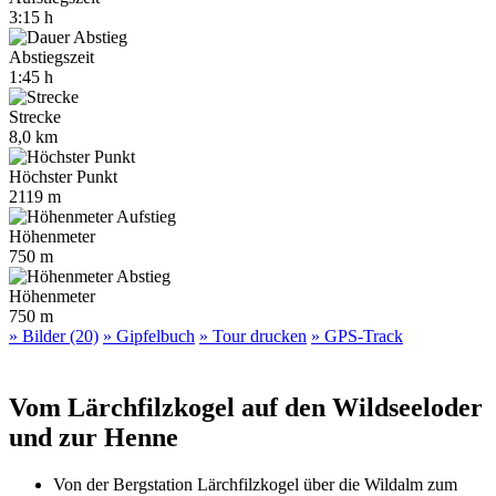
3:15 h
Abstiegszeit
1:45 h
Strecke
8,0 km
Höchster Punkt
2119 m
Höhenmeter
750 m
Höhenmeter
750 m
» Bilder (20)
» Gipfelbuch
» Tour drucken
» GPS-Track
Vom Lärchfilzkogel auf den Wildseeloder
und zur Henne
Von der Bergstation Lärchfilzkogel über die Wildalm zum