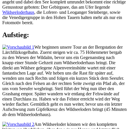
angeht und dabei den See komplett umrundet bekommt eine richtige
Genusstour geboten: Der Gebirgssee, das am Ufer liegende
Wildseeloderhaus
, die Loferer- und Leoganger Steinberge, sowie
die Venedigergruppe in den Hohen Tauern halten mehr als nur ein
Fotomotiv bereit.
Aufstieg:
Wir beginnen unsere Tour an der Bergstation der
Lärchfilzkogelbahn. Zuerst steigen wir ca. 75 Höhenmeter bergab
zu den Wiesen der Wildalm, bevor uns ein Gegenanstieg nach
knapp einer Stunde Gehzeit zum Wildseeloderhaus bringt. Die
direkt am Wildsee gelegene Alpenvereinshütte wartet mit einer
fantastischen Lage auf. Wir heben uns die Rast für später auf,
wenden uns nach Rechts und folgen ein kurzes Stück dem Seeufer.
Gleich nach den Felsen an der rechten Seite zweigt ein Pfad ab, der
uns vom Seeufer wegbringt. Steil führt der Weg nun über den
Grashang empor. Später wandern wir entlang der Felswände auf
einen Durchlass zu. Haben wir das Felstor erreicht wird der Weg
wieder flacher. Gemütlich geht es nun weiter, bevor uns ein letzter
Aufschwung zum Gipfelkreuz des Wildseeloders bringt (45 Minuten
ab dem Wildseeloderhaus).
Am Wildseeloder können wir den kompletten