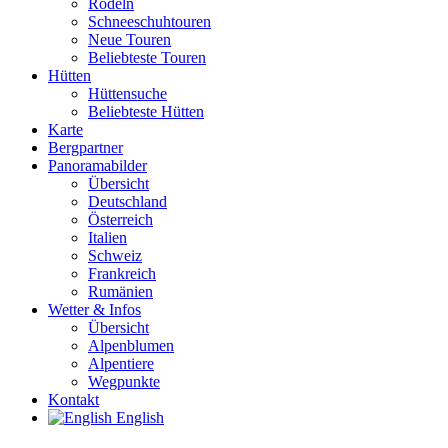
Rodeln
Schneeschuhtouren
Neue Touren
Beliebteste Touren
Hütten
Hüttensuche
Beliebteste Hütten
Karte
Bergpartner
Panoramabilder
Übersicht
Deutschland
Österreich
Italien
Schweiz
Frankreich
Rumänien
Wetter & Infos
Übersicht
Alpenblumen
Alpentiere
Wegpunkte
Kontakt
English