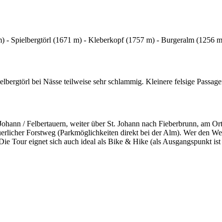
m) - Spielbergtörl (1671 m) - Kleberkopf (1757 m) - Burgeralm (1256 m
gtörl bei Nässe teilweise sehr schlammig. Kleinere felsige Passagen b
 Johann / Felbertauern, weiter über St. Johann nach Fieberbrunn, am O
teuerlicher Forstweg (Parkmöglichkeiten direkt bei der Alm). Wer den 
ie Tour eignet sich auch ideal als Bike & Hike (als Ausgangspunkt ist