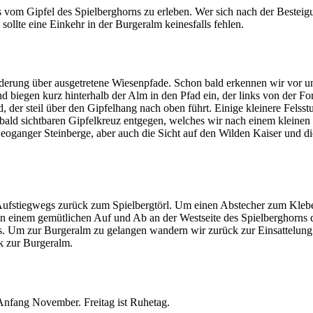
s vom Gipfel des Spielberghorns zu erleben. Wer sich nach der Besteig
llte eine Einkehr in der Burgeralm keinesfalls fehlen.
erung über ausgetretene Wiesenpfade. Schon bald erkennen wir vor un
 biegen kurz hinterhalb der Alm in den Pfad ein, der links von der Fors
, der steil über den Gipfelhang nach oben führt. Einige kleinere Felss
ald sichtbaren Gipfelkreuz entgegen, welches wir nach einem kleinen
eoganger Steinberge, aber auch die Sicht auf den Wilden Kaiser und die
Aufstiegwegs zurück zum Spielbergtörl. Um einen Abstecher zum Kleber
in einem gemütlichen Auf und Ab an der Westseite des Spielberghorns d
s. Um zur Burgeralm zu gelangen wandern wir zurück zur Einsattelung 
ck zur Burgeralm.
Anfang November. Freitag ist Ruhetag.