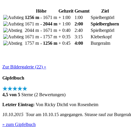
Höhe
Gehzeit
Gesamt
Ziel
1256 m
- 1671 m
+ 1:00
1:00
Spielbergtörl
1671 m
- 2044 m
+ 1:00
2:00
Spielberghorn
2044 m
- 1671 m
+ 0:40
2:40
Spielbergtörl
1671 m
- 1757 m
+ 0:35
3:15
Kleberkopf
1757 m
- 1256 m
+ 0:45
4:00
Burgeralm
Zur Bildergalerie (22) »
Gipfelbuch
★★★★★
4,5 von 5
Sterne (2 Bewertungen)
Letzter Eintrag:
Von Ricky Dichtl von Rosenheim
10.10.2015
Tour am 10.10.15 angegangen. Strasse rauf zur Burgeralm 
» zum Gipfelbuch