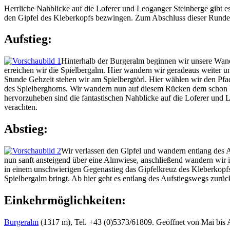
Herrliche Nahblicke auf die Loferer und Leoganger Steinberge gibt e
den Gipfel des Kleberkopfs bezwingen. Zum Abschluss dieser Runde so
Aufstieg:
Hinterhalb der Burgeralm beginnen wir unsere Wand
erreichen wir die Spielbergalm. Hier wandern wir geradeaus weiter und
Stunde Gehzeit stehen wir am Spielbergtörl. Hier wählen wir den Pfad
des Spielberghorns. Wir wandern nun auf diesem Rücken dem schon b
hervorzuheben sind die fantastischen Nahblicke auf die Loferer und L
verachten.
Abstieg:
Wir verlassen den Gipfel und wandern entlang des 
nun sanft ansteigend über eine Almwiese, anschließend wandern wir 
in einem unschwierigen Gegenastieg das Gipfelkreuz des Kleberkopf
Spielbergalm bringt. Ab hier geht es entlang des Aufstiegswegs zurü
Einkehrmöglichkeiten:
Burgeralm
(1317 m), Tel. +43 (0)5373/61809. Geöffnet von Mai bis 