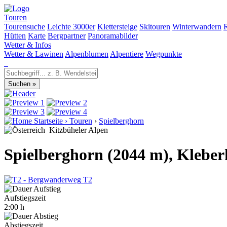
Touren
Tourensuche
Leichte 3000er
Klettersteige
Skitouren
Winterwandern
Hütten
Karte
Bergpartner
Panoramabilder
Wetter & Infos
Wetter & Lawinen
Alpenblumen
Alpentiere
Wegpunkte
Startseite
›
Touren
›
Spielberghorn
Kitzbüheler Alpen
Spielberghorn (2044 m), Kleber
T2
Aufstiegszeit
2:00 h
Abstiegszeit