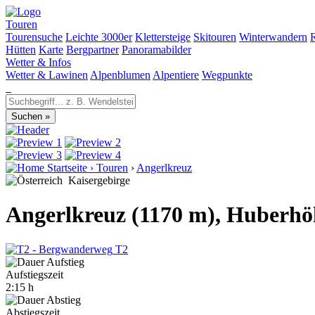
Touren
Tourensuche
Leichte 3000er
Klettersteige
Skitouren
Winterwandern
Hütten
Karte
Bergpartner
Panoramabilder
Wetter & Infos
Wetter & Lawinen
Alpenblumen
Alpentiere
Wegpunkte
Startseite
›
Touren
›
Angerlkreuz
Kaisergebirge
Angerlkreuz (1170 m), Huberh
T2
Aufstiegszeit
2:15 h
Abstiegszeit