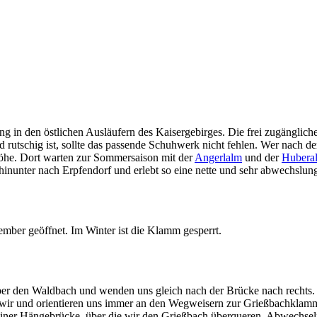
ng in den östlichen Ausläufern des Kaisergebirges. Die frei zugänglic
nd rutschig ist, sollte das passende Schuhwerk nicht fehlen. Wer nac
öhe. Dort warten zur Sommersaison mit der
Angerlalm
und der
Hubera
hinunter nach Erpfendorf und erlebt so eine nette und sehr abwechslun
mber geöffnet. Im Winter ist die Klamm gesperrt.
ber den Waldbach und wenden uns gleich nach der Brücke nach rechts.
en wir und orientieren uns immer an den Wegweisern zur Grießbachklamm
iner Hängebrücke, über die wir den Grießbach überqueren. Abwechseln