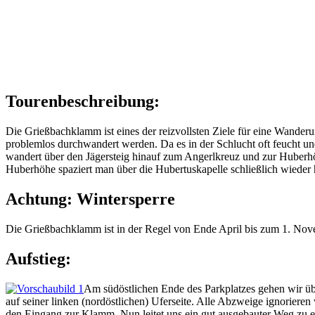
Tourenbeschreibung:
Die Grießbachklamm ist eines der reizvollsten Ziele für eine Wanderu
problemlos durchwandert werden. Da es in der Schlucht oft feucht u
wandert über den Jägersteig hinauf zum Angerlkreuz und zur Huberh
Huberhöhe spaziert man über die Hubertuskapelle schließlich wieder 
Achtung: Wintersperre
Die Grießbachklamm ist in der Regel von Ende April bis zum 1. Nove
Aufstieg:
Am südöstlichen Ende des Parkplatzes gehen wir ü
auf seiner linken (nordöstlichen) Uferseite. Alle Abzweige ignorier
den Eingang zur Klamm. Nun leitet uns ein gut ausgebauter Weg zu e