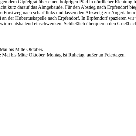
gen dem Gipfelgrat über einen holprigen Pfad in nördlicher Richtung b
eicht kurz darauf das Almgebäude. Für den Abstieg nach Erpfendorf bie
 Forstweg nach scharf links und lassen den Abzweig zur Angerlalm rec
 an der Hubertuskapelle nach Erpfendorf. In Erpfendorf spazieren wir ü
wir rechtshaltend einschwenken. Schließlich überqueren den Grießbac
Mai bis Mitte Oktober.
Mai bis Mitte Oktober. Montag ist Ruhetag, außer an Feiertagen.