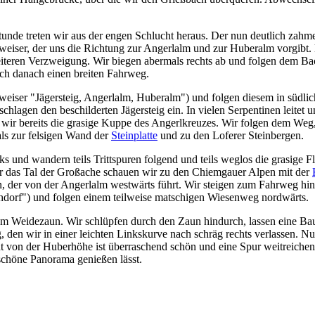
unde treten wir aus der engen Schlucht heraus. Der nun deutlich zahmer
eiser, der uns die Richtung zur Angerlalm und zur Huberalm vorgibt. H
teren Verzweigung. Wir biegen abermals rechts ab und folgen dem Bac
ich danach einen breiten Fahrweg.
iser "Jägersteig, Angerlalm, Huberalm") und folgen diesem in südlic
hlagen den beschilderten Jägersteig ein. In vielen Serpentinen leitet 
wir bereits die grasige Kuppe des Angerlkreuzes. Wir folgen dem Weg, 
als zur felsigen Wand der
Steinplatte
und zu den Loferer Steinbergen.
s und wandern teils Trittspuren folgend und teils weglos die grasige 
er das Tal der Großache schauen wir zu den Chiemgauer Alpen mit der
n, der von der Angerlalm westwärts führt. Wir steigen zum Fahrweg hi
hdorf") und folgen einem teilweise matschigen Wiesenweg nordwärts.
nem Weidezaun. Wir schlüpfen durch den Zaun hindurch, lassen eine Ba
en wir in einer leichten Linkskurve nach schräg rechts verlassen. Nun
t von der Huberhöhe ist überraschend schön und eine Spur weitreiche
 schöne Panorama genießen lässt.