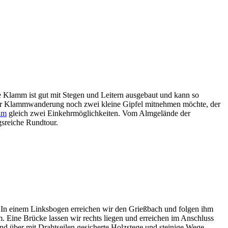
he Klamm ist gut mit Stegen und Leitern ausgebaut und kann so
h der Klammwanderung noch zwei kleine Gipfel mitnehmen möchte, der
lm
gleich zwei Einkehrmöglichkeiten. Vom Almgelände der
gsreiche Rundtour.
 In einem Linksbogen erreichen wir den Grießbach und folgen ihm
. Eine Brücke lassen wir rechts liegen und erreichen im Anschluss
d über mit Drahtseilen gesicherte Holzstege und steinige Wege