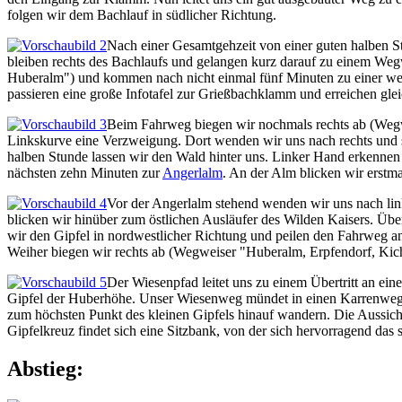
folgen wir dem Bachlauf in südlicher Richtung.
Nach einer Gesamtgehzeit von einer guten halben St
bleiben rechts des Bachlaufs und gelangen kurz darauf zu einem Wegw
Huberalm") und kommen nach nicht einmal fünf Minuten zu einer wei
passieren eine große Infotafel zur Grießbachklamm und erreichen gle
Beim Fahrweg biegen wir nochmals rechts ab (Wegwe
Linkskurve eine Verzweigung. Dort wenden wir uns nach rechts und sc
halben Stunde lassen wir den Wald hinter uns. Linker Hand erkennen 
nächsten zehn Minuten zur
Angerlalm
. An der Alm blicken wir erstm
Vor der Angerlalm stehend wenden wir uns nach link
blicken wir hinüber zum östlichen Ausläufer des Wilden Kaisers. Üb
wir den Gipfel in nordwestlicher Richtung und peilen den Fahrweg a
Weiher biegen wir rechts ab (Wegweiser "Huberalm, Erpfendorf, Kic
Der Wiesenpfad leitet uns zu einem Übertritt an ei
Gipfel der Huberhöhe. Unser Wiesenweg mündet in einen Karrenweg, d
zum höchsten Punkt des kleinen Gipfels hinauf wandern. Die Aussich
Gipfelkreuz findet sich eine Sitzbank, von der sich hervorragend das
Abstieg: