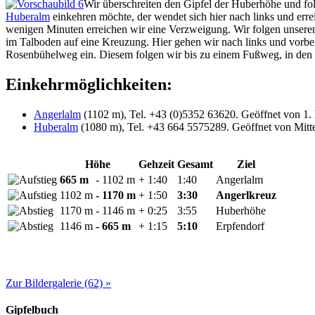
Wir überschreiten den Gipfel der Huberhöhe und fol
Huberalm
einkehren möchte, der wendet sich hier nach links und err
wenigen Minuten erreichen wir eine Verzweigung. Wir folgen unserem
im Talboden auf eine Kreuzung. Hier gehen wir nach links und vorbei
Rosenbühelweg ein. Diesem folgen wir bis zu einem Fußweg, in den 
Einkehrmöglichkeiten:
Angerlalm
(1102 m), Tel. +43 (0)5352 63620. Geöffnet von 1. 
Huberalm
(1080 m), Tel. +43 664 5575289. Geöffnet von Mitte 
Höhe
Gehzeit
Gesamt
Ziel
665 m
- 1102 m
+ 1:40
1:40
Angerlalm
1102 m
- 1170 m
+ 1:50
3:30
Angerlkreuz
1170 m
- 1146 m
+ 0:25
3:55
Huberhöhe
1146 m
- 665 m
+ 1:15
5:10
Erpfendorf
Zur Bildergalerie (62) »
Gipfelbuch