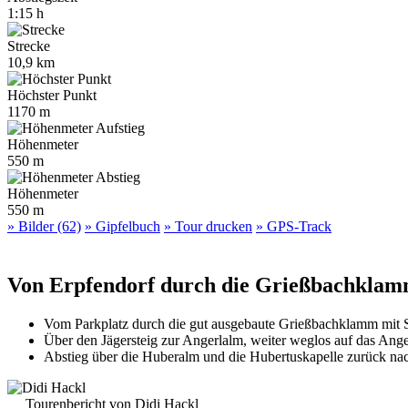
1:15 h
Strecke
10,9 km
Höchster Punkt
1170 m
Höhenmeter
550 m
Höhenmeter
550 m
» Bilder (62)
» Gipfelbuch
» Tour drucken
» GPS-Track
Von Erpfendorf durch die Grießbachklam
Vom Parkplatz durch die gut ausgebaute Grießbachklamm mit 
Über den Jägersteig zur Angerlalm, weiter weglos auf das Ang
Abstieg über die Huberalm und die Hubertuskapelle zurück na
Tourenbericht von Didi Hackl