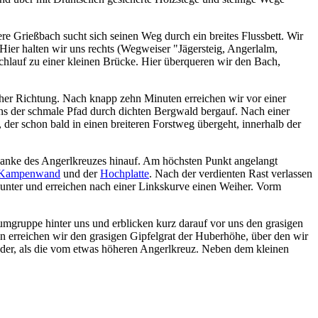
e Grießbach sucht sich seinen Weg durch ein breites Flussbett. Wir
ier halten wir uns rechts (Wegweiser "Jägersteig, Angerlalm,
hlauf zu einer kleinen Brücke. Hier überqueren wir den Bach,
her Richtung. Nach knapp zehn Minuten erreichen wir vor einer
uns der schmale Pfad durch dichten Bergwald bergauf. Nach einer
der schon bald in einen breiteren Forstweg übergeht, innerhalb der
Flanke des Angerlkreuzes hinauf. Am höchsten Punkt angelangt
Kampenwand
und der
Hochplatte
. Nach der verdienten Rast verlassen
nunter und erreichen nach einer Linkskurve einen Weiher. Vorm
umgruppe hinter uns und erblicken kurz darauf vor uns den grasigen
 erreichen wir den grasigen Gipfelgrat der Huberhöhe, über den wir
nder, als die vom etwas höheren Angerlkreuz. Neben dem kleinen