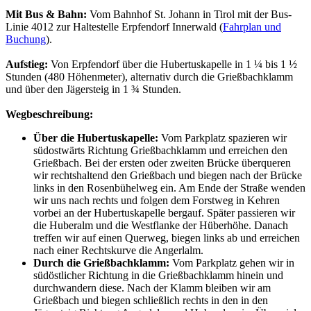
Mit Bus & Bahn:
Vom Bahnhof St. Johann in Tirol mit der Bus-
Linie 4012 zur Haltestelle Erpfendorf Innerwald (
Fahrplan und
Buchung
).
Aufstieg:
Von Erpfendorf über die Hubertuskapelle in 1 ¼ bis 1 ½
Stunden (480 Höhenmeter), alternativ durch die Grießbachklamm
und über den Jägersteig in 1 ¾ Stunden.
Wegbeschreibung:
Über die Hubertuskapelle:
Vom Parkplatz spazieren wir
südostwärts Richtung Grießbachklamm und erreichen den
Grießbach. Bei der ersten oder zweiten Brücke überqueren
wir rechtshaltend den Grießbach und biegen nach der Brücke
links in den Rosenbühelweg ein. Am Ende der Straße wenden
wir uns nach rechts und folgen dem Forstweg in Kehren
vorbei an der Hubertuskapelle bergauf. Später passieren wir
die Huberalm und die Westflanke der Hüberhöhe. Danach
treffen wir auf einen Querweg, biegen links ab und erreichen
nach einer Rechtskurve die Angerlalm.
Durch die Grießbachklamm:
Vom Parkplatz gehen wir in
südöstlicher Richtung in die Grießbachklamm hinein und
durchwandern diese. Nach der Klamm bleiben wir am
Grießbach und biegen schließlich rechts in den in den