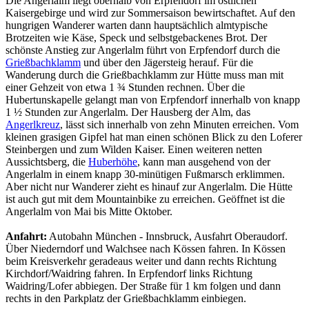
Die Angerlalm liegt oberhalb von Erpfendorf im östlichen
Kaisergebirge und wird zur Sommersaison bewirtschaftet. Auf den
hungrigen Wanderer warten dann hauptsächlich almtypische
Brotzeiten wie Käse, Speck und selbstgebackenes Brot. Der
schönste Anstieg zur Angerlalm führt von Erpfendorf durch die
Grießbachklamm
und über den Jägersteig herauf. Für die
Wanderung durch die Grießbachklamm zur Hütte muss man mit
einer Gehzeit von etwa 1 ¾ Stunden rechnen. Über die
Hubertunskapelle gelangt man von Erpfendorf innerhalb von knapp
1 ½ Stunden zur Angerlalm. Der Hausberg der Alm, das
Angerlkreuz
, lässt sich innerhalb von zehn Minuten erreichen. Vom
kleinen grasigen Gipfel hat man einen schönen Blick zu den Loferer
Steinbergen und zum Wilden Kaiser. Einen weiteren netten
Aussichtsberg, die
Huberhöhe
, kann man ausgehend von der
Angerlalm in einem knapp 30-minütigen Fußmarsch erklimmen.
Aber nicht nur Wanderer zieht es hinauf zur Angerlalm. Die Hütte
ist auch gut mit dem Mountainbike zu erreichen. Geöffnet ist die
Angerlalm von Mai bis Mitte Oktober.
Anfahrt:
Autobahn München - Innsbruck, Ausfahrt Oberaudorf.
Über Niederndorf und Walchsee nach Kössen fahren. In Kössen
beim Kreisverkehr geradeaus weiter und dann rechts Richtung
Kirchdorf/Waidring fahren. In Erpfendorf links Richtung
Waidring/Lofer abbiegen. Der Straße für 1 km folgen und dann
rechts in den Parkplatz der Grießbachklamm einbiegen.