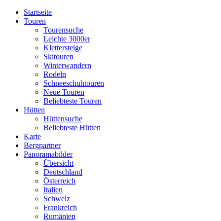
Startseite
Touren
Tourensuche
Leichte 3000er
Klettersteige
Skitouren
Winterwandern
Rodeln
Schneeschuhtouren
Neue Touren
Beliebteste Touren
Hütten
Hüttensuche
Beliebteste Hütten
Karte
Bergpartner
Panoramabilder
Übersicht
Deutschland
Österreich
Italien
Schweiz
Frankreich
Rumänien