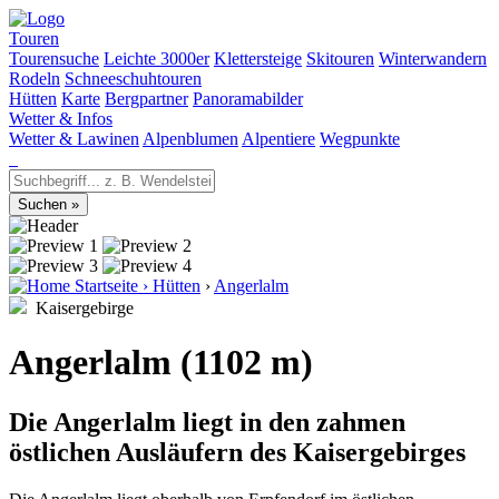
Touren
Tourensuche
Leichte 3000er
Klettersteige
Skitouren
Winterwandern
Rodeln
Schneeschuhtouren
Hütten
Karte
Bergpartner
Panoramabilder
Wetter & Infos
Wetter & Lawinen
Alpenblumen
Alpentiere
Wegpunkte
Startseite
›
Hütten
›
Angerlalm
Kaisergebirge
Angerlalm (1102 m)
Die Angerlalm liegt in den zahmen
östlichen Ausläufern des Kaisergebirges