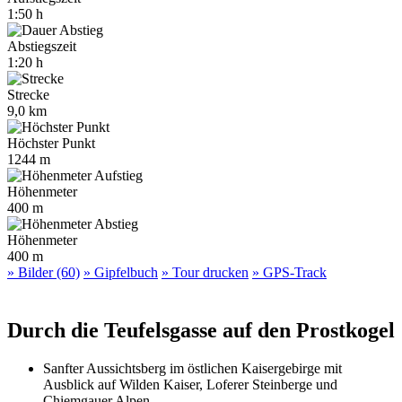
1:50 h
Abstiegszeit
1:20 h
Strecke
9,0 km
Höchster Punkt
1244 m
Höhenmeter
400 m
Höhenmeter
400 m
» Bilder (60)
» Gipfelbuch
» Tour drucken
» GPS-Track
Durch die Teufelsgasse auf den Prostkogel
Sanfter Aussichtsberg im östlichen Kaisergebirge mit
Ausblick auf Wilden Kaiser, Loferer Steinberge und
Chiemgauer Alpen