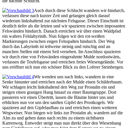
die nächste Schlucht.
Auch durch diese Schlucht wandern wir hindurch,
verlassen diese nach kurzer Zeit und gelangen gleich darauf
wiederum linkshaltend zur nächsten Felsgasse. Dieser Einschnitt ist
deutlich tiefer als die letzten und wir spazieren zwischen imposanten
Felswänden hindurch. Danach erreichen wir über einen Waldpfad
ein wahres Felslabyrinth. Nun folgen wir den rot-weißen
Markierungen zwischen engen Felsspalten hindurch. Der Weg
durch das Labyrinth ist teilweise steinig und rutschig und an
manchen Stellen mit einem Seil versehen. Im Anschluss spazieren
wir durch eine von Felswänden eingerahmte Mulde nordostwärts,
verlassen die Teufelsgasse und erreichen freies Wiesengelände. Vor
uns eröffnet sich nun ein schöner Blick zu den Loferer Steinbergen.
Wir wenden uns nach links, wandern in eine
Senke hinunter und erreichen nach der Mulde einen Schilderbaum.
Wir schlagen leicht linkshaltend den Weg zur Prostalm ein und
steigen einen grasigen Hang hinauf zu einer Baumgruppe. Dort
passieren wir einen Übertritt, lassen die Bäume hinter uns und
erblicken nun vor uns den sanften Gipfel des Prostkogels. Wir
spazieren auf den Gipfelaufbau zu und erreichen einen weiteren
Wegweiser. Nun biegen wir links zur Prostalm ab, wandern auf die
Alm zu und gehen dann nach rechts zu einem sichtbaren
Karrenweg. Entweder steigt man nun direkt über den Wiesenhang