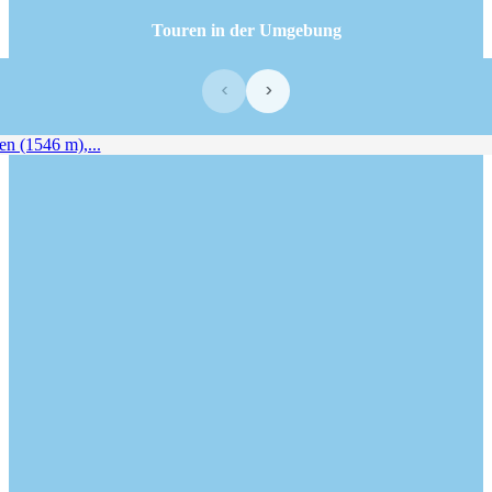
Touren in der Umgebung
‹
›
 (1546 m),...