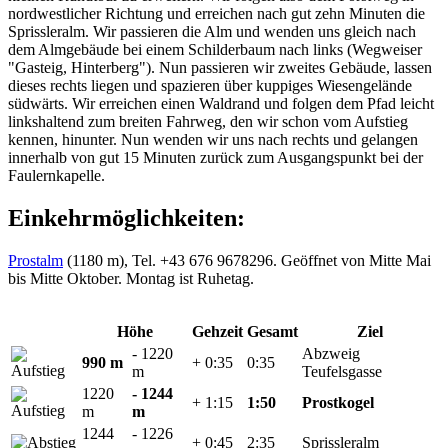
nordwestlicher Richtung und erreichen nach gut zehn Minuten die
Sprissleralm. Wir passieren die Alm und wenden uns gleich nach
dem Almgebäude bei einem Schilderbaum nach links (Wegweiser
"Gasteig, Hinterberg"). Nun passieren wir zweites Gebäude, lassen
dieses rechts liegen und spazieren über kuppiges Wiesengelände
südwärts. Wir erreichen einen Waldrand und folgen dem Pfad leicht
linkshaltend zum breiten Fahrweg, den wir schon vom Aufstieg
kennen, hinunter. Nun wenden wir uns nach rechts und gelangen
innerhalb von gut 15 Minuten zurück zum Ausgangspunkt bei der
Faulernkapelle.
Einkehrmöglichkeiten:
Prostalm
(1180 m), Tel. +43 676 9678296. Geöffnet von Mitte Mai
bis Mitte Oktober. Montag ist Ruhetag.
Höhe
Gehzeit
Gesamt
Ziel
- 1220
Abzweig
990 m
+ 0:35
0:35
m
Teufelsgasse
1220
- 1244
+ 1:15
1:50
Prostkogel
m
m
1244
- 1226
+ 0:45
2:35
Sprissleralm