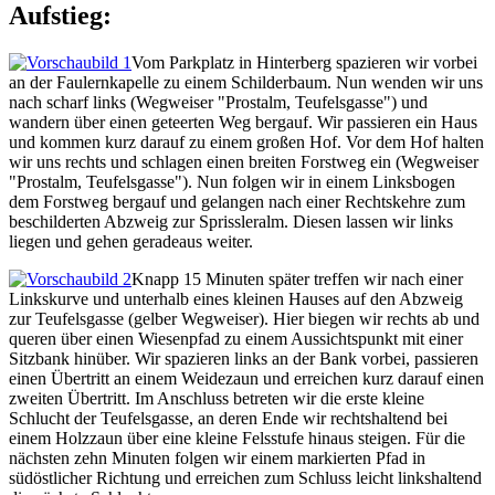
Aufstieg:
Vom Parkplatz in Hinterberg spazieren wir vorbei
an der Faulernkapelle zu einem Schilderbaum. Nun wenden wir uns
nach scharf links (Wegweiser "Prostalm, Teufelsgasse") und
wandern über einen geteerten Weg bergauf. Wir passieren ein Haus
und kommen kurz darauf zu einem großen Hof. Vor dem Hof halten
wir uns rechts und schlagen einen breiten Forstweg ein (Wegweiser
"Prostalm, Teufelsgasse"). Nun folgen wir in einem Linksbogen
dem Forstweg bergauf und gelangen nach einer Rechtskehre zum
beschilderten Abzweig zur Sprissleralm. Diesen lassen wir links
liegen und gehen geradeaus weiter.
Knapp 15 Minuten später treffen wir nach einer
Linkskurve und unterhalb eines kleinen Hauses auf den Abzweig
zur Teufelsgasse (gelber Wegweiser). Hier biegen wir rechts ab und
queren über einen Wiesenpfad zu einem Aussichtspunkt mit einer
Sitzbank hinüber. Wir spazieren links an der Bank vorbei, passieren
einen Übertritt an einem Weidezaun und erreichen kurz darauf einen
zweiten Übertritt. Im Anschluss betreten wir die erste kleine
Schlucht der Teufelsgasse, an deren Ende wir rechtshaltend bei
einem Holzzaun über eine kleine Felsstufe hinaus steigen. Für die
nächsten zehn Minuten folgen wir einem markierten Pfad in
südöstlicher Richtung und erreichen zum Schluss leicht linkshaltend