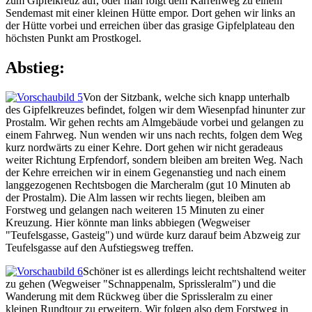
zum Gipfelkreuz auf, oder man folgt dem Karrenweg zu einem
Sendemast mit einer kleinen Hütte empor. Dort gehen wir links an
der Hütte vorbei und erreichen über das grasige Gipfelplateau den
höchsten Punkt am Prostkogel.
Abstieg:
Von der Sitzbank, welche sich knapp unterhalb
des Gipfelkreuzes befindet, folgen wir dem Wiesenpfad hinunter zur
Prostalm. Wir gehen rechts am Almgebäude vorbei und gelangen zu
einem Fahrweg. Nun wenden wir uns nach rechts, folgen dem Weg
kurz nordwärts zu einer Kehre. Dort gehen wir nicht geradeaus
weiter Richtung Erpfendorf, sondern bleiben am breiten Weg. Nach
der Kehre erreichen wir in einem Gegenanstieg und nach einem
langgezogenen Rechtsbogen die Marcheralm (gut 10 Minuten ab
der Prostalm). Die Alm lassen wir rechts liegen, bleiben am
Forstweg und gelangen nach weiteren 15 Minuten zu einer
Kreuzung. Hier könnte man links abbiegen (Wegweiser
"Teufelsgasse, Gasteig") und würde kurz darauf beim Abzweig zur
Teufelsgasse auf den Aufstiegsweg treffen.
Schöner ist es allerdings leicht rechtshaltend weiter
zu gehen (Wegweiser "Schnappenalm, Sprissleralm") und die
Wanderung mit dem Rückweg über die Sprissleralm zu einer
kleinen Rundtour zu erweitern. Wir folgen also dem Forstweg in