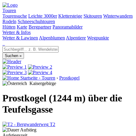
Touren
Tourensuche
Leichte 3000er
Klettersteige
Skitouren
Winterwandern
Rodeln
Schneeschuhtouren
Hütten
Karte
Bergpartner
Panoramabilder
Wetter & Infos
Wetter & Lawinen
Alpenblumen
Alpentiere
Wegpunkte
Startseite
›
Touren
›
Prostkogel
Kaisergebirge
Prostkogel (1244 m) über die
Teufelsgasse
T2
Aufstiegszeit