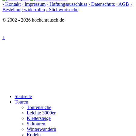
› Kontakt
› Impressum
› Haftungsausschluss
› Datenschutz
› AGB
›
Bestellung widerrufen
› Stichwortsuche
© 2002 - 2026 hoehenrausch.de
↑
Startseite
Touren
Tourensuche
Leichte 3000er
Klettersteige
Skitouren
Winterwandern
Rodeln