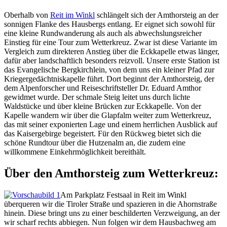
Oberhalb von
Reit im Winkl
schlängelt sich der Amthorsteig an der
sonnigen Flanke des Hausbergs entlang. Er eignet sich sowohl für
eine kleine Rundwanderung als auch als abwechslungsreicher
Einstieg für eine Tour zum Wetterkreuz. Zwar ist diese Variante im
Vergleich zum direkteren Anstieg über die Eckkapelle etwas länger,
dafür aber landschaftlich besonders reizvoll. Unsere erste Station ist
das Evangelische Bergkirchlein, von dem uns ein kleiner Pfad zur
Kriegergedächtniskapelle führt. Dort beginnt der Amthorsteig, der
dem Alpenforscher und Reiseschriftsteller Dr. Eduard Amthor
gewidmet wurde. Der schmale Steig leitet uns durch lichte
Waldstücke und über kleine Brücken zur Eckkapelle. Von der
Kapelle wandern wir über die Glapfalm weiter zum Wetterkreuz,
das mit seiner exponierten Lage und einem herrlichen Ausblick auf
das Kaisergebirge begeistert. Für den Rückweg bietet sich die
schöne Rundtour über die Hutzenalm an, die zudem eine
willkommene Einkehrmöglichkeit bereithält.
Über den Amthorsteig zum Wetterkreuz:
Am Parkplatz Festsaal in Reit im Winkl
überqueren wir die Tiroler Straße und spazieren in die Ahornstraße
hinein. Diese bringt uns zu einer beschilderten Verzweigung, an der
wir scharf rechts abbiegen. Nun folgen wir dem Hausbachweg am