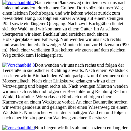
Nach einem Plankenweg orientieren wir uns nach
links und wandern durch einen Graben. Dort vollzieht unser Weg
einen leichten Rechtsbogen, und wir kehren wieder zurück zum
bewaldeten Hang. Es folgt ein kurzer Anstieg auf einem steinigen
Pfad sowie ein längerer Quergang. Nach zwei Bachgräben lichtet
sich der Wald, und wir kommen zu einem Gatter. Im Anschluss
überqueren wir einen Bachlauf und erreichen nach einem
Holzlagerplatz einen Fahrweg. Nun wenden wir uns nach rechts
und wandern innerhalb weniger Minuten hinauf zur Hutzenalm (990
m). Nach einer verdienten Rast kehren wir zuerst auf dem gleichen
Weg zurück zum Holzlagerplatz.
Dort wenden wir uns nach rechts und folgen der
Teerstraße in südöstlicher Richtung abwärts. Nach einem Waldstück
passieren wir in Birnbach den Wanderparkplatz und überqueren den
Moosertalbach. Nach einer Linkskurve gelangen wir zu einer
Verzweigung und biegen rechts ab. Nach wenigen Minuten wenden
wir uns nach rechts und folgen der Beschilderung Richtung Reit im
Winkl, Dorfmitte. Wir verlassen Birnbach und folgen einem
Karrenweg an einem Wegkreuz vorbei. An einer Baumreihe streben
wir weiter geradeaus und gelangen über einen Wiesenweg zu einem
Waldstück. Nun tauchen wir in den schattigen Wald ein und folgen
nach einer Holztreppe dem Waldweg zu einer Teerstraße.
Nun biegen wir links ab und spazieren entlang der