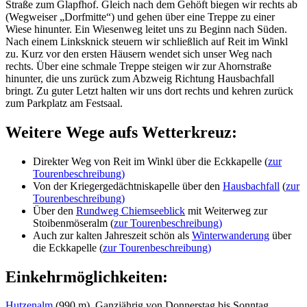
Straße zum Glapfhof. Gleich nach dem Gehöft biegen wir rechts ab
(Wegweiser „Dorfmitte“) und gehen über eine Treppe zu einer
Wiese hinunter. Ein Wiesenweg leitet uns zu Beginn nach Süden.
Nach einem Linksknick steuern wir schließlich auf Reit im Winkl
zu. Kurz vor den ersten Häusern wendet sich unser Weg nach
rechts. Über eine schmale Treppe steigen wir zur Ahornstraße
hinunter, die uns zurück zum Abzweig Richtung Hausbachfall
bringt. Zu guter Letzt halten wir uns dort rechts und kehren zurück
zum Parkplatz am Festsaal.
Weitere Wege aufs Wetterkreuz:
Direkter Weg von Reit im Winkl über die Eckkapelle (
zur
Tourenbeschreibung)
Von der Kriegergedächtniskapelle über den
Hausbachfall
(
zur
Tourenbeschreibung)
Über den
Rundweg Chiemseeblick
mit Weiterweg zur
Stoibenmöseralm (
zur Tourenbeschreibung)
Auch zur kalten Jahreszeit schön als
Winterwanderung
über
die Eckkapelle (
zur Tourenbeschreibung)
Einkehrmöglichkeiten:
Hutzenalm
(990 m). Ganzjährig von Donnerstag bis Sonntag