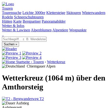
Touren
Tourensuche
Leichte 3000er
Klettersteige
Skitouren
Winterwandern
Rodeln
Schneeschuhtouren
Hütten
Karte
Bergpartner
Panoramabilder
Wetter & Infos
Wetter & Lawinen
Alpenblumen
Alpentiere
Wegpunkte
Startseite
›
Touren
›
Wetterkreuz
Chiemgauer Alpen
Wetterkreuz (1064 m) über den
Amthorsteig
T2
Aufstiegszeit