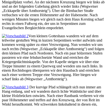
Minigolfplatz vorbei. An der nächsten Kreuzung biegen wir links ab
und an der folgenden Gabelung gleich wieder links (Wegweiser
„Eckkapelle über Amthorsteig“). Über die Birnbacher Straße
verbuchen wir die ersten Höhenmeter auf der Habenseite. Nach
wenigen Minuten biegen wir gleich nach dem Haus Kersting scharf
rechts in einen Fußweg ein, der uns in Serpentinen zum
Evangelischen Bergkirchlein emporleitet.
Vom kleinen Gotteshaus wandern wir auf dem
teilweise gestuften Weg in kurzen Serpentinen weiter aufwärts und
kommen wenig später zu einer Verzweigung. Nun wenden wir uns
nach rechts (Wegweiser „Eckkapelle über Amthorsteig“) und folgen
dem kleinen Pfad nach Nordosten. Nach ein paar hölzernen Stufen
passieren wir eine felsdurchsetzte Wand und erreichen die
Kriegergedächtniskapelle. Von der Kapelle steigen wir über eine
Treppe hinunter zu einem Querweg und wenden uns nach links. In
einem Rechtsbogen überqueren wir den Hausbach und erreichen
nach einer weiteren Treppe eine Verzweigung. Hier biegen wir
scharf links ab (Wegweiser „Amthorsteig“).
Der kurvige Pfad schlängelt sich nun immer am
Hang entlang, und wir wandern durch lichte Waldstücke und über
kleine Holzbrücken ostwärts. Nach einer Rastbank verlieren wir ein
paar Höhenmeter und treffen auf den Kreuzweg, der von Reit im
Winkl heraufkommt. Wir schwenken linkshaltend in diesen ein,