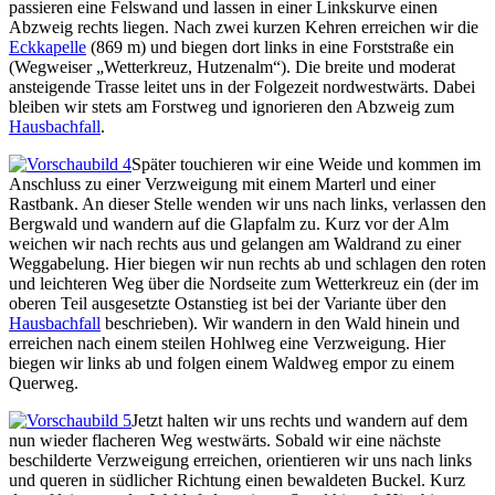
passieren eine Felswand und lassen in einer Linkskurve einen
Abzweig rechts liegen. Nach zwei kurzen Kehren erreichen wir die
Eckkapelle
(869 m) und biegen dort links in eine Forststraße ein
(Wegweiser „Wetterkreuz, Hutzenalm“). Die breite und moderat
ansteigende Trasse leitet uns in der Folgezeit nordwestwärts. Dabei
bleiben wir stets am Forstweg und ignorieren den Abzweig zum
Hausbachfall
.
Später touchieren wir eine Weide und kommen im
Anschluss zu einer Verzweigung mit einem Marterl und einer
Rastbank. An dieser Stelle wenden wir uns nach links, verlassen den
Bergwald und wandern auf die Glapfalm zu. Kurz vor der Alm
weichen wir nach rechts aus und gelangen am Waldrand zu einer
Weggabelung. Hier biegen wir nun rechts ab und schlagen den roten
und leichteren Weg über die Nordseite zum Wetterkreuz ein (der im
oberen Teil ausgesetzte Ostanstieg ist bei der Variante über den
Hausbachfall
beschrieben). Wir wandern in den Wald hinein und
erreichen nach einem steilen Hohlweg eine Verzweigung. Hier
biegen wir links ab und folgen einem Waldweg empor zu einem
Querweg.
Jetzt halten wir uns rechts und wandern auf dem
nun wieder flacheren Weg westwärts. Sobald wir eine nächste
beschilderte Verzweigung erreichen, orientieren wir uns nach links
und queren in südlicher Richtung einen bewaldeten Buckel. Kurz