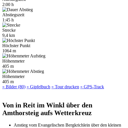
2:00 h
Abstiegszeit
1:45 h
Strecke
9,4 km
Höchster Punkt
1064 m
Höhenmeter
405 m
Höhenmeter
405 m
» Bilder (80)
» Gipfelbuch
» Tour drucken
» GPS-Track
Von in Reit im Winkl über den
Amthorsteig aufs Wetterkreuz
Anstieg vom Evangelischen Bergkrichlein über den kleinen