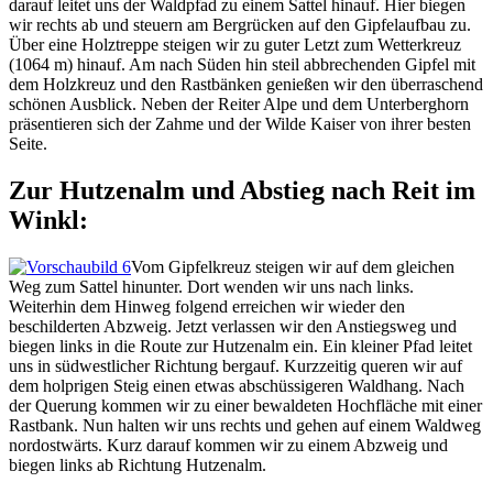
darauf leitet uns der Waldpfad zu einem Sattel hinauf. Hier biegen
wir rechts ab und steuern am Bergrücken auf den Gipfelaufbau zu.
Über eine Holztreppe steigen wir zu guter Letzt zum Wetterkreuz
(1064 m) hinauf. Am nach Süden hin steil abbrechenden Gipfel mit
dem Holzkreuz und den Rastbänken genießen wir den überraschend
schönen Ausblick. Neben der Reiter Alpe und dem Unterberghorn
präsentieren sich der Zahme und der Wilde Kaiser von ihrer besten
Seite.
Zur Hutzenalm und Abstieg nach Reit im
Winkl:
Vom Gipfelkreuz steigen wir auf dem gleichen
Weg zum Sattel hinunter. Dort wenden wir uns nach links.
Weiterhin dem Hinweg folgend erreichen wir wieder den
beschilderten Abzweig. Jetzt verlassen wir den Anstiegsweg und
biegen links in die Route zur Hutzenalm ein. Ein kleiner Pfad leitet
uns in südwestlicher Richtung bergauf. Kurzzeitig queren wir auf
dem holprigen Steig einen etwas abschüssigeren Waldhang. Nach
der Querung kommen wir zu einer bewaldeten Hochfläche mit einer
Rastbank. Nun halten wir uns rechts und gehen auf einem Waldweg
nordostwärts. Kurz darauf kommen wir zu einem Abzweig und
biegen links ab Richtung Hutzenalm.