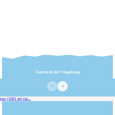
Touren in der Umgebung
‹
›
uz (1061 m) via...