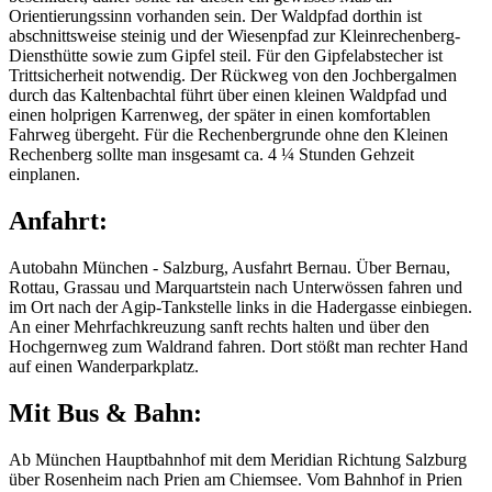
Orientierungssinn vorhanden sein. Der Waldpfad dorthin ist
abschnittsweise steinig und der Wiesenpfad zur Kleinrechenberg-
Diensthütte sowie zum Gipfel steil. Für den Gipfelabstecher ist
Trittsicherheit notwendig. Der Rückweg von den Jochbergalmen
durch das Kaltenbachtal führt über einen kleinen Waldpfad und
einen holprigen Karrenweg, der später in einen komfortablen
Fahrweg übergeht. Für die Rechenbergrunde ohne den Kleinen
Rechenberg sollte man insgesamt ca. 4 ¼ Stunden Gehzeit
einplanen.
Anfahrt:
Autobahn München - Salzburg, Ausfahrt Bernau. Über Bernau,
Rottau, Grassau und Marquartstein nach Unterwössen fahren und
im Ort nach der Agip-Tankstelle links in die Hadergasse einbiegen.
An einer Mehrfachkreuzung sanft rechts halten und über den
Hochgernweg zum Waldrand fahren. Dort stößt man rechter Hand
auf einen Wanderparkplatz.
Mit Bus & Bahn:
Ab München Hauptbahnhof mit dem Meridian Richtung Salzburg
über Rosenheim nach Prien am Chiemsee. Vom Bahnhof in Prien