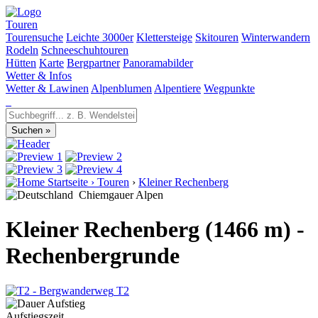
Touren
Tourensuche
Leichte 3000er
Klettersteige
Skitouren
Winterwandern
Rodeln
Schneeschuhtouren
Hütten
Karte
Bergpartner
Panoramabilder
Wetter & Infos
Wetter & Lawinen
Alpenblumen
Alpentiere
Wegpunkte
Startseite
›
Touren
›
Kleiner Rechenberg
Chiemgauer Alpen
Kleiner Rechenberg (1466 m) -
Rechenbergrunde
T2
Aufstiegszeit