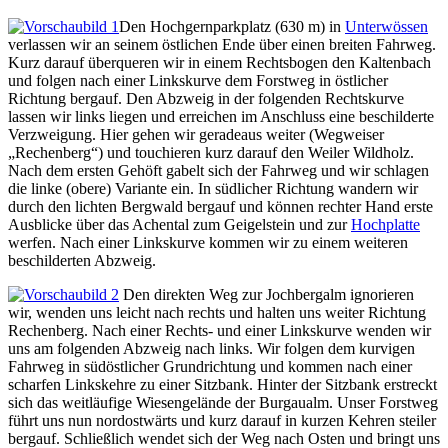
Den Hochgernparkplatz (630 m) in
Unterwössen
verlassen wir an seinem östlichen Ende über einen breiten Fahrweg.
Kurz darauf überqueren wir in einem Rechtsbogen den Kaltenbach
und folgen nach einer Linkskurve dem Forstweg in östlicher
Richtung bergauf. Den Abzweig in der folgenden Rechtskurve
lassen wir links liegen und erreichen im Anschluss eine beschilderte
Verzweigung. Hier gehen wir geradeaus weiter (Wegweiser
„Rechenberg“) und touchieren kurz darauf den Weiler Wildholz.
Nach dem ersten Gehöft gabelt sich der Fahrweg und wir schlagen
die linke (obere) Variante ein. In südlicher Richtung wandern wir
durch den lichten Bergwald bergauf und können rechter Hand erste
Ausblicke über das Achental zum Geigelstein und zur
Hochplatte
werfen. Nach einer Linkskurve kommen wir zu einem weiteren
beschilderten Abzweig.
Den direkten Weg zur Jochbergalm ignorieren
wir, wenden uns leicht nach rechts und halten uns weiter Richtung
Rechenberg. Nach einer Rechts- und einer Linkskurve wenden wir
uns am folgenden Abzweig nach links. Wir folgen dem kurvigen
Fahrweg in südöstlicher Grundrichtung und kommen nach einer
scharfen Linkskehre zu einer Sitzbank. Hinter der Sitzbank erstreckt
sich das weitläufige Wiesengelände der Burgaualm. Unser Forstweg
führt uns nun nordostwärts und kurz darauf in kurzen Kehren steiler
bergauf. Schließlich wendet sich der Weg nach Osten und bringt uns