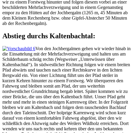
wir zu einem Forstweg hinunter und folgen diesem vorbei an einer
beschilderten Mehrfachverzweigung und in einem Gegenanstieg
empor zu den Hütten auf der Jochbergalm (1265 m, 45 Minuten ab
dem Kleinen Rechenberg bzw. ohne Gipfel-Abstecher 50 Minuten
ab der Rechenbergalm).
Abstieg durchs Kaltenbachtal:
Von den Jochbergalmen gehen wir wieder hinab in
die Einsattelung mit der Mehrfachverzweigung und halten uns am
Schilderbaum schräg rechts (Wegweiser „Unterwössen über
Kaltenbachtal“). In südwestlicher Richtung folgen wir einem breiten
Pfad abwärts und tauchen nach einer Rechtskurve in den lichten
Bergwald ein. Von einer Lichtung führt uns der Pfad steiler in
kurzen Kehren hinunter zu einem Forstweg. Wir überqueren den
Fahrweg und bleiben somit am Pfad, der uns weiterhin
nordwestlicher Grundrichtung bergab leitet. Später kommen wir zu
einer Brücke, die uns über den Kaltenbach führt. Unser Pfad geht
mehr und mehr in einen steinigen Karrenweg über. In der Folgezeit
bleiben wir am Kaltenbach und folgen dem rauschenden Bachlauf
durch den Taleinschnitt. Der holprige Karrenweg wird schon kurz
darauf von einem komfortablen Fahrweg abgelöst, über den wir
schließlich den Abzweig nahe des Weilers Wildholz erreichen. Dort
wenden wir uns nach rechts und kehren über den uns bekannten