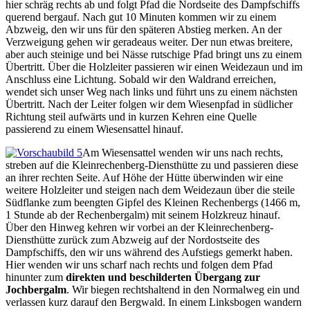
hier schräg rechts ab und folgt Pfad die Nordseite des Dampfschiffs
querend bergauf. Nach gut 10 Minuten kommen wir zu einem
Abzweig, den wir uns für den späteren Abstieg merken. An der
Verzweigung gehen wir geradeaus weiter. Der nun etwas breitere,
aber auch steinige und bei Nässe rutschige Pfad bringt uns zu einem
Übertritt. Über die Holzleiter passieren wir einen Weidezaun und im
Anschluss eine Lichtung. Sobald wir den Waldrand erreichen,
wendet sich unser Weg nach links und führt uns zu einem nächsten
Übertritt. Nach der Leiter folgen wir dem Wiesenpfad in südlicher
Richtung steil aufwärts und in kurzen Kehren eine Quelle
passierend zu einem Wiesensattel hinauf.
Am Wiesensattel wenden wir uns nach rechts,
streben auf die Kleinrechenberg-Diensthütte zu und passieren diese
an ihrer rechten Seite. Auf Höhe der Hütte überwinden wir eine
weitere Holzleiter und steigen nach dem Weidezaun über die steile
Südflanke zum beengten Gipfel des Kleinen Rechenbergs (1466 m,
1 Stunde ab der Rechenbergalm) mit seinem Holzkreuz hinauf.
Über den Hinweg kehren wir vorbei an der Kleinrechenberg-
Diensthütte zurück zum Abzweig auf der Nordostseite des
Dampfschiffs, den wir uns während des Aufstiegs gemerkt haben.
Hier wenden wir uns scharf nach rechts und folgen dem Pfad
hinunter zum
direkten und beschilderten Übergang zur
Jochbergalm
. Wir biegen rechtshaltend in den Normalweg ein und
verlassen kurz darauf den Bergwald. In einem Linksbogen wandern