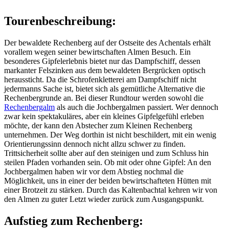
Tourenbeschreibung:
Der bewaldete Rechenberg auf der Ostseite des Achentals erhält
vorallem wegen seiner bewirtschaften Almen Besuch. Ein
besonderes Gipfelerlebnis bietet nur das Dampfschiff, dessen
markanter Felszinken aus dem bewaldeten Bergrücken optisch
heraussticht. Da die Schrofenkletterei am Dampfschiff nicht
jedermanns Sache ist, bietet sich als gemütliche Alternative die
Rechenbergrunde an. Bei dieser Rundtour werden sowohl die
Rechenbergalm
als auch die Jochbergalmen passiert. Wer dennoch
zwar kein spektakuläres, aber ein kleines Gipfelgefühl erleben
möchte, der kann den Abstecher zum Kleinen Rechenberg
unternehmen. Der Weg dorthin ist nicht beschildert, mit ein wenig
Orientierungssinn dennoch nicht allzu schwer zu finden.
Trittsicherheit sollte aber auf den steinigen und zum Schluss hin
steilen Pfaden vorhanden sein. Ob mit oder ohne Gipfel: An den
Jochbergalmen haben wir vor dem Abstieg nochmal die
Möglichkeit, uns in einer der beiden bewirtschafteten Hütten mit
einer Brotzeit zu stärken. Durch das Kaltenbachtal kehren wir von
den Almen zu guter Letzt wieder zurück zum Ausgangspunkt.
Aufstieg zum Rechenberg: