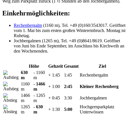
Weg zum Parkplatz zurück (1 ½ Stunden ab den Jochbergalmen).
Einkehrmöglichkeiten:
Rechenbergalm
(1160 m), Tel. +49 (0)160/3543017. Geöffnet
vom 1. Mai bis zum ersten großen Wintereinbruch. Montag ist
Ruhetag.
Jochbergalmen (1265 m), Tel. +49 (0)8641/8619. Geöffnet
von Juni bis Ende September, im Anschluss bis Kirchweih an
den Wochenenden.
Höhe
Gehzeit
Gesamt
Ziel
630
- 1160
+ 1:45
1:45
Rechenbergalm
m
m
1160
- 1466
+ 1:00
2:45
Kleiner Rechenberg
m
m
1466
- 1265
+ 0:45
3:30
Jochbergalmen
m
m
1265
- 630
Hochgernparkplatz
+ 1:30
5:00
m
m
Unterwössen