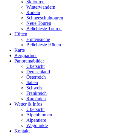
Skitouren
Winterwandern
Rodeln
Schneeschuhtouren
Neue Touren
Beliebteste Touren
Hütten
Hüttensuche
Beliebteste Hütten
Karte
Bergpartner
Panoramabilder
Übersicht
Deutschland
Österreich
Italien
Schweiz
Frankreich
Rumänien
Wetter & Infos
Übersicht
Alpenblumen
Alpentiere
Wegpunkte
Kontakt