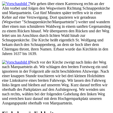
Wir gehen über einen Karrenweg rechts an der
Alm vorbei und folgen den Wegweisern Richtung Schnappenkirche
und Marquartstein. Gut fünf Minuten später treffen wir in einer
Kehre auf eine Verzweigung. Dort spazieren wir geradeaus
(Wegweiser "Schnappenkirche/Marquartstein") weiter und wandern
über einen nun schmäleren Waldweg in einem sanften Gegenanstieg
zu einem Rücken hinauf. Wir überqueren den Rücken und der Weg
leitet uns im Anschluss durch lichten Wald hinab zur
Schnappenkirche. Die Kirche heißt eigentlich St. Wolfgang und
bekam durch den Schnappenberg, an dem sie hoch über dem
Chiemgau thront, ihren Namen. Erbaut wurde das Kirchlein in den
Jahren 1637 bis 1639.
Noch vor der Kirche zweigt nach links der Weg
nach Marquartstein ab. Wir schlagen den breiten Forstweg ein und
ignorieren in der Folgezeit alle nicht beschilderten Abzweige. Nach
einer knappen Stunde touchieren wir bei drei kleinen Holzhütten
eine Linkskurve eines breiten Fahrwegs. Wir lassen den Fahrweg
links liegen und bleiben auf unserem Weg. Kurz darauf treffen wir
oberhalb des Parkplatzes auf den Aufstiegsweg. Wir wenden uns
nach rechts, wählen bei der folgenden Gabelung den linken Weg
und erreichen kurz darauf mit dem Hochgernparkplatz unseren
Ausgangspunkt oberhalb von Marquartstein.