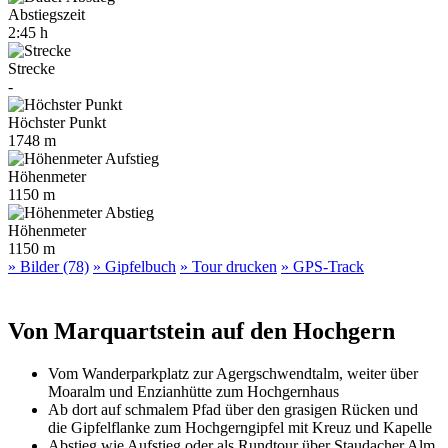
Abstiegszeit
2:45 h
Strecke
-
Höchster Punkt
1748 m
Höhenmeter
1150 m
Höhenmeter
1150 m
» Bilder (78)
» Gipfelbuch
» Tour drucken
» GPS-Track
Von Marquartstein auf den Hochgern
Vom Wanderparkplatz zur Agergschwendtalm, weiter über
Moaralm und Enzianhütte zum Hochgernhaus
Ab dort auf schmalem Pfad über den grasigen Rücken und
die Gipfelflanke zum Hochgerngipfel mit Kreuz und Kapelle
Abstieg wie Aufstieg oder als Rundtour über Staudacher Alm