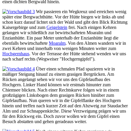
einen dichten Bergwald hinein.
Wir passieren ein Wegkreuz und erreichen wenig
später eine Bergwachthütte. Vor der Hütte biegen wir links ab und
schon kurz darauf lichtet sich der Wald und gibt den Blick Richtung
Kaisergebirge und zum
Geigelstein
frei. Nach einigen Kehren
gelangen wir schließlich zur bewirtschafteten Moaralm und
Enzianhütte. Ein paar Meter unterhalb der Enzianhütte liegt die
ebenfalls bewirtschaftete
Moaralm
. Von den Almen wandern wir in
zwei Kehren und innerhalb von wenigen Minuten weiter zum
Hochgernhaus
. Vor der Terrasse der Hütte stehend wenden wir uns
nach scharf rechts (Wegweiser "Hochgerngipfel").
Über einen schmalen Pfad spazieren wir in
mäßiger Steigung hinauf zu einem grasigen Bergrücken. Am
Rücken angelangt sehen wir vor uns den Gipfelaufbau des
Hochgern. Linker Hand können wir erstmals hinunter zum
Chiemsee blicken. Nach einer Rechtskurve folgen wir in einem
großzügigen Linksbogen dem grasigen Rücken hinüber zum
Gipfelaufbau. Nun queren wir in die Gipfelflanke des Hochgern
hinein und treffen nach kurzer Zeit auf den Abzweig zur Staudacher
Alm und zur Schnappenkirche. Diese Verzweigung prägen wir uns
für den Rückweg ein. Doch zuvor wollen wir dem Gipfel einen
Besuch abstatten und gehen geradeaus weiter.