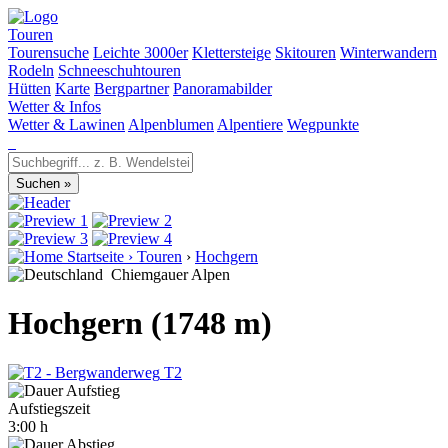
Touren
Tourensuche
Leichte 3000er
Klettersteige
Skitouren
Winterwandern
Rodeln
Schneeschuhtouren
Hütten
Karte
Bergpartner
Panoramabilder
Wetter & Infos
Wetter & Lawinen
Alpenblumen
Alpentiere
Wegpunkte
Startseite
›
Touren
›
Hochgern
Chiemgauer Alpen
Hochgern (1748 m)
T2
Aufstiegszeit
3:00 h