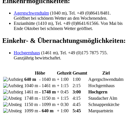
Einkehrmöglichkeiten:
Agergschwendtalm
(1040 m), Tel. +49 (0)8641/8481.
Geöffnet bei schönem Wetter an den Wochenenden.
Enzianhütte (1410 m), Tel. +49 (0)8641/61566. Von Mai bis
Ende Oktober bei schönem Wetter geöffnet.
Einkehr- & Übernachtungsmöglichkeiten:
Hochgernhaus
(1461 m), Tel. +49 (0)175 7875 755.
Ganzjährig bewirtschaftet.
Höhe
Gehzeit
Gesamt
Ziel
640 m
- 1040 m
+ 1:00
1:00
Agergschwendtalm
1040 m
- 1461 m
+ 1:15
2:15
Hochgernhaus
1461 m
- 1748 m
+ 0:45
3:00
Hochgern
1748 m
- 1150 m
+ 1:15
4:15
Staudacher Alm
1150 m
- 1099 m
+ 0:30
4:45
Schnappenkirche
1099 m
- 640 m
+ 1:00
5:45
Marquartstein