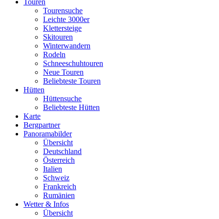
Touren
Tourensuche
Leichte 3000er
Klettersteige
Skitouren
Winterwandern
Rodeln
Schneeschuhtouren
Neue Touren
Beliebteste Touren
Hütten
Hüttensuche
Beliebteste Hütten
Karte
Bergpartner
Panoramabilder
Übersicht
Deutschland
Österreich
Italien
Schweiz
Frankreich
Rumänien
Wetter & Infos
Übersicht