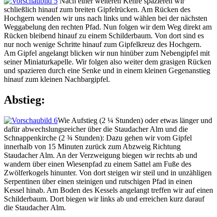
Nach einer weiteren Kehre spazieren wir
schließlich hinauf zum breiten Gipfelrücken. Am Rücken des
Hochgern wenden wir uns nach links und wählen bei der nächsten
Weggabelung den rechten Pfad. Nun folgen wir dem Weg direkt am
Rücken bleibend hinauf zu einem Schilderbaum. Von dort sind es
nur noch wenige Schritte hinauf zum Gipfelkreuz des Hochgern.
Am Gipfel angelangt blicken wir nun hinüber zum Nebengipfel mit
seiner Miniaturkapelle. Wir folgen also weiter dem grasigen Rücken
und spazieren durch eine Senke und in einem kleinen Gegenanstieg
hinauf zum kleinen Nachbargipfel.
Abstieg:
Wie Aufstieg (2 ¼ Stunden) oder etwas länger und
dafür abwechslungsreicher über die Staudacher Alm und die
Schnappenkirche (2 ¾ Stunden): Dazu gehen wir vom Gipfel
innerhalb von 15 Minuten zurück zum Abzweig Richtung
Staudacher Alm. An der Verzweigung biegen wir rechts ab und
wandern über einen Wiesenpfad zu einem Sattel am Fuße des
Zwölferkogels hinunter. Von dort steigen wir steil und in unzähligen
Serpentinen über einen steinigen und rutschigen Pfad in einen
Kessel hinab. Am Boden des Kessels angelangt treffen wir auf einen
Schilderbaum. Dort biegen wir links ab und erreichen kurz darauf
die Staudacher Alm.