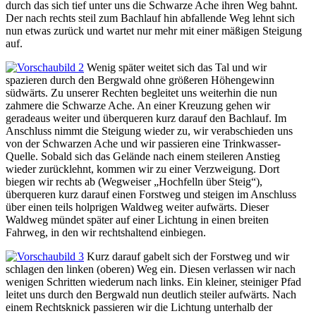
durch das sich tief unter uns die Schwarze Ache ihren Weg bahnt.
Der nach rechts steil zum Bachlauf hin abfallende Weg lehnt sich
nun etwas zurück und wartet nur mehr mit einer mäßigen Steigung
auf.
Wenig später weitet sich das Tal und wir
spazieren durch den Bergwald ohne größeren Höhengewinn
südwärts. Zu unserer Rechten begleitet uns weiterhin die nun
zahmere die Schwarze Ache. An einer Kreuzung gehen wir
geradeaus weiter und überqueren kurz darauf den Bachlauf. Im
Anschluss nimmt die Steigung wieder zu, wir verabschieden uns
von der Schwarzen Ache und wir passieren eine Trinkwasser-
Quelle. Sobald sich das Gelände nach einem steileren Anstieg
wieder zurücklehnt, kommen wir zu einer Verzweigung. Dort
biegen wir rechts ab (Wegweiser „Hochfelln über Steig“),
überqueren kurz darauf einen Forstweg und steigen im Anschluss
über einen teils holprigen Waldweg weiter aufwärts. Dieser
Waldweg mündet später auf einer Lichtung in einen breiten
Fahrweg, in den wir rechtshaltend einbiegen.
Kurz darauf gabelt sich der Forstweg und wir
schlagen den linken (oberen) Weg ein. Diesen verlassen wir nach
wenigen Schritten wiederum nach links. Ein kleiner, steiniger Pfad
leitet uns durch den Bergwald nun deutlich steiler aufwärts. Nach
einem Rechtsknick passieren wir die Lichtung unterhalb der