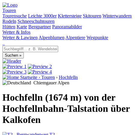
Touren
Tourensuche
Leichte 3000er
Klettersteige
Skitouren
Winterwandern
Rodeln
Schneeschuhtouren
Hütten
Karte
Bergpartner
Panoramabilder
Wetter & Infos
Wetter & Lawinen
Alpenblumen
Alpentiere
Wegpunkte
Startseite
›
Touren
›
Hochfelln
Chiemgauer Alpen
Hochfelln (1674 m) von der
Hochfellnbahn-Talstation über
Kalkofen
T2