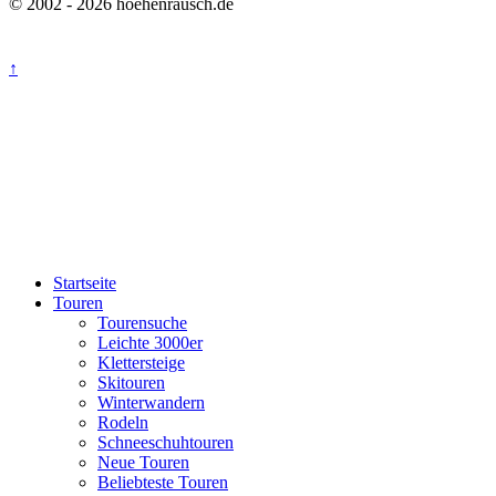
© 2002 - 2026 hoehenrausch.de
↑
Startseite
Touren
Tourensuche
Leichte 3000er
Klettersteige
Skitouren
Winterwandern
Rodeln
Schneeschuhtouren
Neue Touren
Beliebteste Touren