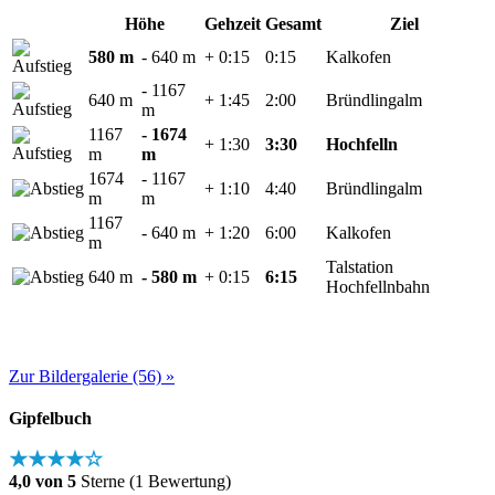
Höhe
Gehzeit
Gesamt
Ziel
580 m
- 640 m
+ 0:15
0:15
Kalkofen
- 1167
640 m
+ 1:45
2:00
Bründlingalm
m
1167
- 1674
+ 1:30
3:30
Hochfelln
m
m
1674
- 1167
+ 1:10
4:40
Bründlingalm
m
m
1167
- 640 m
+ 1:20
6:00
Kalkofen
m
Talstation
640 m
- 580 m
+ 0:15
6:15
Hochfellnbahn
Zur Bildergalerie (56) »
Gipfelbuch
★★★★☆
4,0 von 5
Sterne (1 Bewertung)