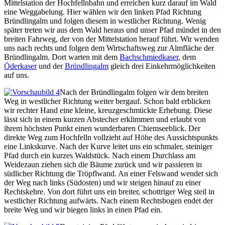
Mittelstation der Hochfellnbahn und erreichen kurz darauf im Wald
eine Weggabelung. Hier wählen wir den linken Pfad Richtung
Bründlingalm und folgen diesem in westlicher Richtung. Wenig
später treten wir aus dem Wald heraus und unser Pfad mündet in den
breiten Fahrweg, der von der Mittelstation herauf führt. Wir wenden
uns nach rechts und folgen dem Wirtschaftsweg zur Almfläche der
Bründlingalm. Dort warten mit dem
Bachschmiedkaser
, dem
Öderkaser
und der
Bründlingalm
gleich drei Einkehrmöglichkeiten
auf uns.
Nach der Bründlingalm folgen wir dem breiten
Weg in westlicher Richtung weiter bergauf. Schon bald erblicken
wir rechter Hand eine kleine, kreuzgeschmückte Erhebung. Diese
lässt sich in einem kurzen Abstecher erklimmen und erlaubt von
ihrem höchsten Punkt einen wunderbaren Chiemseeblick. Der
direkte Weg zum Hochfelln vollzieht auf Höhe des Aussichtspunkts
eine Linkskurve. Nach der Kurve leitet uns ein schmaler, steiniger
Pfad durch ein kurzes Waldstück. Nach einem Durchlass am
Weidezaun ziehen sich die Bäume zurück und wir passieren in
südlicher Richtung die Tröpflwand. An einer Felswand wendet sich
der Weg nach links (Südosten) und wir steigen hinauf zu einer
Rechtskehre. Von dort führt uns ein breiter, schottriger Weg steil in
westlicher Richtung aufwärts. Nach einem Rechtsbogen endet der
breite Weg und wir biegen links in einen Pfad ein.