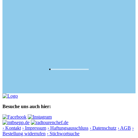
Besuche uns auch hier:
› Kontakt
› Impressum
› Haftungsausschluss
› Datenschutz
› AGB
›
Bestellung widerrufen
› Stichwortsuche