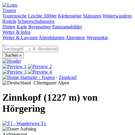
Touren
Tourensuche
Leichte 3000er
Klettersteige
Skitouren
Winterwandern
Rodeln
Schneeschuhtouren
Hütten
Karte
Bergpartner
Panoramabilder
Wetter & Infos
Wetter & Lawinen
Alpenblumen
Alpentiere
Wegpunkte
Startseite
›
Touren
›
Zinnkopf
Chiemgauer Alpen
Zinnkopf (1227 m) von
Hörgering
T1
Aufstiegszeit