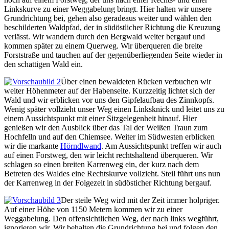
Linkskurve zu einer Weggabelung bringt. Hier halten wir unsere
Grundrichtung bei, gehen also geradeaus weiter und wählen den
beschilderten Waldpfad, der in südöstlicher Richtung die Kreuzung
verlässt. Wir wandern durch den Bergwald weiter bergauf und
kommen später zu einem Querweg. Wir überqueren die breite
Forststraße und tauchen auf der gegenüberliegenden Seite wieder in
den schattigen Wald ein.
Über einen bewaldeten Rücken verbuchen wir
weiter Höhenmeter auf der Habenseite. Kurzzeitig lichtet sich der
Wald und wir erblicken vor uns den Gipfelaufbau des Zinnkopfs.
Wenig später vollzieht unser Weg einen Linksknick und leitet uns zu
einem Aussichtspunkt mit einer Sitzgelegenheit hinauf. Hier
genießen wir den Ausblick über das Tal der Weißen Traun zum
Hochfelln und auf den Chiemsee. Weiter im Südwesten erblicken
wir die markante
Hörndlwand
. Am Aussichtspunkt treffen wir auch
auf einen Forstweg, den wir leicht rechtshaltend überqueren. Wir
schlagen so einen breiten Karrenweg ein, der kurz nach dem
Betreten des Waldes eine Rechtskurve vollzieht. Steil führt uns nun
der Karrenweg in der Folgezeit in südösticher Richtung bergauf.
Der steile Weg wird mit der Zeit immer holpriger.
Auf einer Höhe von 1150 Metern kommen wir zu einer
Weggabelung. Den offensichtlichen Weg, der nach links wegführt,
ignorieren wir. Wir behalten die Grundrichtung bei und folgen den