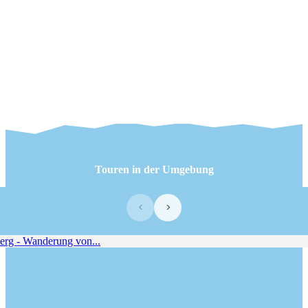
Touren in der Umgebung
‹
›
g - Wanderung von...