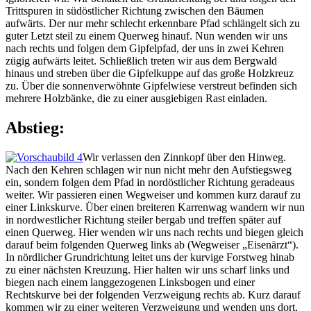
Trittspuren in südöstlicher Richtung zwischen den Bäumen
aufwärts. Der nur mehr schlecht erkennbare Pfad schlängelt sich zu
guter Letzt steil zu einem Querweg hinauf. Nun wenden wir uns
nach rechts und folgen dem Gipfelpfad, der uns in zwei Kehren
zügig aufwärts leitet. Schließlich treten wir aus dem Bergwald
hinaus und streben über die Gipfelkuppe auf das große Holzkreuz
zu. Über die sonnenverwöhnte Gipfelwiese verstreut befinden sich
mehrere Holzbänke, die zu einer ausgiebigen Rast einladen.
Abstieg:
Wir verlassen den Zinnkopf über den Hinweg.
Nach den Kehren schlagen wir nun nicht mehr den Aufstiegsweg
ein, sondern folgen dem Pfad in nordöstlicher Richtung geradeaus
weiter. Wir passieren einen Wegweiser und kommen kurz darauf zu
einer Linkskurve. Über einen breiteren Karrenwag wandern wir nun
in nordwestlicher Richtung steiler bergab und treffen später auf
einen Querweg. Hier wenden wir uns nach rechts und biegen gleich
darauf beim folgenden Querweg links ab (Wegweiser „Eisenärzt“).
In nördlicher Grundrichtung leitet uns der kurvige Forstweg hinab
zu einer nächsten Kreuzung. Hier halten wir uns scharf links und
biegen nach einem langgezogenen Linksbogen und einer
Rechtskurve bei der folgenden Verzweigung rechts ab. Kurz darauf
kommen wir zu einer weiteren Verzweigung und wenden uns dort,