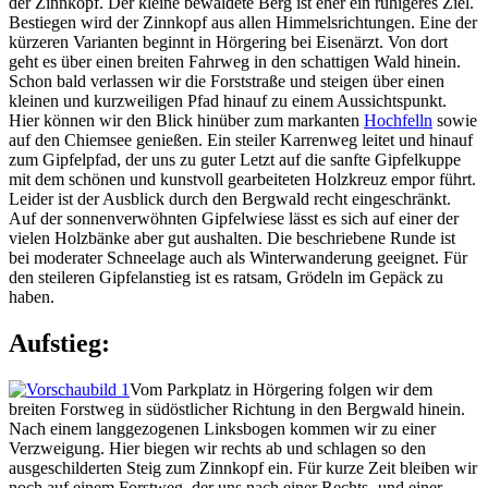
der Zinnkopf. Der kleine bewaldete Berg ist eher ein ruhigeres Ziel.
Bestiegen wird der Zinnkopf aus allen Himmelsrichtungen. Eine der
kürzeren Varianten beginnt in Hörgering bei Eisenärzt. Von dort
geht es über einen breiten Fahrweg in den schattigen Wald hinein.
Schon bald verlassen wir die Forststraße und steigen über einen
kleinen und kurzweiligen Pfad hinauf zu einem Aussichtspunkt.
Hier können wir den Blick hinüber zum markanten
Hochfelln
sowie
auf den Chiemsee genießen. Ein steiler Karrenweg leitet und hinauf
zum Gipfelpfad, der uns zu guter Letzt auf die sanfte Gipfelkuppe
mit dem schönen und kunstvoll gearbeiteten Holzkreuz empor führt.
Leider ist der Ausblick durch den Bergwald recht eingeschränkt.
Auf der sonnenverwöhnten Gipfelwiese lässt es sich auf einer der
vielen Holzbänke aber gut aushalten. Die beschriebene Runde ist
bei moderater Schneelage auch als Winterwanderung geeignet. Für
den steileren Gipfelanstieg ist es ratsam, Grödeln im Gepäck zu
haben.
Aufstieg:
Vom Parkplatz in Hörgering folgen wir dem
breiten Forstweg in südöstlicher Richtung in den Bergwald hinein.
Nach einem langgezogenen Linksbogen kommen wir zu einer
Verzweigung. Hier biegen wir rechts ab und schlagen so den
ausgeschilderten Steig zum Zinnkopf ein. Für kurze Zeit bleiben wir
noch auf einem Forstweg, der uns nach einer Rechts- und einer