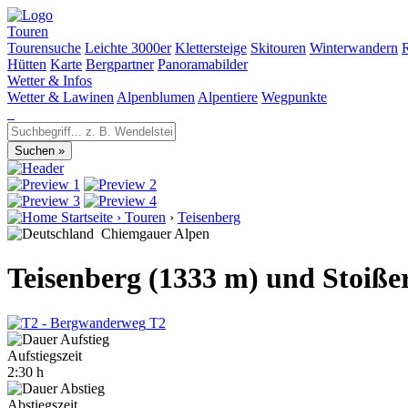
Touren
Tourensuche
Leichte 3000er
Klettersteige
Skitouren
Winterwandern
Hütten
Karte
Bergpartner
Panoramabilder
Wetter & Infos
Wetter & Lawinen
Alpenblumen
Alpentiere
Wegpunkte
Startseite
›
Touren
›
Teisenberg
Chiemgauer Alpen
Teisenberg (1333 m) und Stoiße
T2
Aufstiegszeit
2:30 h
Abstiegszeit