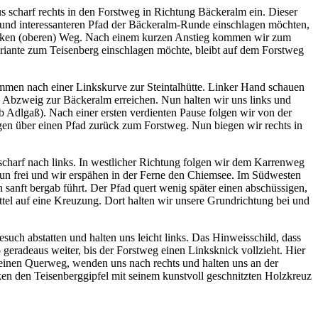
 scharf rechts in den Forstweg in Richtung Bäckeralm ein. Dieser
 und interessanteren Pfad der Bäckeralm-Runde einschlagen möchten,
 linken (oberen) Weg. Nach einem kurzen Anstieg kommen wir zum
ariante zum Teisenberg einschlagen möchte, bleibt auf dem Forstweg
mmen nach einer Linkskurve zur Steintalhütte. Linker Hand schauen
n Abzweig zur Bäckeralm erreichen. Nun halten wir uns links und
Adlgaß). Nach einer ersten verdienten Pause folgen wir von der
en über einen Pfad zurück zum Forstweg. Nun biegen wir rechts in
charf nach links. In westlicher Richtung folgen wir dem Karrenweg
raun frei und wir erspähen in der Ferne den Chiemsee. Im Südwesten
sanft bergab führt. Der Pfad quert wenig später einen abschüssigen,
el auf eine Kreuzung. Dort halten wir unsere Grundrichtung bei und
uch abstatten und halten uns leicht links. Das Hinweisschild, dass
geradeaus weiter, bis der Forstweg einen Linksknick vollzieht. Hier
 einen Querweg, wenden uns nach rechts und halten uns an der
en den Teisenberggipfel mit seinem kunstvoll geschnitzten Holzkreuz