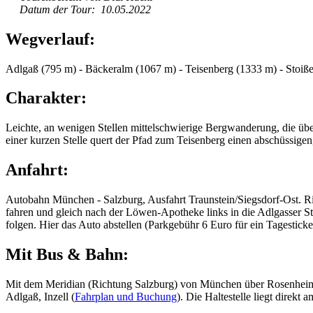
Datum der Tour: 10.05.2022
Wegverlauf:
Adlgaß (795 m) - Bäckeralm (1067 m) - Teisenberg (1333 m) - Stoiße
Charakter:
Leichte, an wenigen Stellen mittelschwierige Bergwanderung, die üb
einer kurzen Stelle quert der Pfad zum Teisenberg einen abschüssige
Anfahrt:
Autobahn München - Salzburg, Ausfahrt Traunstein/Siegsdorf-Ost. Ri
fahren und gleich nach der Löwen-Apotheke links in die Adlgasser St
folgen. Hier das Auto abstellen (Parkgebühr 6 Euro für ein Tagesticke
Mit Bus & Bahn:
Mit dem Meridian (Richtung Salzburg) von München über Rosenheim n
Adlgaß, Inzell (
Fahrplan und Buchung
). Die Haltestelle liegt direkt