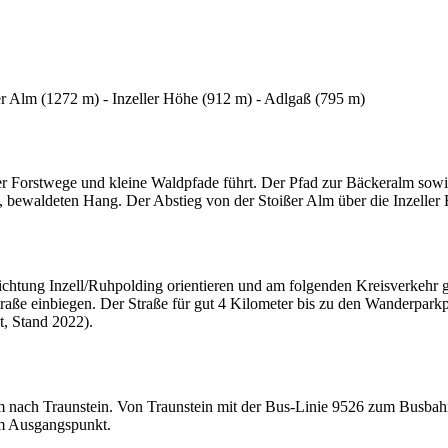
r Alm (1272 m) - Inzeller Höhe (912 m) - Adlgaß (795 m)
er Forstwege und kleine Waldpfade führt. Der Pfad zur Bäckeralm sow
n, bewaldeten Hang. Der Abstieg von der Stoißer Alm über die Inzeller
chtung Inzell/Ruhpolding orientieren und am folgenden Kreisverkehr g
raße einbiegen. Der Straße für gut 4 Kilometer bis zu den Wanderparkp
t, Stand 2022).
ach Traunstein. Von Traunstein mit der Bus-Linie 9526 zum Busbahnhof
 am Ausgangspunkt.