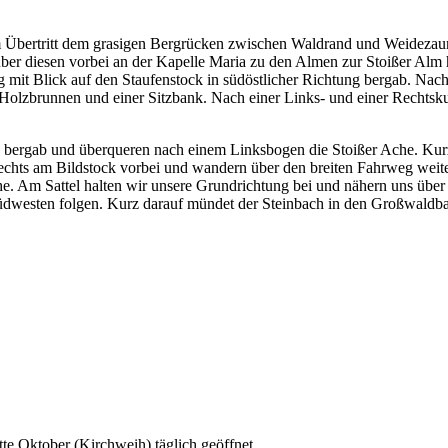
m Übertritt dem grasigen Bergrücken zwischen Waldrand und Weidezaun 
er diesen vorbei an der Kapelle Maria zu den Almen zur Stoißer Alm 
mit Blick auf den Staufenstock in südöstlicher Richtung bergab. Nac
olzbrunnen und einer Sitzbank. Nach einer Links- und einer Rechtsku
 bergab und überqueren nach einem Linksbogen die Stoißer Ache. Kurz
 rechts am Bildstock vorbei und wandern über den breiten Fahrweg weit
he. Am Sattel halten wir unsere Grundrichtung bei und nähern uns üb
Südwesten folgen. Kurz darauf mündet der Steinbach in den Großwaldba
.
e Oktober (Kirchweih) täglich geöffnet.