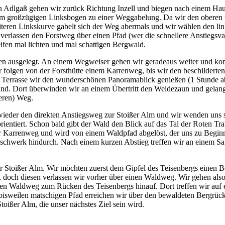
n Adlgaß gehen wir zurück Richtung Inzell und biegen nach einem Haus
inem großzügigen Linksbogen zu einer Weggabelung. Da wir den oberen
 weiteren Linkskurve gabelt sich der Weg abermals und wir wählen den
verlassen den Forstweg über einen Pfad (wer die schnellere Anstiegsv
eifen mal lichten und mal schattigen Bergwald.
ken ausgelegt. An einem Wegweiser gehen wir geradeaus weiter und ko
 folgen von der Forsthütte einem Karrenweg, bis wir den beschilderte
errasse wir den wunderschönen Panoramablick genießen (1 Stunde ab 
d. Dort überwinden wir an einem Übertritt den Weidezaun und gelang
eren) Weg.
wieder den direkten Anstiegsweg zur Stoißer Alm und wir wenden uns s
rientiert. Schon bald gibt der Wald den Blick auf das Tal der Roten T
der Karrenweg und wird von einem Waldpfad abgelöst, der uns zu Beginn 
hwerk hindurch. Nach einem kurzen Abstieg treffen wir an einem Satt
r Stoißer Alm. Wir möchten zuerst dem Gipfel des Teisenbergs einen Bes
 doch diesen verlassen wir vorher über einen Waldweg. Wir gehen also 
hen Waldweg zum Rücken des Teisenbergs hinauf. Dort treffen wir auf
isweilen matschigen Pfad erreichen wir über den bewaldeten Bergrück
toißer Alm, die unser nächstes Ziel sein wird.