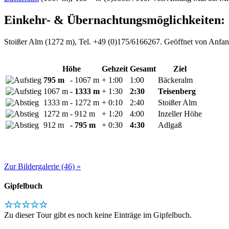
Einkehr- & Übernachtungsmöglichkeiten:
Stoißer Alm (1272 m), Tel. +49 (0)175/6166267. Geöffnet von Anfan
Höhe
Gehzeit
Gesamt
Ziel
795 m
- 1067 m
+ 1:00
1:00
Bäckeralm
1067 m
- 1333 m
+ 1:30
2:30
Teisenberg
1333 m
- 1272 m
+ 0:10
2:40
Stoißer Alm
1272 m
- 912 m
+ 1:20
4:00
Inzeller Höhe
912 m
- 795 m
+ 0:30
4:30
Adlgaß
Zur Bildergalerie (46) »
Gipfelbuch
☆☆☆☆☆
Zu dieser Tour gibt es noch keine Einträge im Gipfelbuch.