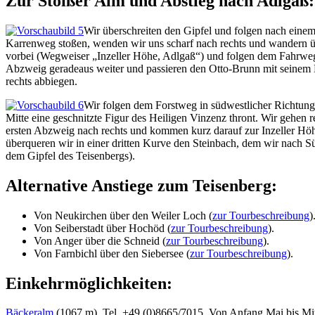
Zur Stoißer Alm und Abstieg nach Adlgaß:
Wir überschreiten den Gipfel und folgen nach eine
Karrenweg stoßen, wenden wir uns scharf nach rechts und wandern üb
vorbei (Wegweiser „Inzeller Höhe, Adlgaß“) und folgen dem Fahrweg 
Abzweig geradeaus weiter und passieren den Otto-Brunn mit seinem H
rechts abbiegen.
Wir folgen dem Forstweg in südwestlicher Richtung
Mitte eine geschnitzte Figur des Heiligen Vinzenz thront. Wir gehen
ersten Abzweig nach rechts und kommen kurz darauf zur Inzeller Hö
überqueren wir in einer dritten Kurve den Steinbach, dem wir nach 
dem Gipfel des Teisenbergs).
Alternative Anstiege zum Teisenberg:
Von Neukirchen über den Weiler Loch (
zur Tourbeschreibung
)
Von Seiberstadt über Hochöd (
zur Tourbeschreibung
).
Von Anger über die Schneid (
zur Tourbeschreibung
).
Von Farnbichl über den Siebersee (
zur Tourbeschreibung
).
Einkehrmöglichkeiten:
Bäckeralm
(1067 m), Tel. +49 (0)8665/7015. Von Anfang Mai bis Mitt