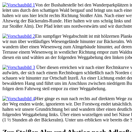
Von der Bushaltestelle bei den Wanderparkplätzen i
leitet uns durch den schattigen Wald bergauf und bringt uns nach e
halten wir uns hier leicht rechts Richtung Stoißer Alm. Nach einer
Abzweig der Bäckeralm-Runde. Hier halten wir uns schräg links und 
zur Stoißer Alm). Der Pfad leitet uns nordwestwärts und wir durchstr
Ein sumpfiger Wegabschnitt ist mit hölzernen Plan
wir nun über weitläufiges Wiesengelände hinunter zur Bäckeralm. Wir
wandern über einen Wiesenweg zum Almgebäude hinunter, auf deren T
Terrasse einem Wiesenweg in westlicher Richtung empor zum Waldran
diesen ein und wählen an der folgenden Weggabelung den linken (ob
Über diesen erreichen wir nach einer Rechtskurve 
aufwärts, der sich nach einem Rechtsbogen schließlich nach Norden o
schauen wir hinunter zur Ortschaft Inzell. An einer Lichtung endet 
bewaldeten Hang und führt uns im Anschluss zwischen niedrigem Busc
folgen dem Fahrweg steil empor zu einer Weggabelung.
Hier ginge es nun nach rechts auf direktem Wege zu
der Weg enden würde, ignorieren wir. Der Forstweg endet tatsächlich,
halten wir unsere Grundrichtung bei und wandern über einen deutlic
folgenden Weggabelung links. Über einen wurzeligen und bei Nässe b
(1 ½ Stunden ab der Bäckeralm). Unter uns erblicken wir bereits die S