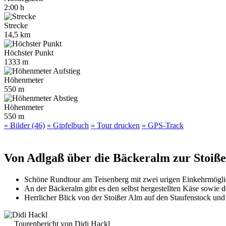
2:00 h
Strecke
14,5 km
Höchster Punkt
1333 m
Höhenmeter
550 m
Höhenmeter
550 m
» Bilder (46)
» Gipfelbuch
» Tour drucken
» GPS-Track
Von Adlgaß über die Bäckeralm zur Stoiß
Schöne Rundtour am Teisenberg mit zwei urigen Einkehrmögli
An der Bäckeralm gibt es den selbst hergestellten Käse sowie
Herrlicher Blick von der Stoißer Alm auf den Staufenstock un
Tourenbericht von Didi Hackl