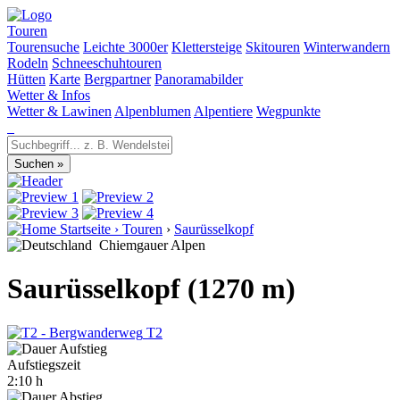
Touren
Tourensuche
Leichte 3000er
Klettersteige
Skitouren
Winterwandern
Rodeln
Schneeschuhtouren
Hütten
Karte
Bergpartner
Panoramabilder
Wetter & Infos
Wetter & Lawinen
Alpenblumen
Alpentiere
Wegpunkte
Startseite
›
Touren
›
Saurüsselkopf
Chiemgauer Alpen
Saurüsselkopf (1270 m)
T2
Aufstiegszeit
2:10 h