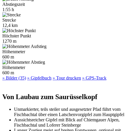
Abstiegszeit
1:55 h
Strecke
12,4 km
Höchster Punkt
1270 m
Höhenmeter
600 m
Höhenmeter
600 m
» Bilder (35)
» Gipfelbuch
» Tour drucken
» GPS-Track
Von Laubau zum Saurüsselkopf
Unmarkierter, teils steiler und ausgesetzter Pfad führt vom
Fischbachtal über einen Latschenvorgipfel zum Hauptgipfel
Aussichtsreicher Gipfel mit Blick auf Chiemgauer Alpen,
Fischbachtal und Loferer Steinberge
Langer Zustieg meist auf breiten Forstwegen, optional mit