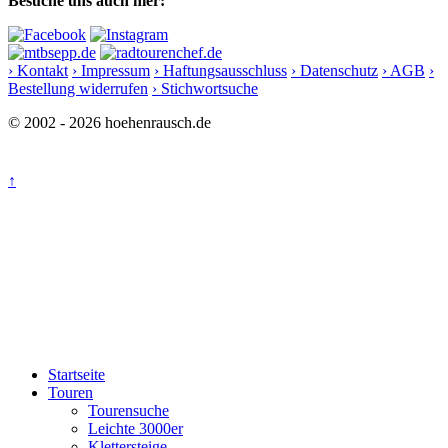
Besuche uns auch hier:
› Kontakt
› Impressum
› Haftungsausschluss
› Datenschutz
› AGB
›
Bestellung widerrufen
› Stichwortsuche
© 2002 - 2026 hoehenrausch.de
↑
Startseite
Touren
Tourensuche
Leichte 3000er
Klettersteige