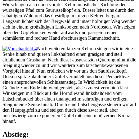
Wir schlagen also noch vor der Kehre in östlicher Richtung den
wurzeligen Pfad zum Saurüsselkopf ein. Dieser leitet uns durch den
schattigen Wald und das Gestrüpp in kurzen Kehren bergauf.
Langsam lichtet sich der Bergwald und unser holpriger Weg wendet
sich in einem großzügigen Linksbogen nach Nordosten. Wir steigen
über den Gipfelrücken weiter aufwärts und passieren einen
schmäleren und rechter Hand abschüssigen Kammabschnitt.
Nach weiteren kurzen Kehren steigen wir in eine
Senke hinab und queren linkshaltend einen grasigen und steil
abfallenden Grashang. Nach dieser ausgesetzten Querung nimmt die
Steigung wieder zu und wir wandern zum latschenbewachsenen
Vorgipfel hinauf. Nun erblicken wir vor uns den Saurüsselkopf.
Dessen spitz zulaufender Gipfel vermittelt aus dieser Perspektive
einen anspruchsvollen Schlussanstieg. In Wirklichkeit ist das
Gelände zum Ende hin weniger steil, als es zuerst vermuten lässt.
Wir steigen mit Blick auf die Hörndlwand linkshaltdend vom
Latschenbuckel über einen unangenehm schrofigen und erdigen
Steig in eine Senke hinab. Durch eine Latschengasse steuern wir auf
den Hauptgipfel zu und steigen durch diese zwar steil, aber
unschwierig zum exponierten Gipfel mit seinem hölzernen Kreuz
hinauf.
Abstieg: