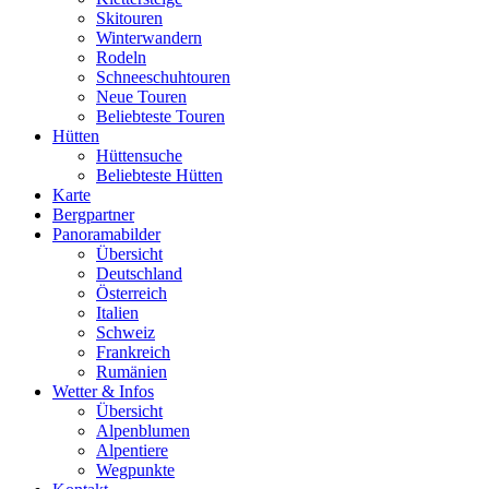
Skitouren
Winterwandern
Rodeln
Schneeschuhtouren
Neue Touren
Beliebteste Touren
Hütten
Hüttensuche
Beliebteste Hütten
Karte
Bergpartner
Panoramabilder
Übersicht
Deutschland
Österreich
Italien
Schweiz
Frankreich
Rumänien
Wetter & Infos
Übersicht
Alpenblumen
Alpentiere
Wegpunkte