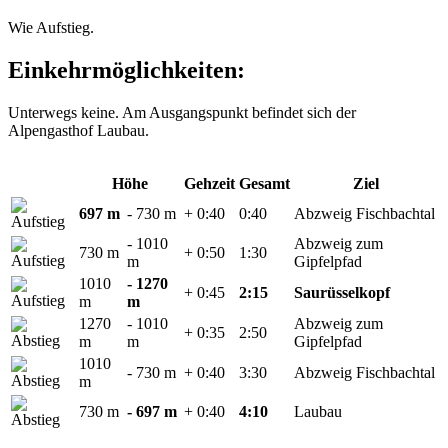
Wie Aufstieg.
Einkehrmöglichkeiten:
Unterwegs keine. Am Ausgangspunkt befindet sich der
Alpengasthof Laubau.
Höhe
Gehzeit
Gesamt
Ziel
697 m
- 730 m
+ 0:40
0:40
Abzweig Fischbachtal
- 1010
Abzweig zum
730 m
+ 0:50
1:30
m
Gipfelpfad
1010
- 1270
+ 0:45
2:15
Saurüsselkopf
m
m
1270
- 1010
Abzweig zum
+ 0:35
2:50
m
m
Gipfelpfad
1010
- 730 m
+ 0:40
3:30
Abzweig Fischbachtal
m
730 m
- 697 m
+ 0:40
4:10
Laubau