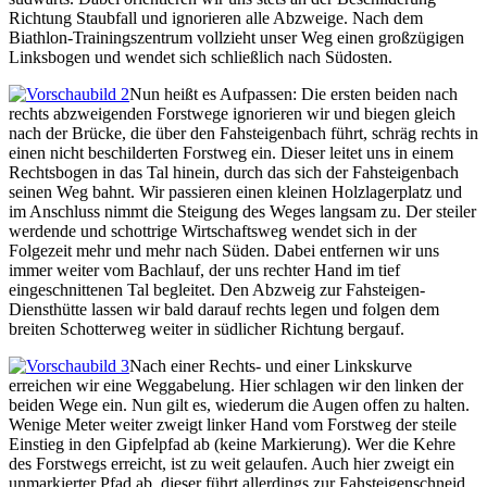
Richtung Staubfall und ignorieren alle Abzweige. Nach dem
Biathlon-Trainingszentrum vollzieht unser Weg einen großzügigen
Linksbogen und wendet sich schließlich nach Südosten.
Nun heißt es Aufpassen: Die ersten beiden nach
rechts abzweigenden Forstwege ignorieren wir und biegen gleich
nach der Brücke, die über den Fahsteigenbach führt, schräg rechts in
einen nicht beschilderten Forstweg ein. Dieser leitet uns in einem
Rechtsbogen in das Tal hinein, durch das sich der Fahsteigenbach
seinen Weg bahnt. Wir passieren einen kleinen Holzlagerplatz und
im Anschluss nimmt die Steigung des Weges langsam zu. Der steiler
werdende und schottrige Wirtschaftsweg wendet sich in der
Folgezeit mehr und mehr nach Süden. Dabei entfernen wir uns
immer weiter vom Bachlauf, der uns rechter Hand im tief
eingeschnittenen Tal begleitet. Den Abzweig zur Fahsteigen-
Diensthütte lassen wir bald darauf rechts legen und folgen dem
breiten Schotterweg weiter in südlicher Richtung bergauf.
Nach einer Rechts- und einer Linkskurve
erreichen wir eine Weggabelung. Hier schlagen wir den linken der
beiden Wege ein. Nun gilt es, wiederum die Augen offen zu halten.
Wenige Meter weiter zweigt linker Hand vom Forstweg der steile
Einstieg in den Gipfelpfad ab (keine Markierung). Wer die Kehre
des Forstwegs erreicht, ist zu weit gelaufen. Auch hier zweigt ein
unmarkierter Pfad ab, dieser führt allerdings zur Fahsteigenschneid.