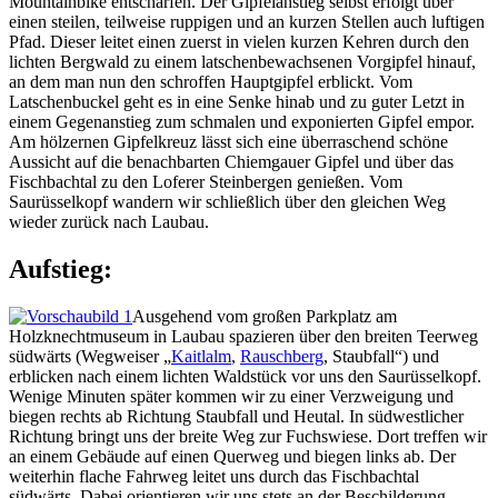
Mountainbike entschärfen. Der Gipfelanstieg selbst erfolgt über
einen steilen, teilweise ruppigen und an kurzen Stellen auch luftigen
Pfad. Dieser leitet einen zuerst in vielen kurzen Kehren durch den
lichten Bergwald zu einem latschenbewachsenen Vorgipfel hinauf,
an dem man nun den schroffen Hauptgipfel erblickt. Vom
Latschenbuckel geht es in eine Senke hinab und zu guter Letzt in
einem Gegenanstieg zum schmalen und exponierten Gipfel empor.
Am hölzernen Gipfelkreuz lässt sich eine überraschend schöne
Aussicht auf die benachbarten Chiemgauer Gipfel und über das
Fischbachtal zu den Loferer Steinbergen genießen. Vom
Saurüsselkopf wandern wir schließlich über den gleichen Weg
wieder zurück nach Laubau.
Aufstieg:
Ausgehend vom großen Parkplatz am
Holzknechtmuseum in Laubau spazieren über den breiten Teerweg
südwärts (Wegweiser „
Kaitlalm
,
Rauschberg
, Staubfall“) und
erblicken nach einem lichten Waldstück vor uns den Saurüsselkopf.
Wenige Minuten später kommen wir zu einer Verzweigung und
biegen rechts ab Richtung Staubfall und Heutal. In südwestlicher
Richtung bringt uns der breite Weg zur Fuchswiese. Dort treffen wir
an einem Gebäude auf einen Querweg und biegen links ab. Der
weiterhin flache Fahrweg leitet uns durch das Fischbachtal
südwärts. Dabei orientieren wir uns stets an der Beschilderung