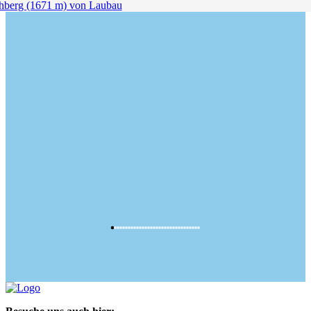
erg (1671 m) von Laubau