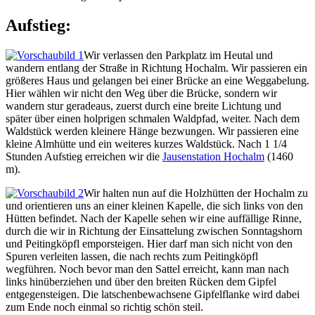
Aufstieg:
Wir verlassen den Parkplatz im Heutal und
wandern entlang der Straße in Richtung Hochalm. Wir passieren ein
größeres Haus und gelangen bei einer Brücke an eine Weggabelung.
Hier wählen wir nicht den Weg über die Brücke, sondern wir
wandern stur geradeaus, zuerst durch eine breite Lichtung und
später über einen holprigen schmalen Waldpfad, weiter. Nach dem
Waldstück werden kleinere Hänge bezwungen. Wir passieren eine
kleine Almhütte und ein weiteres kurzes Waldstück. Nach 1 1/4
Stunden Aufstieg erreichen wir die
Jausenstation Hochalm
(1460
m).
Wir halten nun auf die Holzhütten der Hochalm zu
und orientieren uns an einer kleinen Kapelle, die sich links von den
Hütten befindet. Nach der Kapelle sehen wir eine auffällige Rinne,
durch die wir in Richtung der Einsattelung zwischen Sonntagshorn
und Peitingköpfl emporsteigen. Hier darf man sich nicht von den
Spuren verleiten lassen, die nach rechts zum Peitingköpfl
wegführen. Noch bevor man den Sattel erreicht, kann man nach
links hinüberziehen und über den breiten Rücken dem Gipfel
entgegensteigen. Die latschenbewachsene Gipfelflanke wird dabei
zum Ende noch einmal so richtig schön steil.