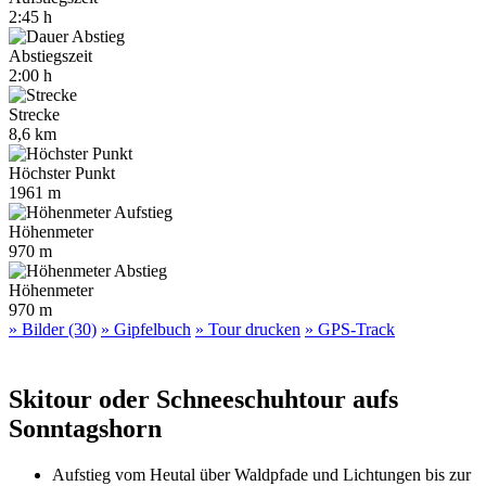
2:45 h
Abstiegszeit
2:00 h
Strecke
8,6 km
Höchster Punkt
1961 m
Höhenmeter
970 m
Höhenmeter
970 m
» Bilder (30)
» Gipfelbuch
» Tour drucken
» GPS-Track
Skitour oder Schneeschuhtour aufs
Sonntagshorn
Aufstieg vom Heutal über Waldpfade und Lichtungen bis zur