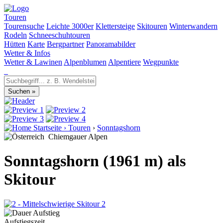
Touren
Tourensuche
Leichte 3000er
Klettersteige
Skitouren
Winterwandern
Rodeln
Schneeschuhtouren
Hütten
Karte
Bergpartner
Panoramabilder
Wetter & Infos
Wetter & Lawinen
Alpenblumen
Alpentiere
Wegpunkte
Startseite
›
Touren
›
Sonntagshorn
Chiemgauer Alpen
Sonntagshorn (1961 m) als
Skitour
2
Aufstiegszeit