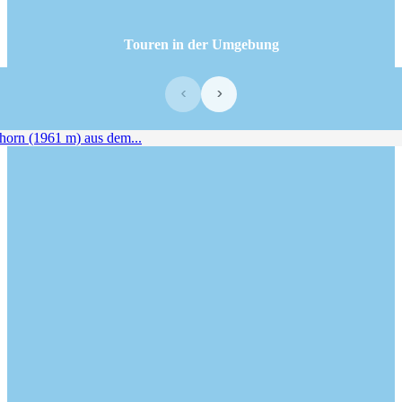
Touren in der Umgebung
‹
›
rn (1961 m) aus dem...