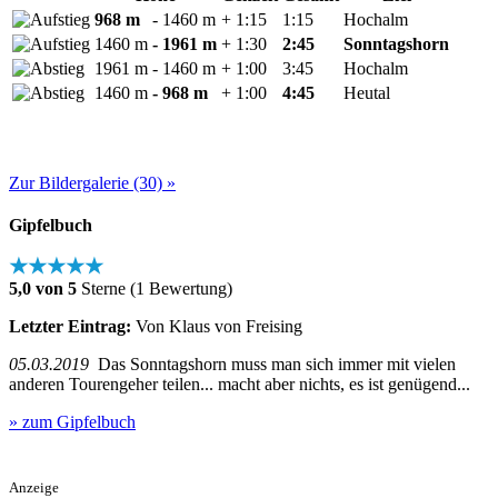
968 m
- 1460 m
+ 1:15
1:15
Hochalm
1460 m
- 1961 m
+ 1:30
2:45
Sonntagshorn
1961 m
- 1460 m
+ 1:00
3:45
Hochalm
1460 m
- 968 m
+ 1:00
4:45
Heutal
Zur Bildergalerie (30) »
Gipfelbuch
★★★★★
5,0 von 5
Sterne (1 Bewertung)
Letzter Eintrag:
Von Klaus von Freising
05.03.2019
Das Sonntagshorn muss man sich immer mit vielen
anderen Tourengeher teilen... macht aber nichts, es ist genügend...
» zum Gipfelbuch
Anzeige