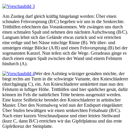
Am Zustieg darf gleich kräftig hingelangt werden: Über einen
schmalen Felsvorsprung (B/C) begeben wir uns in die Senkrechte.
Tritthilfen erleichtern das Vorankommen. Wir zwängen uns durch
einen schmalen Spalt und nehmen den nächsten Aufschwung (B/C).
Langsam lehnt sich das Gelände etwas zurück und wir erreichen
eine erdige und bei Nässe rutschige Rinne (B). Wir über- und
umsteigen einige Blöcke (A/B) und einen Felsvorsprung (B) bei der
sogenannten Kanzel. Nun teilen sich die Wege. Geradeaus ginge es
durch einen engen Spalt zwischen der Wand und einem Felsturm
hindurch (A).
Wer den Aufstieg würziger gestalten möchte, der
biegt rechts am Turm in die schwiergie Variante, den Knieschladerer
(durchgängig C), ein. Am Knieschladerer umklettert man nun den
Felsturm in luftiger Höhe. Tritthilfen sind hier spärlicher gesät, dafür
können im Fels die natürlichen Tritte bestens ausgenutzt werden.
Eine kurze Seilbrücke beendet den Knieschladerer in artistischer
Manier. Über den Normalweg wird nun der Endspurt eingeläutet:
Über Stufen bewältigen wir einen senkrechten Felsabsatz (B/C).
Nach einer kurzen Verschnaufpause und einer letzten Steilwand
(kurz C, dann B/C) erreichen wir das Gipfelplateau und das erste
Gipfelkreuz der Steinplatte.