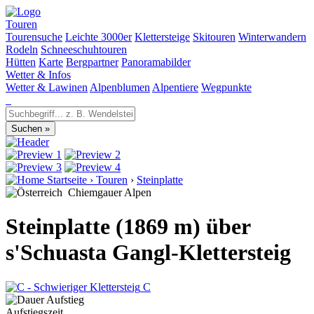
Touren
Tourensuche
Leichte 3000er
Klettersteige
Skitouren
Winterwandern
Rodeln
Schneeschuhtouren
Hütten
Karte
Bergpartner
Panoramabilder
Wetter & Infos
Wetter & Lawinen
Alpenblumen
Alpentiere
Wegpunkte
Startseite
›
Touren
›
Steinplatte
Chiemgauer Alpen
Steinplatte (1869 m) über
s'Schuasta Gangl-Klettersteig
C
Aufstiegszeit