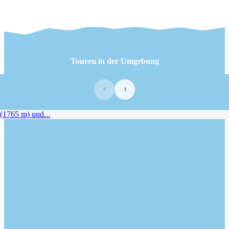
Touren in der Umgebung
‹
›
1765 m) und...