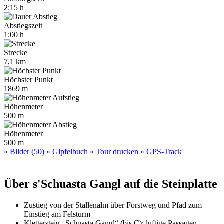
2:15 h
Abstiegszeit
1:00 h
Strecke
7,1 km
Höchster Punkt
1869 m
Höhenmeter
500 m
Höhenmeter
500 m
» Bilder (50)
» Gipfelbuch
» Tour drucken
» GPS-Track
Über s'Schuasta Gangl auf die Steinplatte
Zustieg von der Stallenalm über Forstweg und Pfad zum
Einstieg am Felsturm
Klettersteig „Schuasta Gangl“ (bis C): luftige Passagen,