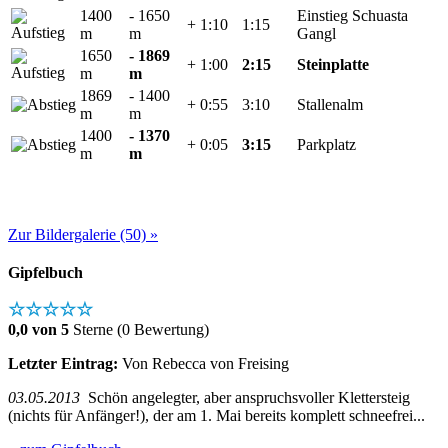
1400
- 1650
Einstieg Schuasta
+ 1:10
1:15
m
m
Gangl
1650
- 1869
+ 1:00
2:15
Steinplatte
m
m
1869
- 1400
+ 0:55
3:10
Stallenalm
m
m
1400
- 1370
+ 0:05
3:15
Parkplatz
m
m
Zur Bildergalerie (50) »
Gipfelbuch
☆☆☆☆☆
0,0 von 5
Sterne (0 Bewertung)
Letzter Eintrag:
Von Rebecca von Freising
03.05.2013
Schön angelegter, aber anspruchsvoller Klettersteig
(nichts für Anfänger!), der am 1. Mai bereits komplett schneefrei...