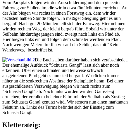
Vom Parkplatz folgen wir der Ausschilderung und dem geteerten
Fahrweg zur Stallenalm, die wir in etwa fünf Minuten erreichen. An
der Alm biegen wir rechts in einen Forstweg ein, dem wir der
nächsten halben Stunde folgen. In mäßiger Steigung geht es nun
bergauf. Nach gut 20 Minuten teilt sich der Fahrweg. Hier nehmen
wir den rechten Weg, der leicht bergab führt. Sobald wir unter der
Seilbahn hindurchgegangen sind, zweigt nach links ein Pfad ab.
Hier biegen links ein und folgen dem schmäler werdenden Pfad.
Nach wenigen Metern treffen wir auf ein Schild, das mit "Kein
Wanderweg" beschriftet ist.
Die Buchstaben darüber haben sich verabschiedet.
Der ehemalige Aufdruck "Schuasta Gangl" lässt sich aber noch
erkennen. Über einen schmalen und teilweise schwach
ausgetretenen Pfad geht es nun steil bergauf. Wir rücken immer
näher an die senkrechten Abstürze der Steinplatte heran. Bei einer
ausgeschilderten Verzweigung biegen wir nach rechts zum
"Schuasta Gangl" ab. Nach links würden wir den Gamssteig
erreichen, der vorallem bei einer Fahrt mit der Seilbahn als Zustieg
zum Schuasta Gangl genutzt wird. Wir steuern nun einen markanten
Felsturm an. Links des Turms befindet sich der Einstieg zum
Schuasta Gangl.
Klettersteig: