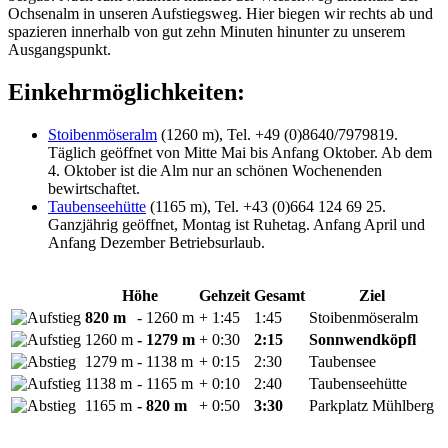
Ochsenalm in unseren Aufstiegsweg. Hier biegen wir rechts ab und
spazieren innerhalb von gut zehn Minuten hinunter zu unserem
Ausgangspunkt.
Einkehrmöglichkeiten:
Stoibenmöseralm
(1260 m), Tel. +49 (0)8640/7979819.
Täglich geöffnet von Mitte Mai bis Anfang Oktober. Ab dem
4. Oktober ist die Alm nur an schönen Wochenenden
bewirtschaftet.
Taubenseehütte
(1165 m), Tel. +43 (0)664 124 69 25.
Ganzjährig geöffnet, Montag ist Ruhetag. Anfang April und
Anfang Dezember Betriebsurlaub.
Höhe
Gehzeit
Gesamt
Ziel
820 m
- 1260 m
+ 1:45
1:45
Stoibenmöseralm
1260 m
- 1279 m
+ 0:30
2:15
Sonnwendköpfl
1279 m
- 1138 m
+ 0:15
2:30
Taubensee
1138 m
- 1165 m
+ 0:10
2:40
Taubenseehütte
1165 m
- 820 m
+ 0:50
3:30
Parkplatz Mühlberg