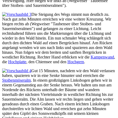
Verzweigung. Hier biegen wir links ab (Wegweiser "Taubensee
über Stoiben- und Sauermöseralmen").
Die Steigung des Wegs nimmt nun deutlich zu.
Nach gut zehn Minuten erreichen wir eine weitere Kreuzung. Wir
biegen rechts ab (Wegweiser "Taubensee über Stoiben- und
Sauermöseralmen") und gelangen zu einer Lichtung. Leicht
rechtshaltend führen uns die Markierungen über die Lichtung und
wieder in den Wald hinein. Ein nun schmaler Weg schlängelt sich
durch den dichten Wald auf einen Bergrücken hinauf. Am Rücken
angelangt wenden wir uns nach links und spazieren aus dem Wald
hinaus. Nun folgen wir dem breiten und sanften Bergrücken in
westlicher Richtung. Rechter Hand erblicken wir die
Kampenwand
,
die
Hochplatte
, den Chiemsee und den
Hochgern
.
Gut 15 Minuten, nachdem wir den Wald verlassen
haben, spazieren wir in eine Senke hinunter und erreichen die
Stoibenmöseralm
. In einem großzügigen Linksbogen gehen wir in
einem Gegenanstieg aus der Senke heraus. Wir halten uns nun am
Nordende des Rückens unterhalb der Bäume und wandern
innerhalb der nächsten Viertelstunde in westlicher Richtung bis zur
Sauermöseralm. Die Alm lassen wir rechts liegen und gehen weiter
geradeaus durch einen Graben. Nach einem leichten Linksbogen
durchstreifen wir lichten Wald und erreichen gut zehn Minuten
später den Gipfel des Sonnwendköpfls mit seinem kleinen