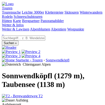
Touren
Tourensuche
Leichte 3000er
Klettersteige
Skitouren
Winterwandern
Rodeln
Schneeschuhtouren
Hütten
Karte
Bergpartner
Panoramabilder
Wetter & Infos
Wetter & Lawinen
Alpenblumen
Alpentiere
Wegpunkte
Startseite
›
Touren
›
Sonnwendköpfl
Chiemgauer Alpen
Sonnwendköpfl (1279 m),
Taubensee (1138 m)
T2
Aufstiegszeit