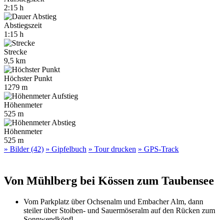
2:15 h
Abstiegszeit
1:15 h
Strecke
9,5 km
Höchster Punkt
1279 m
Höhenmeter
525 m
Höhenmeter
525 m
» Bilder (42)
» Gipfelbuch
» Tour drucken
» GPS-Track
Von Mühlberg bei Kössen zum Taubensee
Vom Parkplatz über Ochsenalm und Embacher Alm, dann
steiler über Stoiben- und Sauermöseralm auf den Rücken zum
Sonnwendköpfl