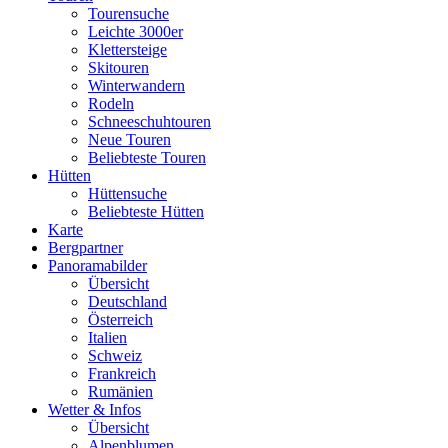
Tourensuche
Leichte 3000er
Klettersteige
Skitouren
Winterwandern
Rodeln
Schneeschuhtouren
Neue Touren
Beliebteste Touren
Hütten
Hüttensuche
Beliebteste Hütten
Karte
Bergpartner
Panoramabilder
Übersicht
Deutschland
Österreich
Italien
Schweiz
Frankreich
Rumänien
Wetter & Infos
Übersicht
Alpenblumen