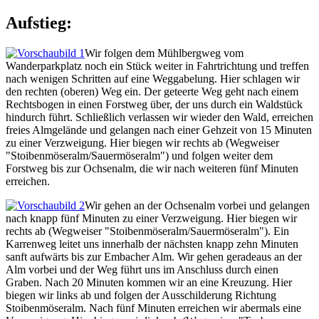
Aufstieg:
Wir folgen dem Mühlbergweg vom
Wanderparkplatz noch ein Stück weiter in Fahrtrichtung und treffen
nach wenigen Schritten auf eine Weggabelung. Hier schlagen wir
den rechten (oberen) Weg ein. Der geteerte Weg geht nach einem
Rechtsbogen in einen Forstweg über, der uns durch ein Waldstück
hindurch führt. Schließlich verlassen wir wieder den Wald, erreichen
freies Almgelände und gelangen nach einer Gehzeit von 15 Minuten
zu einer Verzweigung. Hier biegen wir rechts ab (Wegweiser
"Stoibenmöseralm/Sauermöseralm") und folgen weiter dem
Forstweg bis zur Ochsenalm, die wir nach weiteren fünf Minuten
erreichen.
Wir gehen an der Ochsenalm vorbei und gelangen
nach knapp fünf Minuten zu einer Verzweigung. Hier biegen wir
rechts ab (Wegweiser "Stoibenmöseralm/Sauermöseralm"). Ein
Karrenweg leitet uns innerhalb der nächsten knapp zehn Minuten
sanft aufwärts bis zur Embacher Alm. Wir gehen geradeaus an der
Alm vorbei und der Weg führt uns im Anschluss durch einen
Graben. Nach 20 Minuten kommen wir an eine Kreuzung. Hier
biegen wir links ab und folgen der Ausschilderung Richtung
Stoibenmöseralm. Nach fünf Minuten erreichen wir abermals eine