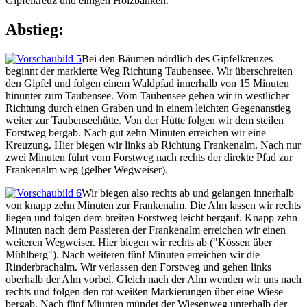
Gipfelkreuz und einigen Holzbänken.
Abstieg:
Bei den Bäumen nördlich des Gipfelkreuzes
beginnt der markierte Weg Richtung Taubensee. Wir überschreiten
den Gipfel und folgen einem Waldpfad innerhalb von 15 Minuten
hinunter zum Taubensee. Vom Taubensee gehen wir in westlicher
Richtung durch einen Graben und in einem leichten Gegenanstieg
weiter zur Taubenseehütte. Von der Hütte folgen wir dem steilen
Forstweg bergab. Nach gut zehn Minuten erreichen wir eine
Kreuzung. Hier biegen wir links ab Richtung Frankenalm. Nach nur
zwei Minuten führt vom Forstweg nach rechts der direkte Pfad zur
Frankenalm weg (gelber Wegweiser).
Wir biegen also rechts ab und gelangen innerhalb
von knapp zehn Minuten zur Frankenalm. Die Alm lassen wir rechts
liegen und folgen dem breiten Forstweg leicht bergauf. Knapp zehn
Minuten nach dem Passieren der Frankenalm erreichen wir einen
weiteren Wegweiser. Hier biegen wir rechts ab ("Kössen über
Mühlberg"). Nach weiteren fünf Minuten erreichen wir die
Rinderbrachalm. Wir verlassen den Forstweg und gehen links
oberhalb der Alm vorbei. Gleich nach der Alm wenden wir uns nach
rechts und folgen den rot-weißen Markierungen über eine Wiese
bergab. Nach fünf Miunten mündet der Wiesenweg unterhalb der