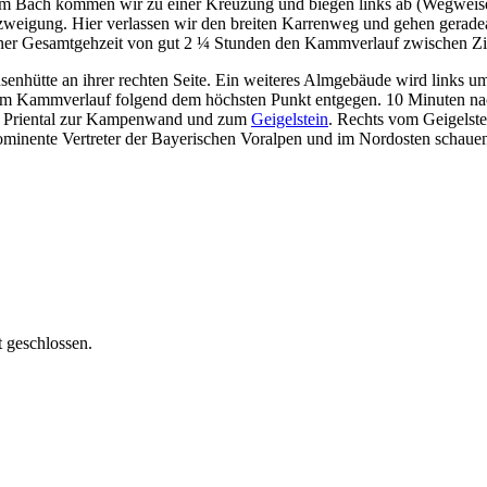
em Bach kommen wir zu einer Kreuzung und biegen links ab (Wegweise
zweigung. Hier verlassen wir den breiten Karrenweg und gehen geradea
 einer Gesamtgehzeit von gut 2 ¼ Stunden den Kammverlauf zwischen 
senhütte an ihrer rechten Seite. Ein weiteres Almgebäude wird links
em Kammverlauf folgend dem höchsten Punkt entgegen. 10 Minuten nach
das Priental zur Kampenwand und zum
Geigelstein
. Rechts vom Geigelste
prominente Vertreter der Bayerischen Voralpen und im Nordosten schaue
 geschlossen.