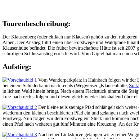
Tourenbeschreibung:
Der Klausenberg (oder einfach nur Klausen) gehört zu den ruhigeren
Alpen. Der Anstieg führt einen über Forstwege und Waldpfade hinau
Klausenhütte befindet. Die früher bewirtschaftete Hütte ist seit 2007
schrofigen Schlussanstieg erreicht wird. Vom Gipfel hat man einen 
Aufstieg:
Vom Wanderparkplatz in Hainbach folgen wir der L
bei einem Schilderbaum nach rechts (Wegweiser „Klausenhütte,
Spit
in lichten Wald hinein bringt. Nach einem Flachstück nimmt die Ste
kurz nach rechts folgen und diesen gleich wieder linkshaltend über ei
Der kleine teils steinige Pfad schlängelt sich wei
wiederum den kleinen beschilderten Pfad ein und gelangen nach zwe
Forstweg. Nun folgen wir dem Forstweg ein Stück und kommen nach fü
einen Pfad nach weiteren gut fünf Minuten eine Kreuzung. An der K
Nach einer Linkskurve gelangen wir zu einer Wegg