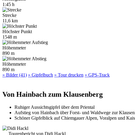
1:45 h
Strecke
11,6 km
Höchster Punkt
1548 m
Höhenmeter
890 m
Höhenmeter
890 m
» Bilder (41)
» Gipfelbuch
» Tour drucken
» GPS-Track
Von Hainbach zum Klausenberg
Ruhiger Aussichtsgipfel über dem Priental
Aufstieg von Hainbach über Forst- und Waldwege zur Klausen
Schöner Gipfelblick auf Chiemgauer Alpen, Voralpen und Kais
Tourenbericht von Didi Hackl