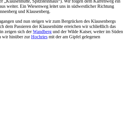
r „Klausenhütte, Spitzsteinhaus“). Wir folgen dem Karrenweg ein
us weiter. Ein Wiesenweg leitet uns in südwestlicher Richtung
Zinnenberg und Klausenberg.
 umgangen und nun steigen wir zum Bergrücken des Klausenbergs
 dem Passieren der Klausenhütte erreichen wir schließlich das
in zeigen sich der
Wandberg
und der Wilde Kaiser, weiter im Süden
n wir hinüber zur
Hochries
mit der am Gipfel gelegenen