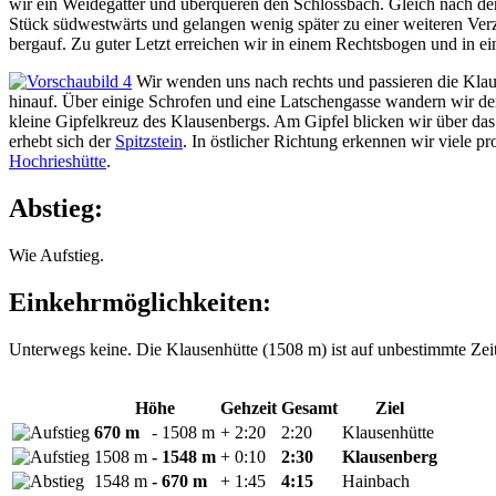
wir ein Weidegatter und überqueren den Schlossbach. Gleich nach d
Stück südwestwärts und gelangen wenig später zu einer weiteren Ver
bergauf. Zu guter Letzt erreichen wir in einem Rechtsbogen und in
Wir wenden uns nach rechts und passieren die Klau
hinauf. Über einige Schrofen und eine Latschengasse wandern wir d
kleine Gipfelkreuz des Klausenbergs. Am Gipfel blicken wir über 
erhebt sich der
Spitzstein
. In östlicher Richtung erkennen wir viele 
Hochrieshütte
.
Abstieg:
Wie Aufstieg.
Einkehrmöglichkeiten:
Unterwegs keine. Die Klausenhütte (1508 m) ist auf unbestimmte Zeit
Höhe
Gehzeit
Gesamt
Ziel
670 m
- 1508 m
+ 2:20
2:20
Klausenhütte
1508 m
- 1548 m
+ 0:10
2:30
Klausenberg
1548 m
- 670 m
+ 1:45
4:15
Hainbach