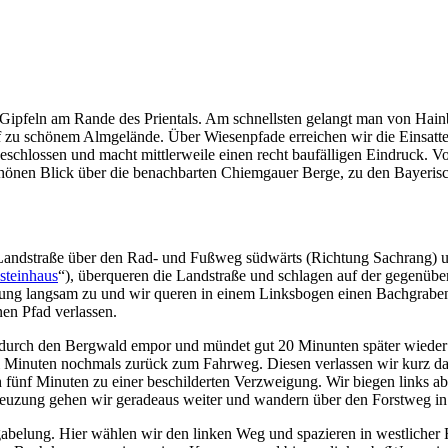
 Gipfeln am Rande des Prientals. Am schnellsten gelangt man von Hai
f zu schönem Almgelände. Über Wiesenpfade erreichen wir die Einsatte
 geschlossen und macht mittlerweile einen recht baufälligen Eindruck. V
schönen Blick über die benachbarten Chiemgauer Berge, zu den Bayeri
andstraße über den Rad- und Fußweg südwärts (Richtung Sachrang) un
zsteinhaus
“), überqueren die Landstraße und schlagen auf der gegenüber
igung langsam zu und wir queren in einem Linksbogen einen Bachgrabe
nen Pfad verlassen.
ter durch den Bergwald empor und mündet gut 20 Minunten später wiede
i Minuten nochmals zurück zum Fahrweg. Diesen verlassen wir kurz da
nf Minuten zu einer beschilderten Verzweigung. Wir biegen links ab 
reuzung gehen wir geradeaus weiter und wandern über den Forstweg in
abelung. Hier wählen wir den linken Weg und spazieren in westliche