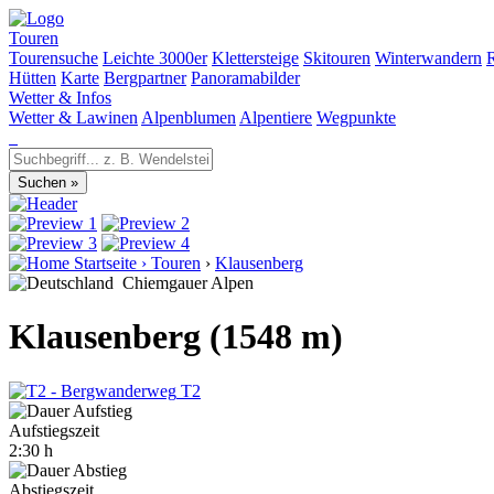
Touren
Tourensuche
Leichte 3000er
Klettersteige
Skitouren
Winterwandern
Hütten
Karte
Bergpartner
Panoramabilder
Wetter & Infos
Wetter & Lawinen
Alpenblumen
Alpentiere
Wegpunkte
Startseite
›
Touren
›
Klausenberg
Chiemgauer Alpen
Klausenberg (1548 m)
T2
Aufstiegszeit
2:30 h
Abstiegszeit