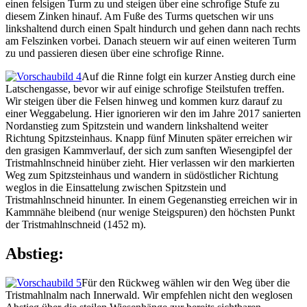
einen felsigen Turm zu und steigen über eine schrofige Stufe zu
diesem Zinken hinauf. Am Fuße des Turms quetschen wir uns
linkshaltend durch einen Spalt hindurch und gehen dann nach rechts
am Felszinken vorbei. Danach steuern wir auf einen weiteren Turm
zu und passieren diesen über eine schrofige Rinne.
Auf die Rinne folgt ein kurzer Anstieg durch eine
Latschengasse, bevor wir auf einige schrofige Steilstufen treffen.
Wir steigen über die Felsen hinweg und kommen kurz darauf zu
einer Weggabelung. Hier ignorieren wir den im Jahre 2017 sanierten
Nordanstieg zum Spitzstein und wandern linkshaltend weiter
Richtung Spitzsteinhaus. Knapp fünf Minuten später erreichen wir
den grasigen Kammverlauf, der sich zum sanften Wiesengipfel der
Tristmahlnschneid hinüber zieht. Hier verlassen wir den markierten
Weg zum Spitzsteinhaus und wandern in südöstlicher Richtung
weglos in die Einsattelung zwischen Spitzstein und
Tristmahlnschneid hinunter. In einem Gegenanstieg erreichen wir in
Kammnähe bleibend (nur wenige Steigspuren) den höchsten Punkt
der Tristmahlnschneid (1452 m).
Abstieg:
Für den Rückweg wählen wir den Weg über die
Tristmahlnalm nach Innerwald. Wir empfehlen nicht den weglosen