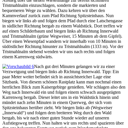
Abstieg über die steilen Wiesenhänge zur bereits sichtbaren
Tristmahlnalm einzuschlagen, sondern die markierten und
bequemeren Wege zu wählen. Dazu kehren wir über den
Kammverlauf zurück zum Pfad Richtung Spitzsteinhaus. Nun
biegen wir links ab und folgen dem Pfad durch eine Latschengasse
in südlicher Richtung bergab zu einem Waldstück. Dort treffen wir
auf einen Schilderbaum und biegen links ab Richtung Innerwald
und Tristmahlnalm (grüne Wegweiser, 15 Minuten ab dem Gipfel).
Über einen Wiesenpfad wandern wir innerhalb von 10 Minuten in
südöstlicher Richtung hinunter zu Tristmahlnalm (1333 m). Vor der
Tristmahlnalm stehend wenden wir uns nach rechts und folgen
einem Karrenweg südwärts.
Nach gut drei Minuten gelangen wir zu einer
Verzweigung und biegen links ab Richtung Innerwald. Tipp: Ein
paar Meter weiter befindet sich in aussichtsreicher Lage eine
Sitzbank. Von diesem schönen Rastplatz kann man nochmal einen
herrlichen Blick zum Kaisergebirge genießen. Wir schlagen also den
Weg nach Innerwald ein und folgen einem schwach ausgeprägten
Karrenweg bergab. Dieser leitet uns in ein Waldstück hinein und
mündet nach zehn Minuten in einem Querweg, der sich vom
Spitzsteinhaus herüber zieht. Wir biegen links ab (Wegweiser
„Innerwald“) und folgen dem breiteren Weg durch den Wald
bergab, bis wir nach einer guten Stunde wieder auf unseren
Aufstiegsweg treffen. Nun halten wir uns rechts und spazieren über