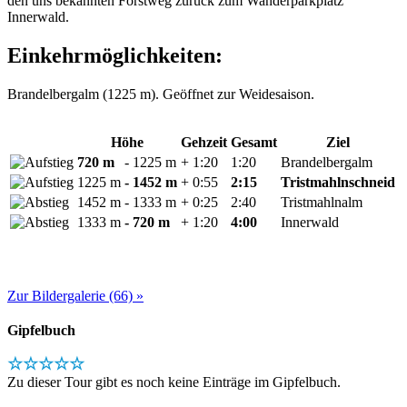
den uns bekannten Forstweg zurück zum Wanderparkplatz
Innerwald.
Einkehrmöglichkeiten:
Brandelbergalm (1225 m). Geöffnet zur Weidesaison.
Höhe
Gehzeit
Gesamt
Ziel
720 m
- 1225 m
+ 1:20
1:20
Brandelbergalm
1225 m
- 1452 m
+ 0:55
2:15
Tristmahlnschneid
1452 m
- 1333 m
+ 0:25
2:40
Tristmahlnalm
1333 m
- 720 m
+ 1:20
4:00
Innerwald
Zur Bildergalerie (66) »
Gipfelbuch
☆☆☆☆☆
Zu dieser Tour gibt es noch keine Einträge im Gipfelbuch.