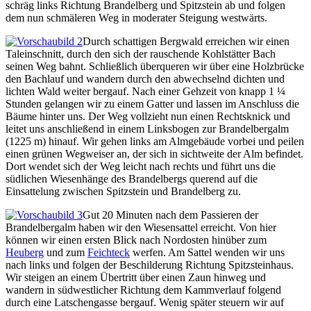
schräg links Richtung Brandelberg und Spitzstein ab und folgen
dem nun schmäleren Weg in moderater Steigung westwärts.
Durch schattigen Bergwald erreichen wir einen
Taleinschnitt, durch den sich der rauschende Kohlstätter Bach
seinen Weg bahnt. Schließlich überqueren wir über eine Holzbrücke
den Bachlauf und wandern durch den abwechselnd dichten und
lichten Wald weiter bergauf. Nach einer Gehzeit von knapp 1 ¼
Stunden gelangen wir zu einem Gatter und lassen im Anschluss die
Bäume hinter uns. Der Weg vollzieht nun einen Rechtsknick und
leitet uns anschließend in einem Linksbogen zur Brandelbergalm
(1225 m) hinauf. Wir gehen links am Almgebäude vorbei und peilen
einen grünen Wegweiser an, der sich in sichtweite der Alm befindet.
Dort wendet sich der Weg leicht nach rechts und führt uns die
südlichen Wiesenhänge des Brandelbergs querend auf die
Einsattelung zwischen Spitzstein und Brandelberg zu.
Gut 20 Minuten nach dem Passieren der
Brandelbergalm haben wir den Wiesensattel erreicht. Von hier
können wir einen ersten Blick nach Nordosten hinüber zum
Heuberg
und zum
Feichteck
werfen. Am Sattel wenden wir uns
nach links und folgen der Beschilderung Richtung Spitzsteinhaus.
Wir steigen an einem Übertritt über einen Zaun hinweg und
wandern in südwestlicher Richtung dem Kammverlauf folgend
durch eine Latschengasse bergauf. Wenig später steuern wir auf