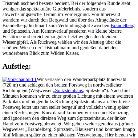
Tristmahlnschneid bestens bedient. Bei der folgenden Runde steht
weniger das spektakuläre Gipfelerlebnis, sondern das
abwechslungsreiche Terrain im Vordergrund. Von Innerwald
wandern wir durch den Bergwald und über das Almgelände der
Brandelbergalm hinauf zum Verbindungsgrat zwischen
Brandelberg
und Spitzstein. Am Kammverlauf passieren wir kleine bizarre
Felstürme und erreichen zu guter Letzt weglos den kleinen
Wiesengipfel. Als Rückweg wählen wir den Abstieg über die
schönen Wiesen der Tristmahlnalm und genießen dabei den
wunderbaren Blick zum Wilden Kaiser.
Aufstieg:
Wir verlassen den Wanderparkplatz Innerwald
(720 m) und schlagen den breiten Forstweg in nordwestlicher
Richtung ein (Wegweiser „
Spitzsteinhaus
, Spitzstein“). Nach fünf
Minuten kommen wir zu einer großen Lichtung mit einem weiteren
Parkplatz und biegen links Richtung Spitzsteinhaus ab. Der breite
Forstweg leitet uns nun steiler bergauf und vollzieht wenig später
einen Rechtsbogen. Kurz darauf kommen wir zu einer Kreuzung
und ignorieren den direkten Weg zum Spitzsteinhaus, der linker
Hand vom Forstweg abzweigt. Wir gehen weiter geradeaus (grüner
Wegweiser „Brandelberg, Spitzstein, Klausen“) und kommen knapp
fünf Minuten später zu einer nächsten Verzweigung. Hier biegen wir