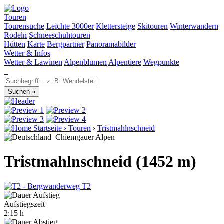
Touren
Tourensuche
Leichte 3000er
Klettersteige
Skitouren
Winterwandern
Rodeln
Schneeschuhtouren
Hütten
Karte
Bergpartner
Panoramabilder
Wetter & Infos
Wetter & Lawinen
Alpenblumen
Alpentiere
Wegpunkte
Startseite
›
Touren
›
Tristmahlnschneid
Chiemgauer Alpen
Tristmahlnschneid (1452 m)
T2
Aufstiegszeit
2:15 h