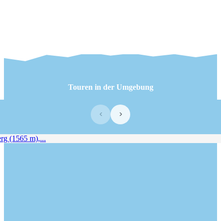
Touren in der Umgebung
‹
›
 (1565 m),...