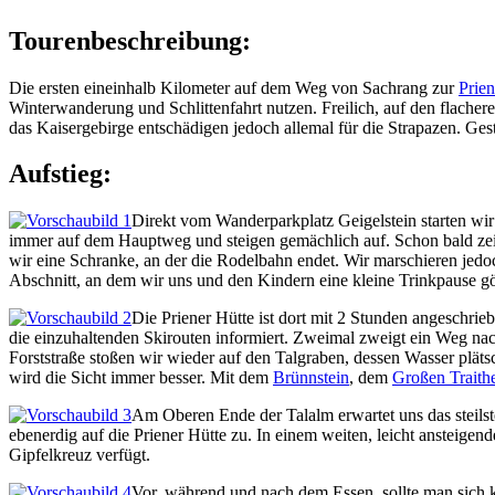
Tourenbeschreibung:
Die ersten eineinhalb Kilometer auf dem Weg von Sachrang zur
Prien
Winterwanderung und Schlittenfahrt nutzen. Freilich, auf den flache
das Kaisergebirge entschädigen jedoch allemal für die Strapazen. Gest
Aufstieg:
Direkt vom Wanderparkplatz Geigelstein starten wi
immer auf dem Hauptweg und steigen gemächlich auf. Schon bald ze
wir eine Schranke, an der die Rodelbahn endet. Wir marschieren jed
Abschnitt, an dem wir uns und den Kindern eine kleine Trinkpause gönn
Die Priener Hütte ist dort mit 2 Stunden angeschri
die einzuhaltenden Skirouten informiert. Zweimal zweigt ein Weg nac
Forststraße stoßen wir wieder auf den Talgraben, dessen Wasser pläts
wird die Sicht immer besser. Mit dem
Brünnstein
, dem
Großen Traith
Am Oberen Ende der Talalm erwartet uns das steilst
ebenerdig auf die Priener Hütte zu. In einem weiten, leicht ansteigend
Gipfelkreuz verfügt.
Vor, während und nach dem Essen, sollte man sich ke