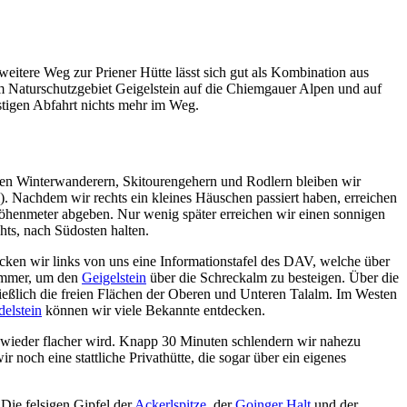
weitere Weg zur Priener Hütte lässt sich gut als Kombination aus
im Naturschutzgebiet Geigelstein auf die Chiemgauer Alpen und auf
ustigen Abfahrt nichts mehr im Weg.
eren Winterwanderern, Skitourengehern und Rodlern bleiben wir
. Nachdem wir rechts ein kleines Häuschen passiert haben, erreichen
Höhenmeter abgeben. Nur wenig später erreichen wir einen sonnigen
hts, nach Südosten halten.
ecken wir links von uns eine Informationstafel des DAV, welche über
Sommer, um den
Geigelstein
über die Schreckalm zu besteigen. Über die
ließlich die freien Flächen der Oberen und Unteren Talalm. Im Westen
elstein
können wir viele Bekannte entdecken.
, wieder flacher wird. Knapp 30 Minuten schlendern wir nahezu
r noch eine stattliche Privathütte, die sogar über ein eigenes
 Die felsigen Gipfel der
Ackerlspitze
, der
Goinger Halt
und der