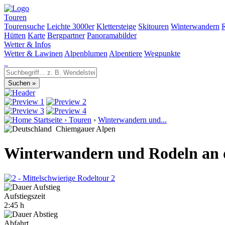
Touren
Tourensuche
Leichte 3000er
Klettersteige
Skitouren
Winterwandern
Hütten
Karte
Bergpartner
Panoramabilder
Wetter & Infos
Wetter & Lawinen
Alpenblumen
Alpentiere
Wegpunkte
Startseite
›
Touren
›
Winterwandern und...
Chiemgauer Alpen
Winterwandern und Rodeln an d
2
Aufstiegszeit
2:45 h
Abfahrt