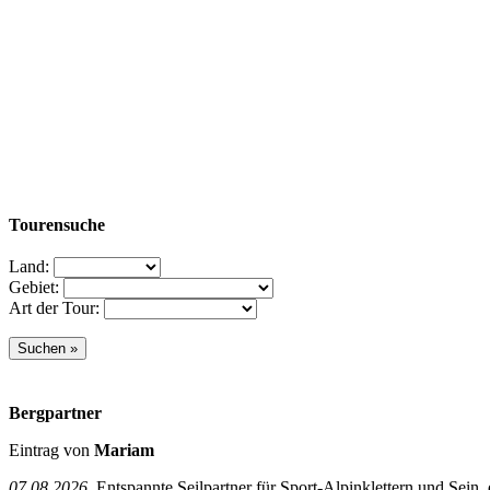
Tourensuche
Land:
Gebiet:
Art der Tour:
Bergpartner
Eintrag von
Mariam
07.08.2026
Entspannte Seilpartner für Sport-Alpinklettern und Sein,