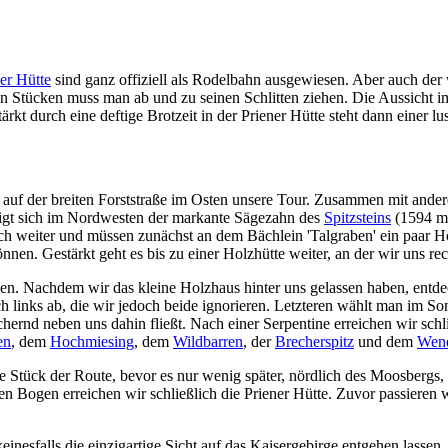
er Hütte
sind ganz offiziell als Rodelbahn ausgewiesen. Aber auch der 
ren Stücken muss man ab und zu seinen Schlitten ziehen. Die Aussicht 
ärkt durch eine deftige Brotzeit in der Priener Hütte steht dann einer l
r auf der breiten Forststraße im Osten unsere Tour. Zusammen mit and
igt sich im Nordwesten der markante Sägezahn des
Spitzsteins
(1594 m)
och weiter und müssen zunächst an dem Bächlein 'Talgraben' ein paar 
en. Gestärkt geht es bis zu einer Holzhütte weiter, an der wir uns rec
eben. Nachdem wir das kleine Holzhaus hinter uns gelassen haben, entd
h links ab, die wir jedoch beide ignorieren. Letzteren wählt man im 
chernd neben uns dahin fließt. Nach einer Serpentine erreichen wir sch
en
, dem
Hochmiesing
, dem
Wildbarren
, der
Brecherspitz
und dem
Wend
e Stück der Route, bevor es nur wenig später, nördlich des Moosbergs
en Bogen erreichen wir schließlich die Priener Hütte. Zuvor passieren wi
inesfalls die einzigartige Sicht auf das Kaisergebirge entgehen lassen.