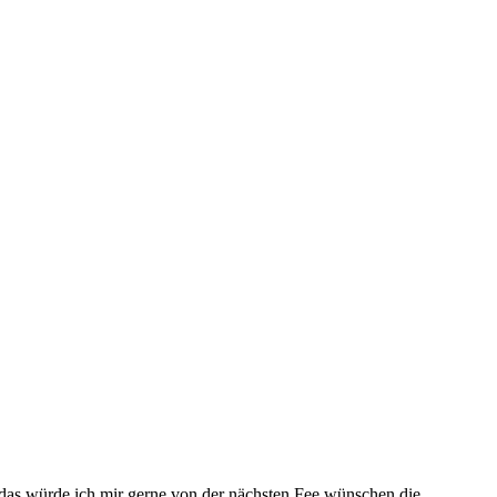
 das würde ich mir gerne von der nächsten Fee wünschen die...