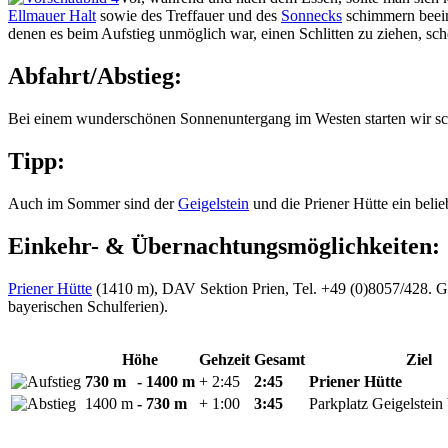
Ellmauer Halt
sowie des Treffauer und des
Sonnecks
schimmern beein
denen es beim Aufstieg unmöglich war, einen Schlitten zu ziehen, sc
Abfahrt/Abstieg:
Bei einem wunderschönen Sonnenuntergang im Westen starten wir schli
Tipp:
Auch im Sommer sind der
Geigelstein
und die Priener Hütte ein belie
Einkehr- & Übernachtungsmöglichkeiten:
Priener Hütte
(1410 m), DAV Sektion Prien, Tel. +49 (0)8057/428. Gan
bayerischen Schulferien).
Höhe
Gehzeit
Gesamt
Ziel
730 m
- 1400 m
+ 2:45
2:45
Priener Hütte
1400 m
- 730 m
+ 1:00
3:45
Parkplatz Geigelstein