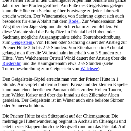
Die Priener Hütte in den Chiemgauer Alpen hält beinahe das ganze
Jahr über ihre Pforten geöffnet. Am Fuße des Geigelsteins gelegen
kann die Hütte von Sachrang über Forstwege zu jeder Jahrezeit
erreicht werden. Der Winteranstieg von Sachrang eignet sich auch
besonders für eine Abfahrt mit dem
Rodel
. Zur Wandersaison der
Weg über den Jägersteig und die Schreckalm zu empfehlen. Für
diese Variante sind die Parkplätze im Priental bei Huben oder
Sachrang mögliche Ausgangspunkte (siehe Tourenbeschreibung
zum
Geigelstein
). Von Huben oder Sachrang dauert der Anstieg zur
Priener Hütte 2 ¼ bis 2 ½ Stunden. Von Ettenhausen im Achental
gelangt man über die Wuhrsteinalm innerhalb von 3 Stunden zur
Hütte. Vom Walchenseer Ortsteil Winkl dauert der Anstieg über die
Riederalm
und die Baumgartenalm etwa 2 ½ Stunden (siehe
Tourenbeschreibung zum Geigelstein von
Walchsee
).
Den Geigelstein-Gipfel erreicht man von der Priener Hütte in 1
Stunde. Am Gipfel mit dem schönen Kreuz und der kleinen Kapelle
kann man einen herrlichen Panoramablick zu den Hohen Tauern,
zum Wilden Kaiser und über das Inntal zu den Zillertaler Alpen
genießen. Der Geigelstein ist im Winter auch eine beliebte Skitour
oder Schneeschuhtour.
Die Priener Hütte ist ein Stützpunkt auf der Chiemgautour. Die
mehrtägige Hüttenwanderung beginnt in Aschau im Chiemgau und
leitet in vier Etappen durch die Bergwelt rund um das Priental. Auf