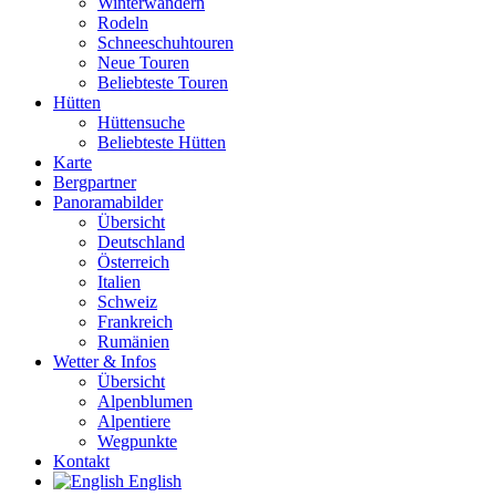
Winterwandern
Rodeln
Schneeschuhtouren
Neue Touren
Beliebteste Touren
Hütten
Hüttensuche
Beliebteste Hütten
Karte
Bergpartner
Panoramabilder
Übersicht
Deutschland
Österreich
Italien
Schweiz
Frankreich
Rumänien
Wetter & Infos
Übersicht
Alpenblumen
Alpentiere
Wegpunkte
Kontakt
English