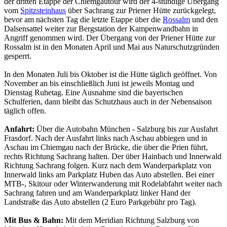
der dritten Etappe der Chiemgautour wird der 4-stündige Übergang
vom
Spitzsteinhaus
über Sachrang zur Priener Hütte zurückgelegt,
bevor am nächsten Tag die letzte Etappe über die
Rossalm
und den
Dalsensattel weiter zur Bergstation der Kampenwandbahn in
Angriff genommen wird. Der Übergang von der Priener Hütte zur
Rossalm ist in den Monaten April und Mai aus Naturschutzgründen
gesperrt.
In den Monaten Juli bis Oktober ist die Hütte täglich geöffnet. Von
November an bis einschließlich Juni ist jeweils Montag und
Dienstag Ruhetag. Eine Ausnahme sind die bayerischen
Schulferien, dann bleibt das Schutzhaus auch in der Nebensaison
täglich offen.
Anfahrt:
Über die Autobahn München - Salzburg bis zur Ausfahrt
Frasdorf. Nach der Ausfahrt links nach Aschau abbiegen und in
Aschau im Chiemgau nach der Brücke, die über die Prien führt,
rechts Richtung Sachrang halten. Der über Hainbach und Innerwald
Richtung Sachrang folgen. Kurz nach dem Wanderparkplatz von
Innerwald links am Parkplatz Huben das Auto abstellen. Bei einer
MTB-, Skitour oder Winterwanderung mit Rodelabfahrt weiter nach
Sachrang fahren und am Wanderparkplatz linker Hand der
Landstraße das Auto abstellen (2 Euro Parkgebühr pro Tag).
Mit Bus & Bahn:
Mit dem Meridian Richtung Salzburg von