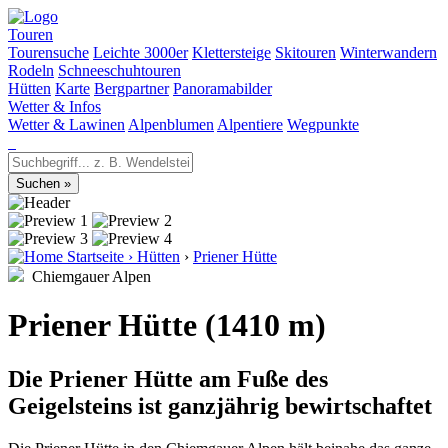
Touren
Tourensuche
Leichte 3000er
Klettersteige
Skitouren
Winterwandern
Rodeln
Schneeschuhtouren
Hütten
Karte
Bergpartner
Panoramabilder
Wetter & Infos
Wetter & Lawinen
Alpenblumen
Alpentiere
Wegpunkte
Startseite
›
Hütten
›
Priener Hütte
Chiemgauer Alpen
Priener Hütte (1410 m)
Die Priener Hütte am Fuße des
Geigelsteins ist ganzjährig bewirtschaftet