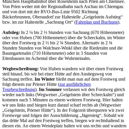
München Hauptbahnhof über Rosenheim nach Prien am Chiemsee.
Von Prien weiter mit der Regionalbahn nach Aschau im Chiemgau
und von dort mit der RVO-Bus-Linie 9502 Richtung
Bäckerbrunnen, Oberaudorf zur Haltestelle „Geigelstein Aufstieg“
bzw. im zur Haltestelle „Sachrang Ort“ (
Fahrplan und Buchung
).
Aufstieg:
In 2 ¼ bis 2 ½ Stunden von Sachrang (670 Höhenmeter)
oder von Huben (700 Höhenmeter) über die Schreckalm, im Winter
über den Forstweg in 2 ½ bis 2 ¾ Stunden. Alternativ in 2 ¾
Stunden Stunden von Walchsee-Winkl über die Riederalm und die
Baumgartenalm (710 Höhenmeter) oder in 3 Stunden von
Ettenhausen im Achental über die Wuhrsteinalm.
Wegbeschreibung:
Von Huben wandern wir über einen Forstweg
steil hinauf, bis wir bei einer Hütte auf den Anstiegsweg von
Sachrang treffen.
Im Winter
bleibt man nun auf dem Forstweg und
folgt diesem zur Priener Hütte (
zur ausführlichen
Tourbeschreibung
).
Im Sommer
verlassen wir den Forstweg gleich
wieder nach links (Wegweiser „Geigelstein über Schreckalm“) und
kommen nach 5 Minuten zu einem weiteren Forstweg. Hier halten
wir uns links und biegen kurz darauf scharf rechts ab (Wegweiser
„Geigelstein, Priener Hütte“). In der Folgezeit überqueren wir zwei
Forstwege und folgen der Ausschilderung „Jägersteig“. Sobald wir
das dritte Mal auf den Forstweg treffen, biegen wir rechtshaltend in
diesen ein. An einem Wendeplatz halten wir uns rechts und wandern